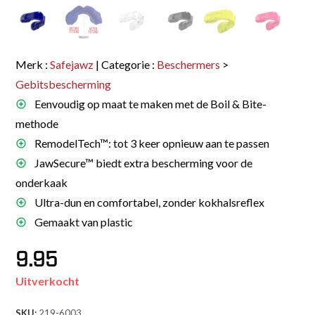
Merk :
Safejawz
| Categorie :
Beschermers
>
Gebitsbescherming
Eenvoudig op maat te maken met de Boil & Bite-
methode
RemodelTech™: tot 3 keer opnieuw aan te passen
JawSecure™ biedt extra bescherming voor de
onderkaak
Ultra-dun en comfortabel, zonder kokhalsreflex
Gemaakt van plastic
9.95
Uitverkocht
SKU:
219-6003