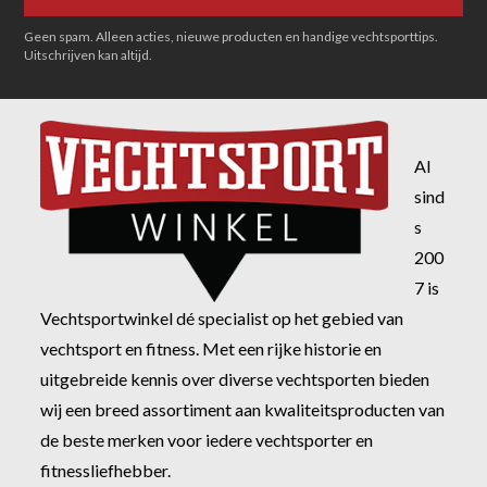
Geen spam. Alleen acties, nieuwe producten en handige vechtsporttips.
Uitschrijven kan altijd.
Al
sind
s
200
7 is
Vechtsportwinkel dé specialist op het gebied van
vechtsport en fitness. Met een rijke historie en
uitgebreide kennis over diverse vechtsporten bieden
wij een breed assortiment aan kwaliteitsproducten van
de beste merken voor iedere vechtsporter en
fitnessliefhebber.