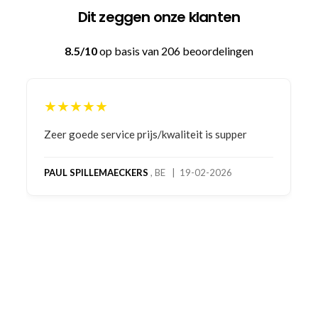
Dit zeggen onze klanten
8.5/10
op basis van 206 beoordelingen
★★★★★
Bestelling gedaan vanwege goede prijzen en
product! Telefonisch contact gehad en 1e deel
bestelling al ontvangen met gifts, waardoor je
oog merkt voor echte service. Nu nog wachten
op deel 2 en kickboksen maar!
MC MAASTRICHT
, NL | 11-02-2026