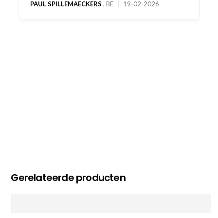
bestelling al ontvangen met gifts, waardoor je
oog merkt voor echte service. Nu nog wachten
op deel 2 en kickboksen maar!
MC MAASTRICHT
, NL | 11-02-2026
Gerelateerde producten