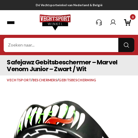
Ga
Gratis verzending vanaf € 75,-
naar
0
inhoud
VER
ZOE
Safejawz Gebitsbeschermer – Marvel
Venom Junior – Zwart / Wit
VECHTSPORT
/
BESCHERMERS
/
GEBITSBESCHERMING