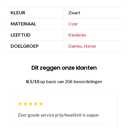
KLEUR
Zwart
MATERIAAL
IJzer
LEEFTIJD
Kinderen
DOELGROEP
Dames
,
Heren
Dit zeggen onze klanten
8.5/10
op basis van 206 beoordelingen
★★★★★
Bestelling gedaan vanwege goede prijzen en
product! Telefonisch contact gehad en 1e deel