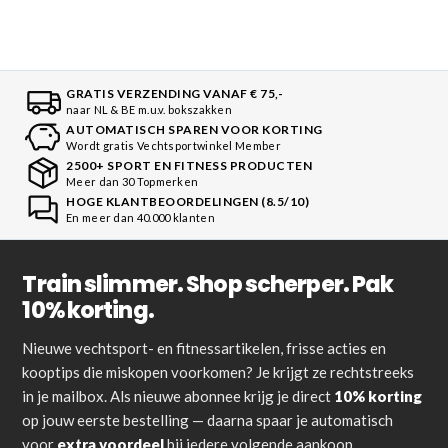
GRATIS VERZENDING VANAF € 75,-
naar NL & BE m.u.v. bokszakken
AUTOMATISCH SPAREN VOOR KORTING
Wordt gratis Vechtsportwinkel Member
2500+ SPORT EN FITNESS PRODUCTEN
Meer dan 30 Topmerken
HOGE KLANTBEOORDELINGEN (8.5/10)
En meer dan 40.000 klanten
Train slimmer. Shop scherper. Pak
10% korting.
Nieuwe vechtsport- en fitnessartikelen, frisse acties en
kooptips die miskopen voorkomen? Je krijgt ze rechtstreeks
in je mailbox. Als nieuwe abonnee krijg je direct
10% korting
op jouw eerste bestelling — daarna spaar je automatisch
voor
extra voordeel
bij iedere volgende aankoop.