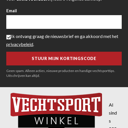
Email
Ik ontvang graag de nieuwsbrief en ga akkoord met het
privacybeleid
.
Geen spam. Alleen acties, nieuwe producten en handige vechtsporttips.
Uitschrijven kan altijd.
Al
sind
s