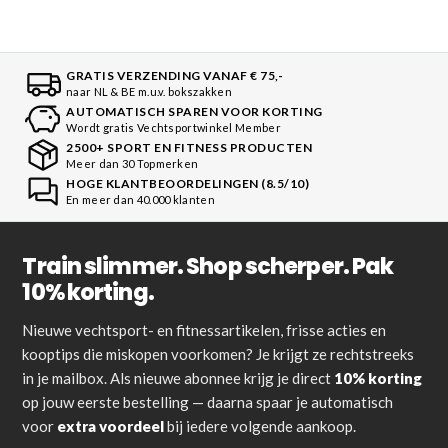
GRATIS VERZENDING VANAF € 75,-
naar NL & BE m.u.v. bokszakken
AUTOMATISCH SPAREN VOOR KORTING
Wordt gratis Vechtsportwinkel Member
2500+ SPORT EN FITNESS PRODUCTEN
Meer dan 30 Topmerken
HOGE KLANTBEOORDELINGEN (8.5/10)
En meer dan 40.000 klanten
Train slimmer. Shop scherper. Pak
10% korting.
Nieuwe vechtsport- en fitnessartikelen, frisse acties en
kooptips die miskopen voorkomen? Je krijgt ze rechtstreeks
in je mailbox. Als nieuwe abonnee krijg je direct
10% korting
op jouw eerste bestelling — daarna spaar je automatisch
voor
extra voordeel
bij iedere volgende aankoop.