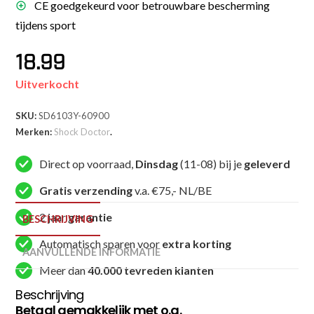
CE goedgekeurd voor betrouwbare bescherming
tijdens sport
18.99
Uitverkocht
SKU:
SD6103Y-60900
Merken:
Shock Doctor
.
Direct op voorraad,
Dinsdag
(11-08) bij je
geleverd
Gratis verzending
v.a. €75,- NL/BE
2 jaar
garantie
BESCHRIJVING
Automatisch sparen voor
extra korting
AANVULLENDE INFORMATIE
Meer dan
40.000 tevreden klanten
Beschrijving
Betaal gemakkelijk met o.a.