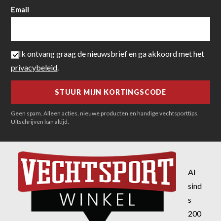
Email
Ik ontvang graag de nieuwsbrief en ga akkoord met het
privacybeleid
.
Geen spam. Alleen acties, nieuwe producten en handige vechtsporttips.
Uitschrijven kan altijd.
Al
sind
s
200