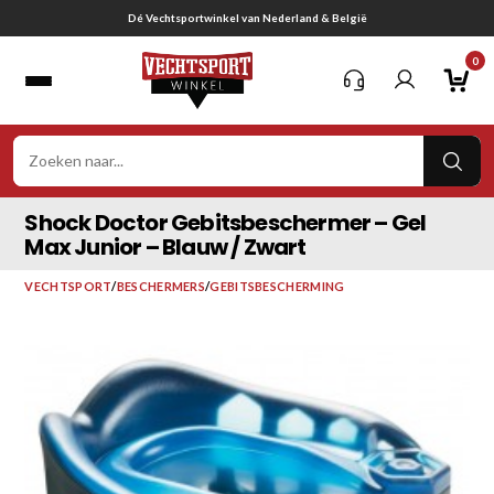
Ga
Gratis verzending vanaf € 75,-
naar
0
inhoud
VER
ZOE
Shock Doctor Gebitsbeschermer – Gel
Max Junior – Blauw / Zwart
VECHTSPORT
/
BESCHERMERS
/
GEBITSBESCHERMING