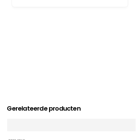
oog merkt voor echte service. Nu nog wachten
op deel 2 en kickboksen maar!
MC MAASTRICHT
, NL | 11-02-2026
Gerelateerde producten