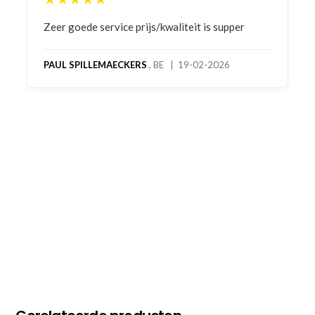
Bestelling gedaan vanwege goede prijzen en
product! Telefonisch contact gehad en 1e deel
bestelling al ontvangen met gifts, waardoor je
oog merkt voor echte service. Nu nog wachten
op deel 2 en kickboksen maar!
MC MAASTRICHT
, NL | 11-02-2026