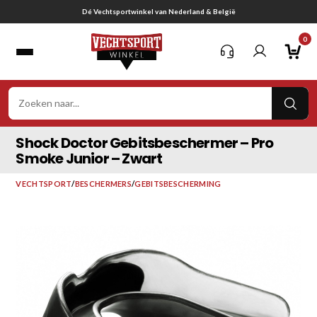
Ga
Gratis verzending vanaf € 75,-
naar
0
inhoud
VER
ZOE
Shock Doctor Gebitsbeschermer – Pro
Smoke Junior – Zwart
VECHTSPORT
/
BESCHERMERS
/
GEBITSBESCHERMING