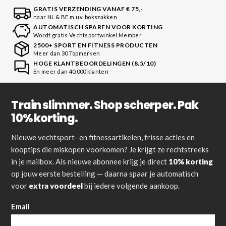
GRATIS VERZENDING VANAF € 75,-
naar NL & BE m.u.v. bokszakken
AUTOMATISCH SPAREN VOOR KORTING
Wordt gratis Vechtsportwinkel Member
2500+ SPORT EN FITNESS PRODUCTEN
Meer dan 30 Topmerken
HOGE KLANTBEOORDELINGEN (8.5/10)
En meer dan 40.000 klanten
Train slimmer. Shop scherper. Pak
10% korting.
Nieuwe vechtsport- en fitnessartikelen, frisse acties en
kooptips die miskopen voorkomen? Je krijgt ze rechtstreeks
in je mailbox. Als nieuwe abonnee krijg je direct
10% korting
op jouw eerste bestelling — daarna spaar je automatisch
voor
extra voordeel
bij iedere volgende aankoop.
Email