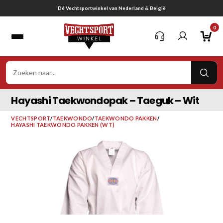
Ga
Dé Vechtsportwinkel van Nederland & België
naar
0
inhoud
VER
ZOE
Hayashi Taekwondopak – Taeguk – Wit
VECHTSPORT
/
TAEKWONDO
/
TAEKWONDO PAKKEN
/
HAYASHI TAEKWONDO PAKKEN (WT)