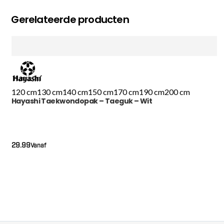
Gerelateerde producten
120 cm
130 cm
140 cm
150 cm
170 cm
190 cm
200 cm
Hayashi Taekwondopak – Taeguk – Wit
29.99
Vanaf