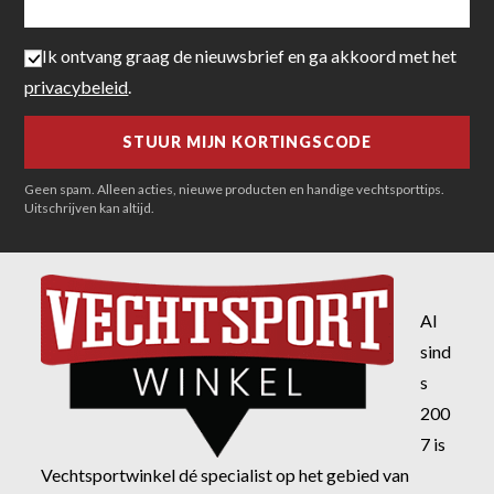
Ik ontvang graag de nieuwsbrief en ga akkoord met het
privacybeleid
.
Geen spam. Alleen acties, nieuwe producten en handige vechtsporttips.
Uitschrijven kan altijd.
Al
sind
s
200
7 is
Vechtsportwinkel dé specialist op het gebied van