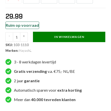
29.99
Ruim op voorraad
-
+
IN WINKELWAGEN
Hayashi
SKU:
103-1110
Taekwondopak
Merken:
Hayashi
.
-
Taeguk
3 - 8 werkdagen levertijd
-
Wit
Gratis verzending
v.a. €75,- NL/BE
aantal
2 jaar
garantie
Automatisch sparen voor
extra korting
Meer dan
40.000 tevreden klanten