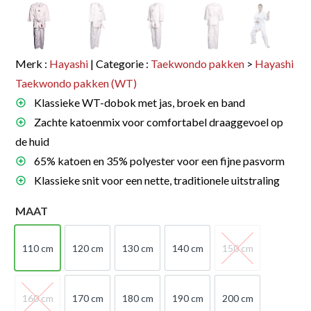
Merk :
Hayashi
| Categorie :
Taekwondo pakken
>
Hayashi
Taekwondo pakken (WT)
Klassieke WT-dobok met jas, broek en band
Zachte katoenmix voor comfortabel draaggevoel op
de huid
65% katoen en 35% polyester voor een fijne pasvorm
Klassieke snit voor een nette, traditionele uitstraling
MAAT
110 cm
120 cm
130 cm
140 cm
150 cm
110 cm
120 cm
130 cm
140 cm
150 cm
160 cm
170 cm
180 cm
190 cm
200 cm
160 cm
170 cm
180 cm
190 cm
200 cm