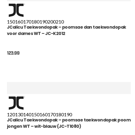
150
160
170
180
190
200
210
JCalicu Taekwondopak – poomsae dan taekwondopak
voor dames WT – JC-K2012
123.99
120
130
140
150
160
170
180
190
JCalicu Taekwondopak – poomsae taekwondopak poom
jongen WT – wit-blauw (JC-T1080)