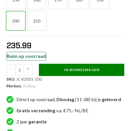
150
160
170
180
190
200
210
200
210
235.99
Ruim op voorraad
-
+
IN WINKELWAGEN
JCalicu
SKU:
JC-K3001-200
Taekwondopak
Merken:
JCalicu
.
-
Hero
Direct op voorraad,
Dinsdag
(11-08) bij je
geleverd
kyorugi
olympic
Gratis verzending
v.a. €75,- NL/BE
taekwondopak
2 jaar
garantie
-