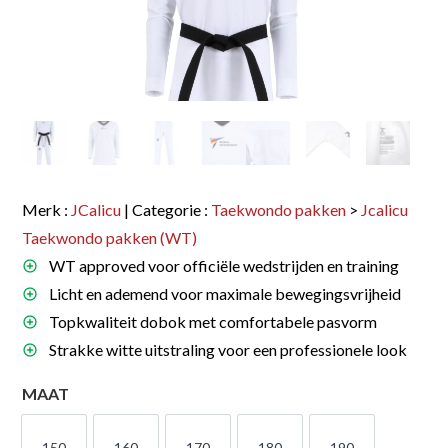
Merk :
JCalicu
| Categorie :
Taekwondo pakken
>
Jcalicu
Taekwondo pakken (WT)
WT approved voor officiële wedstrijden en training
Licht en ademend voor maximale bewegingsvrijheid
Topkwaliteit dobok met comfortabele pasvorm
Strakke witte uitstraling voor een professionele look
MAAT
150
160
170
180
190