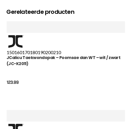
Gerelateerde producten
150
160
170
180
190
200
210
JCalicu Taekwondopak – Poomsae dan WT – wit / zwart
(JC-K2011)
123.99