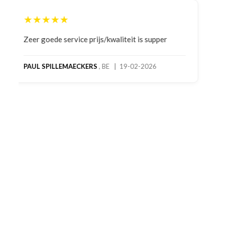
★★★★★
Bestelling gedaan vanwege goede prijzen en
product! Telefonisch contact gehad en 1e deel
bestelling al ontvangen met gifts, waardoor je
oog merkt voor echte service. Nu nog wachten
op deel 2 en kickboksen maar!
MC MAASTRICHT
, NL | 11-02-2026