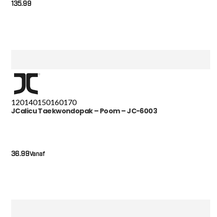
135.99
120
140
150
160
170
JCalicu Taekwondopak – Poom – JC-6003
36.99
Vanaf