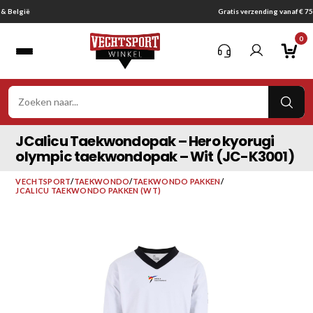
Ga
Gratis verzending vanaf € 75,-
naar
0
inhoud
VER
ZOE
JCalicu Taekwondopak – Hero kyorugi
olympic taekwondopak – Wit (JC-K3001)
VECHTSPORT
/
TAEKWONDO
/
TAEKWONDO PAKKEN
/
JCALICU TAEKWONDO PAKKEN (WT)