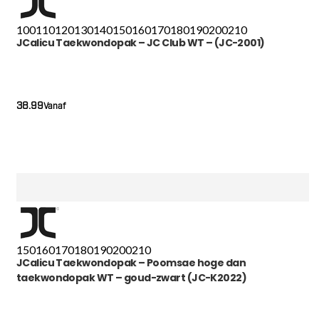
100
110
120
130
140
150
160
170
180
190
200
210
JCalicu Taekwondopak – JC Club WT – (JC-2001)
38.99
Vanaf
150
160
170
180
190
200
210
JCalicu Taekwondopak – Poomsae hoge dan
taekwondopak WT – goud-zwart (JC-K2022)