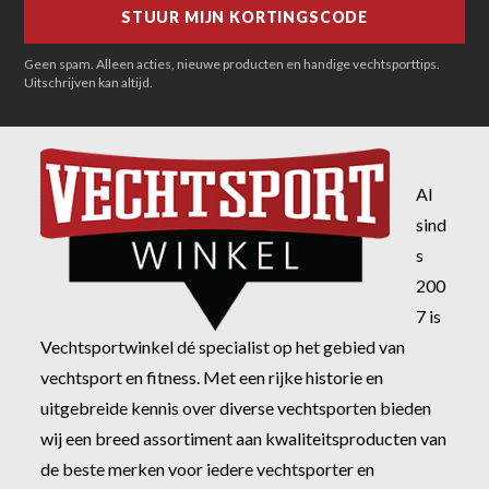
Geen spam. Alleen acties, nieuwe producten en handige vechtsporttips.
Uitschrijven kan altijd.
Al
sind
s
200
7 is
Vechtsportwinkel dé specialist op het gebied van
vechtsport en fitness. Met een rijke historie en
uitgebreide kennis over diverse vechtsporten bieden
wij een breed assortiment aan kwaliteitsproducten van
de beste merken voor iedere vechtsporter en