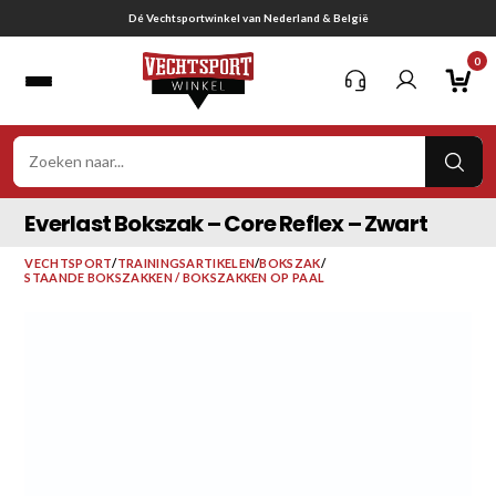
Ga
Gratis verzending vanaf € 75,-
naar
0
inhoud
VER
ZOE
Everlast Bokszak – Core Reflex – Zwart
VECHTSPORT
/
TRAININGSARTIKELEN
/
BOKSZAK
/
STAANDE BOKSZAKKEN / BOKSZAKKEN OP PAAL