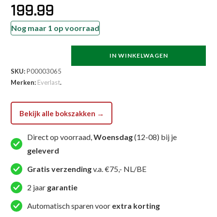
199.99
Nog maar 1 op voorraad
IN WINKELWAGEN
Everlast
SKU:
P00003065
Bokszak
Merken:
Everlast
.
-
Core
Reflex
Bekijk alle bokszakken →
-
Zwart
Direct op voorraad,
Woensdag
(12-08) bij je
aantal
geleverd
Gratis verzending
v.a. €75,- NL/BE
2 jaar
garantie
Automatisch sparen voor
extra korting