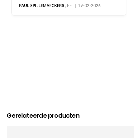
bestelling al ontvangen met gifts, waardoor je
oog merkt voor echte service. Nu nog wachten
op deel 2 en kickboksen maar!
MC MAASTRICHT
, NL | 11-02-2026
Gerelateerde producten