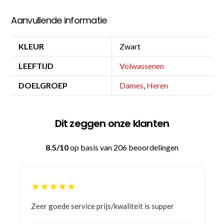
Aanvullende informatie
KLEUR
Zwart
LEEFTIJD
Volwassenen
DOELGROEP
Dames
,
Heren
Dit zeggen onze klanten
8.5/10
op basis van 206 beoordelingen
★★★★★
Bestelling gedaan vanwege goede prijzen en
product! Telefonisch contact gehad en 1e deel