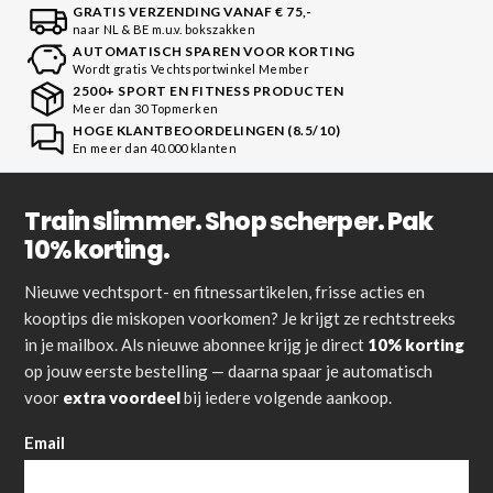
GRATIS VERZENDING VANAF € 75,-
naar NL & BE m.u.v. bokszakken
AUTOMATISCH SPAREN VOOR KORTING
Wordt gratis Vechtsportwinkel Member
2500+ SPORT EN FITNESS PRODUCTEN
Meer dan 30 Topmerken
HOGE KLANTBEOORDELINGEN (8.5/10)
En meer dan 40.000 klanten
Train slimmer. Shop scherper. Pak
10% korting.
Nieuwe vechtsport- en fitnessartikelen, frisse acties en
kooptips die miskopen voorkomen? Je krijgt ze rechtstreeks
in je mailbox. Als nieuwe abonnee krijg je direct
10% korting
op jouw eerste bestelling — daarna spaar je automatisch
voor
extra voordeel
bij iedere volgende aankoop.
Email