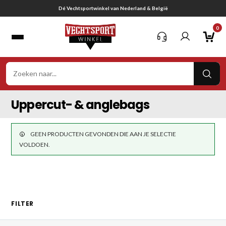
Ga
Dé Vechtsportwinkel van Nederland & België
naar
0
inhoud
VER
ZOE
Uppercut- & anglebags
GEEN PRODUCTEN GEVONDEN DIE AAN JE SELECTIE
VOLDOEN.
FILTER