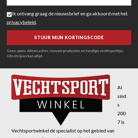
Ik ontvang graag de nieuwsbrief en ga akkoord met het
privacybeleid
.
Geen spam. Alleen acties, nieuwe producten en handige vechtsporttips.
Uitschrijven kan altijd.
Al
sind
s
200
7 is
Vechtsportwinkel dé specialist op het gebied van