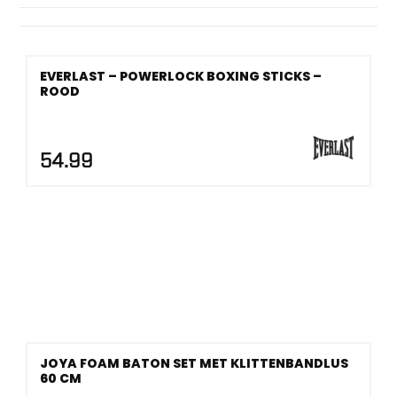
ander partnerwerk waarin reactievermogen, voetenwerk
en zuiver raken tellen. Keurmerken spelen hier geen
hoofdrol; controle, grip en het soort drill zijn bepalend.
EVERLAST – POWERLOCK BOXING STICKS –
ROOD
54.99
JOYA FOAM BATON SET MET KLITTENBANDLUS
60 CM