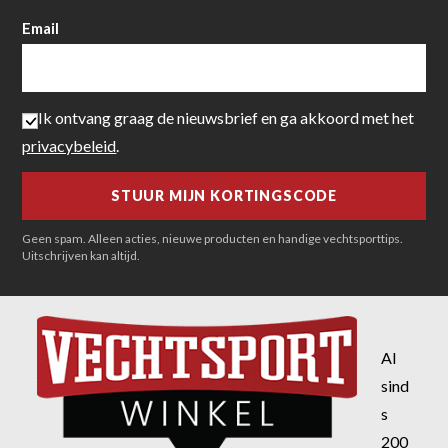
Email
Ik ontvang graag de nieuwsbrief en ga akkoord met het
privacybeleid
.
Geen spam. Alleen acties, nieuwe producten en handige vechtsporttips.
Uitschrijven kan altijd.
Al
sind
s
200