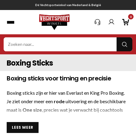
Ga
Gratis verzending vanaf € 75,-
naar
0
inhoud
VER
ZOE
Boxing Sticks
Boxing sticks voor timing en precisie
Boxing sticks zijn er hier van Everlast en King Pro Boxing.
Je ziet onder meer een
rode
uitvoering en de beschikbare
maat is
One size
, precies wat je verwacht bij coachtools
voor timing en precisie.
LEES MEER
Deze sticks zijn bedoeld voor boksen, kickboksen en