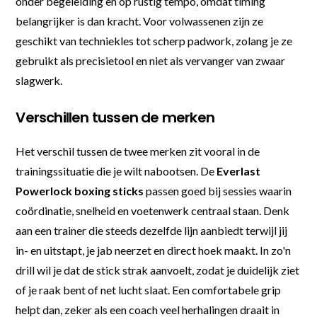
onder begeleiding en op rustig tempo, omdat timing
belangrijker is dan kracht. Voor volwassenen zijn ze
geschikt van techniekles tot scherp padwork, zolang je ze
gebruikt als precisietool en niet als vervanger van zwaar
slagwerk.
Verschillen tussen de merken
Het verschil tussen de twee merken zit vooral in de
trainingssituatie die je wilt nabootsen. De
Everlast
Powerlock boxing sticks
passen goed bij sessies waarin
coördinatie, snelheid en voetenwerk centraal staan. Denk
aan een trainer die steeds dezelfde lijn aanbiedt terwijl jij
in- en uitstapt, je jab neerzet en direct hoek maakt. In zo'n
drill wil je dat de stick strak aanvoelt, zodat je duidelijk ziet
of je raak bent of net lucht slaat. Een comfortabele grip
helpt dan, zeker als een coach veel herhalingen draait in