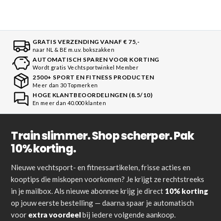
GRATIS VERZENDING VANAF € 75,-
naar NL & BE m.u.v. bokszakken
AUTOMATISCH SPAREN VOOR KORTING
Wordt gratis Vechtsportwinkel Member
2500+ SPORT EN FITNESS PRODUCTEN
Meer dan 30 Topmerken
HOGE KLANTBEOORDELINGEN (8.5/10)
En meer dan 40.000 klanten
Train slimmer. Shop scherper. Pak
10% korting.
Nieuwe vechtsport- en fitnessartikelen, frisse acties en
kooptips die miskopen voorkomen? Je krijgt ze rechtstreeks
in je mailbox. Als nieuwe abonnee krijg je direct
10% korting
op jouw eerste bestelling — daarna spaar je automatisch
voor
extra voordeel
bij iedere volgende aankoop.