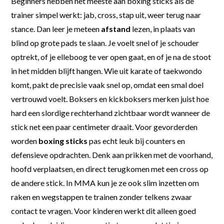
Beginners hebben het meeste aan boxing sticks als de
trainer simpel werkt: jab, cross, stap uit, weer terug naar
stance. Dan leer je meteen
afstand
lezen, in plaats van
blind op grote pads te slaan. Je voelt snel of je schouder
optrekt, of je elleboog te ver open gaat, en of je na de stoot
in het midden blijft hangen. Wie uit karate of taekwondo
komt, pakt de precisie vaak snel op, omdat een smal doel
vertrouwd voelt. Boksers en kickboksers merken juist hoe
hard een slordige rechterhand zichtbaar wordt wanneer de
stick net een paar centimeter draait. Voor gevorderden
worden
boxing sticks
pas echt leuk bij counters en
defensieve opdrachten. Denk aan prikken met de voorhand,
hoofd verplaatsen, en direct terugkomen met een cross op
de andere stick. In MMA kun je ze ook slim inzetten om
raken en wegstappen te trainen zonder telkens zwaar
contact te vragen. Voor kinderen werkt dit alleen goed