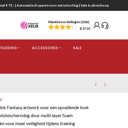
naf € 75,- | Automatisch sparen voor extra korting | Sale & uitverkoop
Klantbeoordelingen (206)
end
8.5
/10
opdracht
TKLEDING
ACCESSOIRES
SALE
kjes
l
nk Fantasy artwork voor een opvallende look
olsbescherming door multi layer foam
m voor meer veiligheid tijdens training