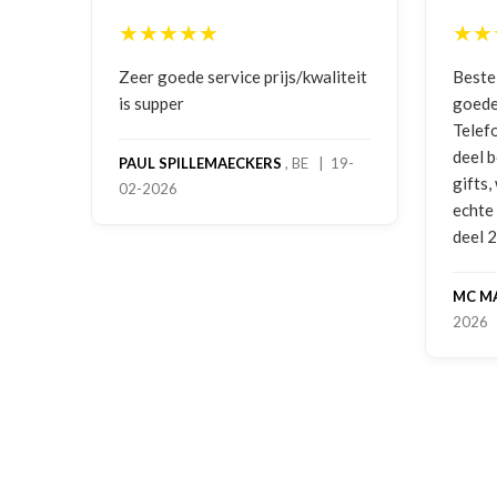
★★★★★
★★
ging
Zeer goede service prijs/kwaliteit
Beste
is supper
goede
Telef
deel 
PAUL SPILLEMAECKERS
, BE | 19-
gifts
02-2026
-
echte
deel 
MC M
2026