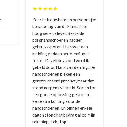
★★★★★
★
e
Zeer betrouwbaar en persoonlijke
Goed
benadering van de klant. Zeer
ontv
hoog servicelevel. Bestelde
bokshandschoenen hadden
NIC
gebruikssporen. Hierover een
2026
melding gedaan per e-mail met
foto's. Dezelfde avond werd ik
gebeld door Hans van den Ing. De
handschoenen bleken een
geretourneerd product, maar dat
stond nergens vermeld. Samen tot
een goede oplossing gekomen:
een extra korting voor de
handschoenen. En binnen enkele
dagen stond het bedrag al op mijn
rekening. Echt top!