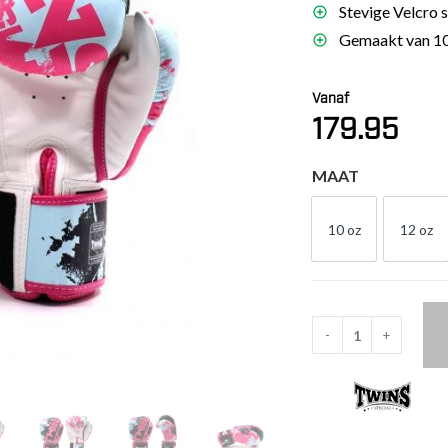
Stevige Velcro 
es
Gemaakt van 10
schoenen
gsartikelen
Vanaf
179.95
ingsmateriaal
MAAT
pen
n trapkussens
10 oz
12 oz
10 OZ
12 
sens en pads
-
+
Twins
Special
BGVL3
Candy
Pink