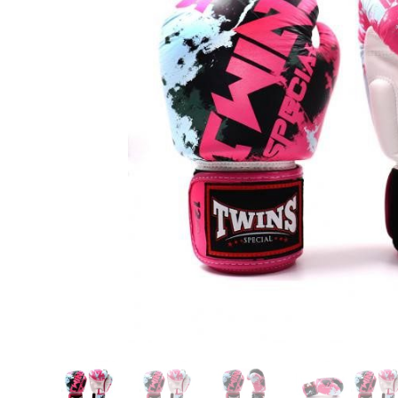
Karate
Voor dam
Zakhand
Taekwondo
Trainin
Brazilian Jiu jitsu
Bokszak
Bevestig
Krav Maga
bokszak
Bokspop
Stoot- e
Stootkus