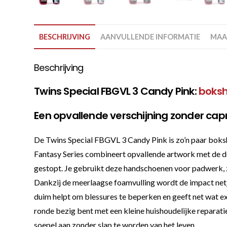
BESCHRIJVING
AANVULLENDE INFORMATIE
MAA
Beschrijving
Twins Special FBGVL 3 Candy Pink:
boks
Een opvallende verschijning zonder capr
De Twins Special FBGVL 3 Candy Pink is zo’n paar bokshan
Fantasy Series combineert opvallende artwork met de de
gestopt. Je gebruikt deze handschoenen voor padwerk, z
Dankzij de meerlaagse foamvulling wordt de impact netj
duim helpt om blessures te beperken en geeft net wat ext
ronde bezig bent met een kleine huishoudelijke reparat
soepel aan zonder slap te worden van het leven.