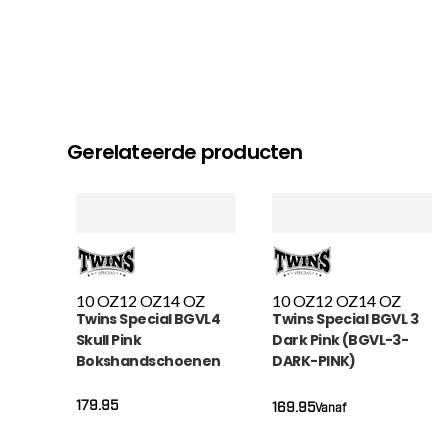
Gerelateerde producten
10 OZ
12 OZ
14 OZ
10 OZ
12 OZ
14 OZ
Twins Special BGVL4
Twins Special BGVL 3
Skull Pink
Dark Pink (BGVL-3-
Bokshandschoenen
DARK-PINK)
(FBGVL 4 SKULL PINK)
179.95
169.95
Vanaf