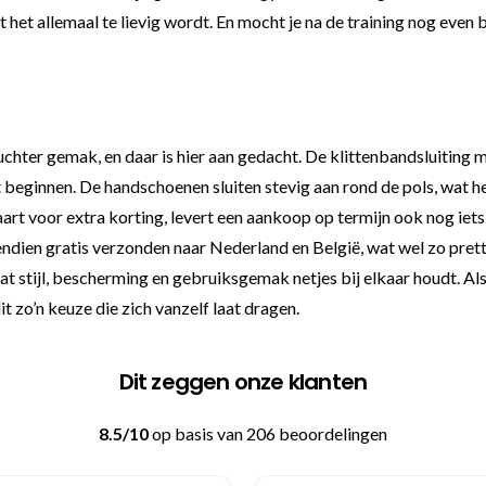
t allemaal te lievig wordt. En mocht je na de training nog even bli
uchter gemak, en daar is hier aan gedacht. De klittenbandsluiting 
t beginnen. De handschoenen sluiten stevig aan rond de pols, wat 
rt voor extra korting, levert een aankoop op termijn ook nog iets 
dien gratis verzonden naar Nederland en België, wat wel zo prettig 
dat stijl, bescherming en gebruiksgemak netjes bij elkaar houdt. Al
it zo’n keuze die zich vanzelf laat dragen.
Dit zeggen onze klanten
8.5/10
op basis van 206 beoordelingen