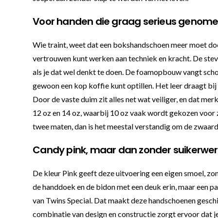
Voor handen die graag serieus genom
Wie traint, weet dat een bokshandschoen meer moet doen
vertrouwen kunt werken aan techniek en kracht. De stevige
als je dat wel denkt te doen. De foamopbouw vangt schok
gewoon een kop koffie kunt optillen. Het leer draagt bij a
Door de vaste duim zit alles net wat veiliger, en dat merk
12 oz en 14 oz, waarbij 10 oz vaak wordt gekozen voor z
twee maten, dan is het meestal verstandig om de zwaarde
Candy pink, maar dan zonder suikerwer
De kleur Pink geeft deze uitvoering een eigen smoel, zo
de handdoek en de bidon met een deuk erin, maar een paar
van Twins Special. Dat maakt deze handschoenen geschikt 
combinatie van design en constructie zorgt ervoor dat j