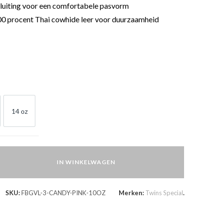
sluiting voor een comfortabele pasvorm
0 procent Thai cowhide leer voor duurzaamheid
14 oz
OZ
14 OZ
IN WINKELWAGEN
SKU:
FBGVL-3-CANDY-PINK-10OZ
Merken:
Twins Special
.