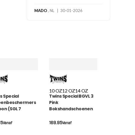
MADO
, NL | 30-01-2026
10 OZ
12 OZ
14 OZ
s Special
Twins Special BGVL 3
eenbeschermers
Pink
on (SGL 7
Bokshandschoenen
OON)
(BGVL 3 PINK)
95
169.95
Vanaf
Vanaf