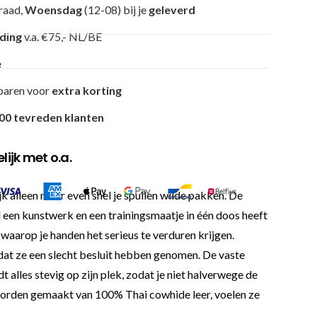
raad,
Woensdag
(12-08) bij je
geleverd
nding
v.a. €75,- NL/BE
e
paren voor
extra korting
00 tevreden klanten
ijk met o.a.
k alleen maar even snel je spullen wilde pakken. De
 een kunstwerk en een trainingsmaatje in één doos heeft
aarop je handen het serieus te verduren krijgen.
dat ze een slecht besluit hebben genomen. De vaste
 alles stevig op zijn plek, zodat je niet halverwege de
 worden gemaakt van 100% Thai cowhide leer, voelen ze