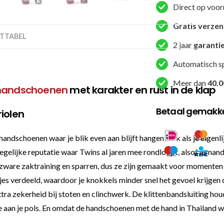
Direct op voor
(FBGVL3
CANDY
Gratis verze
TTABEL
PINK)
2 jaar
garanti
aantal
Automatisch s
Meer dan
40.0
handschoenen
met karakter en rust in de klap
Betaal gemakkel
iolen
dschoenen waar je blik even aan blijft hangen, ook als je eigenlij
gelijke reputatie waar Twins al jaren mee rondloopt, alsof iemand
ware zaktraining en sparren, dus ze zijn gemaakt voor momenten w
es verdeeld, waardoor je knokkels minder snel het gevoel krijgen 
ra zekerheid bij stoten en clinchwerk. De klittenbandsluiting houdt
ie aan je pols. En omdat de handschoenen met de hand in Thailand