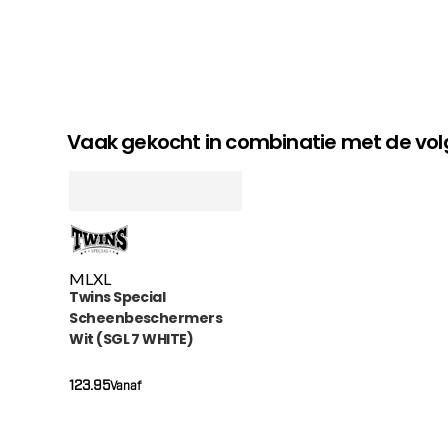
Vaak gekocht in combinatie met de v
M
L
XL
Twins Special
Scheenbeschermers
Wit (SGL 7 WHITE)
123.95
Vanaf