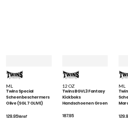
M
L
12 OZ
M
L
Twins Special
Twins BGVL3 Fantasy
Twin
Scheenbeschermers
Kickboks
Sch
Olive (SGL 7 OLIVE)
Handschoenen Groen
Maro
(FBGVL-3-CANDY-
MAR
GREEN)
187.95
129.95
129.
Vanaf