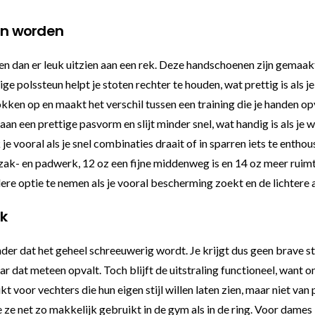
en worden
 dan er leuk uitzien aan een rek. Deze handschoenen zijn gemaakt
 polssteun helpt je stoten rechter te houden, wat prettig is als je 
ken op en maakt het verschil tussen een training die je handen op
an een prettige pasvorm en slijt minder snel, wat handig is als je w
 je vooral als je snel combinaties draait of in sparren iets te enth
ak- en padwerk, 12 oz een fijne middenweg is en 14 oz meer ruimt
re optie te nemen als je vooral bescherming zoekt en de lichtere a
k
nder dat het geheel schreeuwerig wordt. Je krijgt dus geen brave 
 dat meteen opvalt. Toch blijft de uitstraling functioneel, want on
voor vechters die hun eigen stijl willen laten zien, maar niet van
e ze net zo makkelijk gebruikt in de gym als in de ring. Voor dame