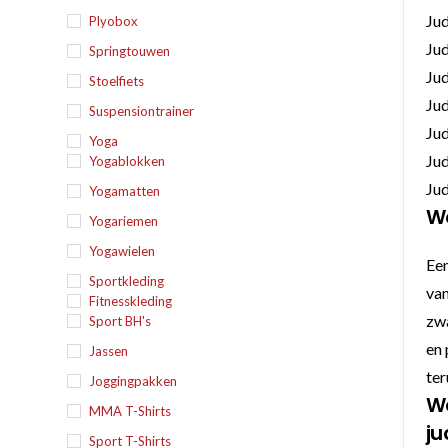
Ju
Plyobox
Ju
Springtouwen
Ju
Stoelfiets
Ju
Suspensiontrainer
Ju
Yoga
Ju
Yogablokken
Ju
Yogamatten
Wa
Yogariemen
Yogawielen
Een
Sportkleding
van
Fitnesskleding
zwa
Sport BH's
en 
Jassen
ter
Joggingpakken
Wa
MMA T-Shirts
j
Sport T-Shirts