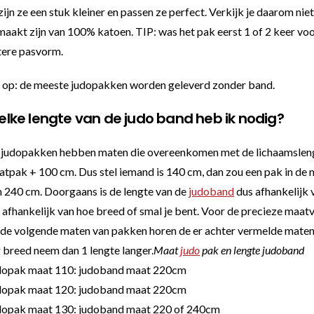
zijn ze een stuk kleiner en passen ze perfect. Verkijk je daarom ni
aakt zijn van 100% katoen. TIP: was het pak eerst 1 of 2 keer voord
tere pasvorm.
 op: de meeste judopakken worden geleverd zonder band.
lke lengte van de judo band heb ik nodig?
 judopakken hebben maten die overeenkomen met de lichaamslengt
tpak + 100 cm. Dus stel iemand is 140 cm, dan zou een pak in de ma
 240 cm. Doorgaans is de lengte van de
judoband
dus afhankelijk 
 afhankelijk van hoe breed of smal je bent. Voor de precieze maa
 de volgende maten van pakken horen de er achter vermelde maten. B
 breed neem dan 1 lengte langer.
Maat
judo
pak en lengte judoband
dopak maat 110: judoband maat 220cm
dopak maat 120: judoband maat 220cm
dopak maat 130: judoband maat 220 of 240cm