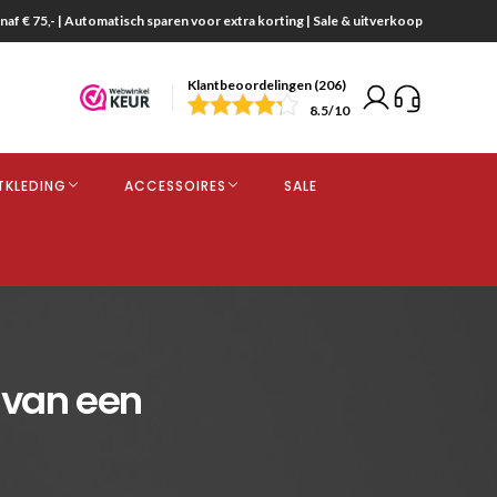
naf € 75,- | Automatisch sparen voor extra korting | Sale & uitverkoop
Klantbeoordelingen (206)
end
8.5
/10
opdracht
TKLEDING
ACCESSOIRES
SALE
kjes
n van een