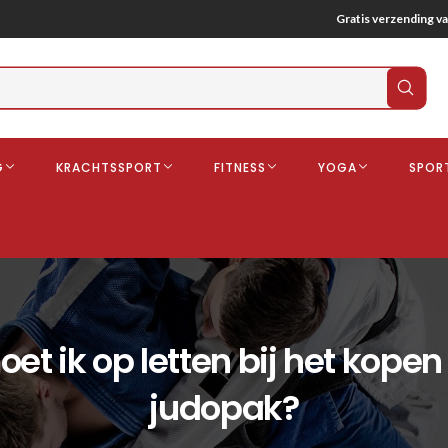
Gratis verzending va
Verz
zoek
G
KRACHTSSPORT
FITNESS
YOGA
SPOR
ndschoenen
Boksbeschermers
Boksbroe
Bandages
Gebitsbescherming
t ik op letten bij het kope
dschoenen
o
judopak?
deren