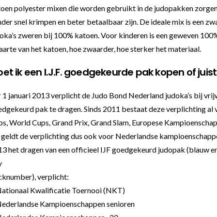
oen polyester mixen die worden gebruikt in de judopakken zorgen 
der snel krimpen en beter betaalbaar zijn. De ideale mix is een z
oka’s zweren bij 100% katoen. Voor kinderen is een geweven 100%
arte van het katoen, hoe zwaarder, hoe sterker het materiaal.
et ik een I.J.F. goedgekeurde pak kopen of juist
 1 januari 2013 verplicht de Judo Bond Nederland judoka’s bij vri
dgekeurd pak te dragen. Sinds 2011 bestaat deze verplichting al v
ps, World Cups, Grand Prix, Grand Slam, Europese Kampioenscha
geldt de verplichting dus ook voor Nederlandse kampioenschappen.
3 het dragen van een officieel IJF goedgekeurd judopak (blauw en
y
knumber), verplicht:
ationaal Kwalificatie Toernooi (NKT)
Nederlandse Kampioenschappen senioren