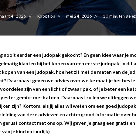
es
schoenen
maart 4, 2026
Kooptips
mei 24, 2026
10 minuten gele
gsartikelen
ingsmateriaal
g nooit eerder een judopak gekocht? En geen idee waar je m
elmatig klanten bij het kopen van een eerste judopak. In dit ar
pen
t kopen van een judopak, hoe het zit met de maten van de ju
n trapkussens
bt? Daarnaast geven we advies over welke maat je het beste
sens en pads
 voordelen zijn van een licht of zwaar pak, of je beter een k
lyester gemixt met katoen. Daarnaast zullen we uitleggen w
ijken zijn? Kortom, als jij alles wil weten om een goed judopa
nleiding van deze adviezen en achtergrond informatie over 
n gerust contact met ons op. Wij geven je graag een gratis en
 van je kind natuurlijk).