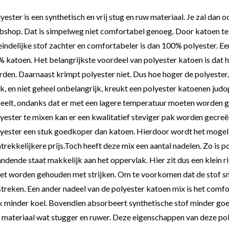
yester is een synthetisch en vrij stug en ruw materiaal. Je zal da
shop. Dat is simpelweg niet comfortabel genoeg. Door katoen te
eindelijke stof zachter en comfortabeler is dan 100% polyester. E
 katoen. Het belangrijkste voordeel van polyester katoen is dat h
den. Daarnaast krimpt polyester niet. Dus hoe hoger de polyester
, en niet geheel onbelangrijk, kreukt een polyester katoenen ju
eelt, ondanks dat er met een lagere temperatuur moeten worden ge
yester te mixen kan er een kwalitatief steviger pak worden gecre
yester een stuk goedkoper dan katoen. Hierdoor wordt het mogelij
trekkelijkere prijs.Toch heeft deze mix een aantal nadelen. Zo is p
ndende staat makkelijk aan het oppervlak. Hier zit dus een klein r
t worden gehouden met strijken. Om te voorkomen dat de stof s
treken. Een ander nadeel van de polyester katoen mix is het comf
 minder koel. Bovendien absorbeert synthetische stof minder goe
 materiaal wat stugger en ruwer. Deze eigenschappen van deze poly