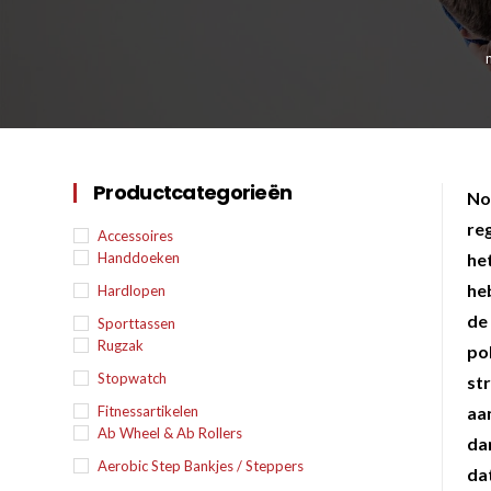
Karate
Voor dam
Zakhand
Taekwondo
Trainin
Brazilian Jiu jitsu
Bokszak
Krav Maga
Bevestig
Productcategorieën
No
bokszak
reg
Bokspop
Accessoires
Handdoeken
he
Stoot- e
he
Hardlopen
Stootkus
de
Sporttassen
Rugzak
po
Stopwatch
str
Fitnessartikelen
aa
Ab Wheel & Ab Rollers
da
Aerobic Step Bankjes / Steppers
dat