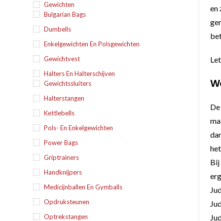
Gewichten
en 
Bulgarian Bags
gem
Dumbells
be
Enkelgewichten En Polsgewichten
Gewichtvest
Let
Halters En Halterschijven
We
Gewichtssluiters
Halterstangen
De
Kettlebells
maa
Pols- En Enkelgewichten
dan
Power Bags
het
Griptrainers
Bij
Handknijpers
erg
Medicijnballen En Gymballs
Ju
Opdruksteunen
Ju
Optrekstangen
Ju