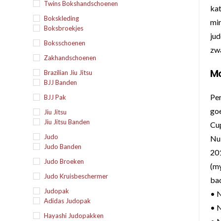
Twins Bokshandschoenen
kat
Bokskleding
min
Boksbroekjes
jud
Boksschoenen
zwa
Zakhandschoenen
Mo
Brazilian Jiu Jitsu
BJJ Banden
Per
BJJ Pak
goe
Jiu Jitsu
Jiu Jitsu Banden
Cu
Judo
Nu 
Judo Banden
201
Judo Broeken
(m
Judo Kruisbeschermer
bac
Judopak
• N
Adidas Judopak
• 
Hayashi Judopakken