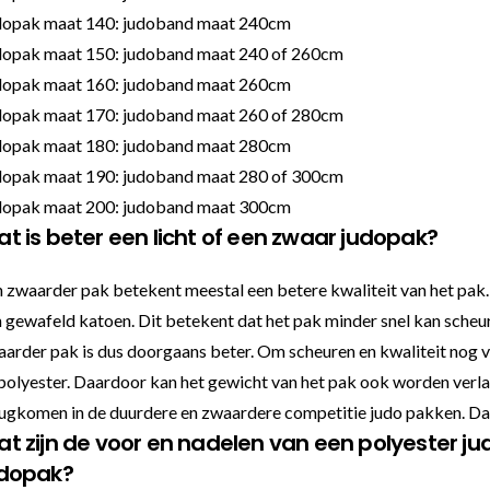
dopak maat 140: judoband maat 240cm
dopak maat 150: judoband maat 240 of 260cm
dopak maat 160: judoband maat 260cm
dopak maat 170: judoband maat 260 of 280cm
dopak maat 180: judoband maat 280cm
dopak maat 190: judoband maat 280 of 300cm
dopak maat 200: judoband maat 300cm
t is beter een licht of een zwaar judopak?
 zwaarder pak betekent meestal een betere kwaliteit van het pak.
 gewafeld katoen. Dit betekent dat het pak minder snel kan scheur
arder pak is dus doorgaans beter. Om scheuren en kwaliteit nog v
polyester. Daardoor kan het gewicht van het pak ook worden verl
ugkomen in de duurdere en zwaardere competitie judo pakken. Da
t zijn de voor en nadelen van een polyester j
udopak?