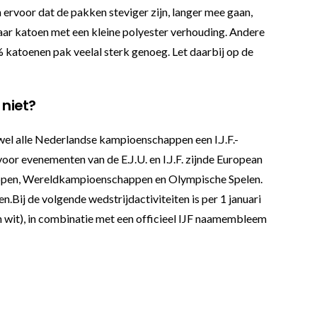
ervoor dat de pakken steviger zijn, langer mee gaan,
waar katoen met een kleine polyester verhouding. Andere
 katoenen pak veelal sterk genoeg. Let daarbij op de
 niet?
jwel alle Nederlandse kampioenschappen een I.J.F.-
oor evenementen van de E.J.U. en I.J.F. zijnde European
ppen, Wereldkampioenschappen en Olympische Spelen.
Bij de volgende wedstrijdactiviteiten is per 1 januari
 wit), in combinatie met een officieel IJF naamembleem