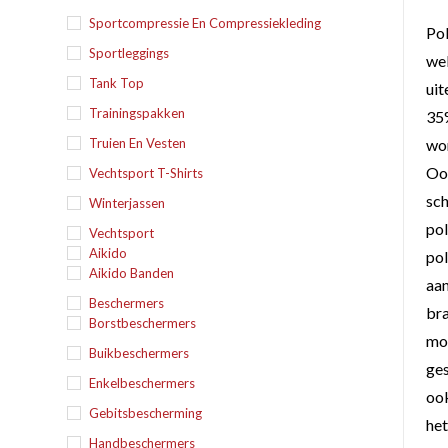
Sportcompressie En Compressiekleding
Pol
Sportleggings
web
Tank Top
uit
Trainingspakken
35%
Truien En Vesten
wor
Ook
Vechtsport T-Shirts
sch
Winterjassen
pol
Vechtsport
Aikido
pol
Aikido Banden
aan
Beschermers
bra
Borstbeschermers
moe
Buikbeschermers
ges
Enkelbeschermers
ook
Gebitsbescherming
het
Handbeschermers