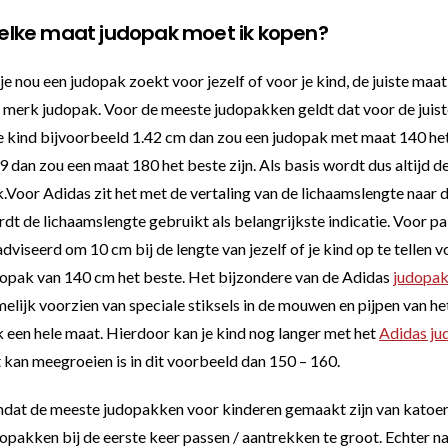
lke maat judopak moet ik kopen?
je nou een judopak zoekt voor jezelf of voor je kind, de juiste maa
 merk judopak. Voor de meeste judopakken geldt dat voor de juiste
je kind bijvoorbeeld 1.42 cm dan zou een judopak met maat 140 het 
9 dan zou een maat 180 het beste zijn. Als basis wordt dus altijd d
.Voor Adidas zit het met de vertaling van de lichaamslengte naar 
dt de lichaamslengte gebruikt als belangrijkste indicatie. Voor pa
dviseerd om 10 cm bij de lengte van jezelf of je kind op te tellen vo
opak van 140 cm het beste. Het bijzondere van de Adidas
judopa
elijk voorzien van speciale stiksels in de mouwen en pijpen van he
 een hele maat. Hierdoor kan je kind nog langer met het
Adidas ju
 kan meegroeien is in dit voorbeeld dan 150 – 160.
at de meeste judopakken voor kinderen gemaakt zijn van katoen, 
opakken bij de eerste keer passen / aantrekken te groot. Echter n