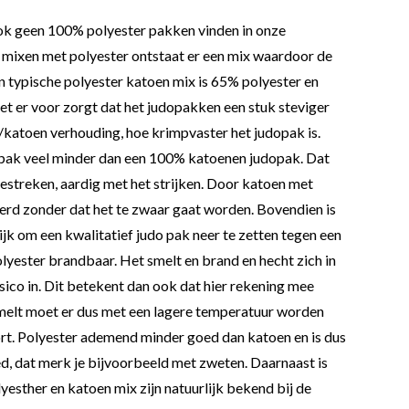
n ook geen 100% polyester pakken vinden in onze
 mixen met polyester ontstaat er een mix waardoor de
en typische polyester katoen mix is 65% polyester en
et er voor zorgt dat het judopakken een stuk steviger
/katoen verhouding, hoe krimpvaster het judopak is.
dopak veel minder dan een 100% katoenen judopak. Dat
streken, aardig met het strijken. Door katoen met
ëerd zonder dat het te zwaar gaat worden. Bovendien is
k om een kwalitatief judo pak neer te zetten tegen een
olyester brandbaar. Het smelt en brand en hecht zich in
isico in. Dit betekent dan ook dat hier rekening mee
melt moet er dus met een lagere temperatuur worden
ort. Polyester ademend minder goed dan katoen en is dus
d, dat merk je bijvoorbeeld met zweten. Daarnaast is
esther en katoen mix zijn natuurlijk bekend bij de