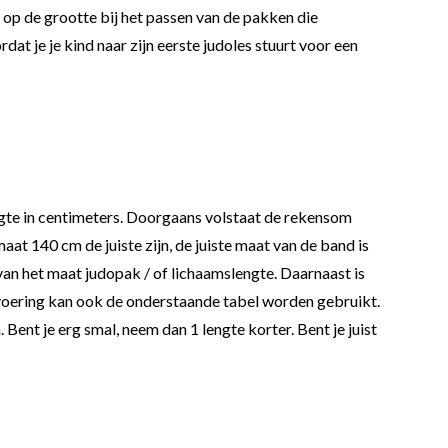
et op de grootte bij het passen van de pakken die
at je je kind naar zijn eerste judoles stuurt voor een
e in centimeters. Doorgaans volstaat de rekensom
at 140 cm de juiste zijn, de juiste maat van de band is
van het maat judopak / of lichaamslengte. Daarnaast is
tvoering kan ook de onderstaande tabel worden gebruikt.
ent je erg smal, neem dan 1 lengte korter. Bent je juist