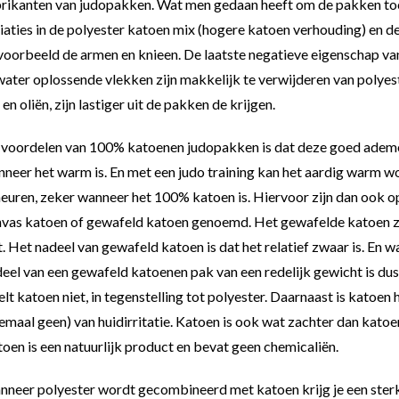
rikanten van judopakken. Wat men gedaan heeft om de pakken toch
iaties in de polyester katoen mix (hogere katoen verhouding) en 
voorbeeld de armen en knieen. De laatste negatieve eigenschap van 
water oplossende vlekken zijn makkelijk te verwijderen van polyes
 en oliën, zijn lastiger uit de pakken de krijgen.
voordelen van 100% katoenen judopakken is dat deze goed ademend
neer het warm is. En met een judo training kan het aardig warm wor
euren, zeker wanneer het 100% katoen is. Hiervoor zijn dan ook 
vas katoen of gewafeld katoen genoemd. Het gewafelde katoen zor
jt. Het nadeel van gewafeld katoen is dat het relatief zwaar is. En 
eel van een gewafeld katoenen pak van een redelijk gewicht is dus
lt katoen niet, in tegenstelling tot polyester. Daarnaast is katoen 
emaal geen) van huidirritatie. Katoen is ook wat zachter dan kato
oen is een natuurlijk product en bevat geen chemicaliën.
neer polyester wordt gecombineerd met katoen krijg je een sterk