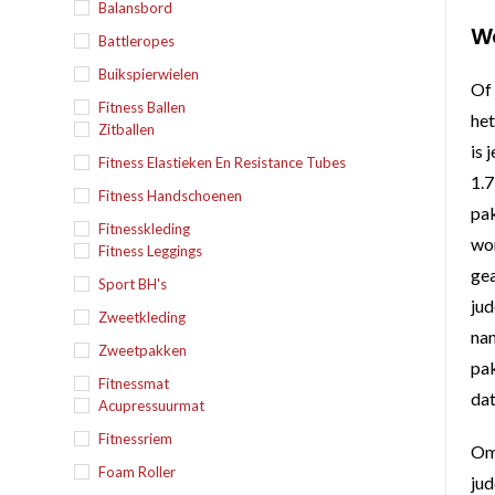
Balansbord
We
Battleropes
Buikspierwielen
Of 
Fitness Ballen
het
Zitballen
is 
Fitness Elastieken En Resistance Tubes
1.7
Fitness Handschoenen
pak
Fitnesskleding
wor
Fitness Leggings
gea
Sport BH's
jud
Zweetkleding
nam
Zweetpakken
pak
Fitnessmat
dat
Acupressuurmat
Fitnessriem
Omd
Foam Roller
jud