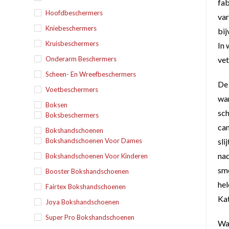
fab
Hoofdbeschermers
var
Kniebeschermers
bij
Kruisbeschermers
In 
Onderarm Beschermers
vet
Scheen- En Wreefbeschermers
De 
Voetbeschermers
wan
Boksen
sch
Boksbeschermers
can
Bokshandschoenen
Bokshandschoenen Voor Dames
sli
nad
Bokshandschoenen Voor Kinderen
sme
Booster Bokshandschoenen
hel
Fairtex Bokshandschoenen
Kat
Joya Bokshandschoenen
Super Pro Bokshandschoenen
Wan