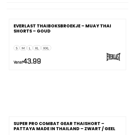
Je kiest uit zwart, blauw, rood, wit, groen, goud, grijs en
print. Maten lopen van
XXXS tot XXL
, met 140, 152 en
164 voor jeugd, plus handschoenen in
10 oz t/m 16 oz
. Ook
EVERLAST THAIBOKSBROEKJE – MUAY THAI
IFMA kom je binnen deze categorie tegen.
SHORTS – GOUD
S
M
L
XL
XXL
43.99
Vanaf
SUPER PRO COMBAT GEAR THAISHORT –
PATTAYA MADE IN THAILAND – ZWART / GEEL