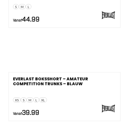
S
M
L
44.99
Vanaf
EVERLAST BOKSSHORT – AMATEUR
COMPETITION TRUNKS – BLAUW
XS
S
M
L
XL
39.99
Vanaf