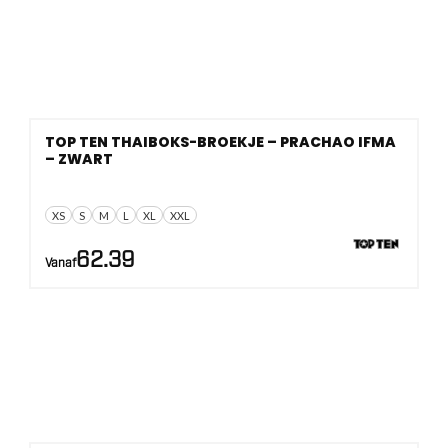
TOP TEN THAIBOKS-BROEKJE – PRACHAO IFMA
– ZWART
XS
S
M
L
XL
XXL
62.39
Vanaf