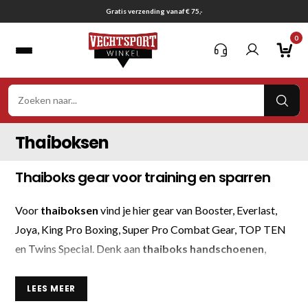
Ga
Gratis verzending vanaf € 75,-
naar
0
inhoud
VER
ZOE
Thaiboksen
Thaiboks gear voor training en sparren
Voor
thaiboksen
vind je hier gear van Booster, Everlast,
Joya, King Pro Boxing, Super Pro Combat Gear, TOP TEN
en Twins Special. Denk aan
thaiboks handschoenen
,
beschermers en thai shorts voor training, sparren en
jeugdlessen.
LEES MEER