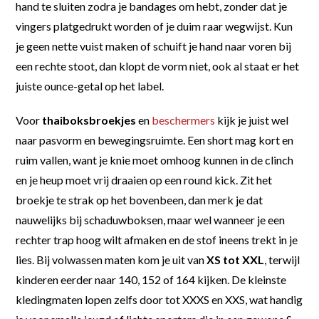
hand te sluiten zodra je bandages om hebt, zonder dat je
vingers platgedrukt worden of je duim raar wegwijst. Kun
je geen nette vuist maken of schuift je hand naar voren bij
een rechte stoot, dan klopt de vorm niet, ook al staat er het
juiste ounce-getal op het label.
Voor
thaiboksbroekjes
en
beschermers
kijk je juist wel
naar pasvorm en bewegingsruimte. Een short mag kort en
ruim vallen, want je knie moet omhoog kunnen in de clinch
en je heup moet vrij draaien op een round kick. Zit het
broekje te strak op het bovenbeen, dan merk je dat
nauwelijks bij schaduwboksen, maar wel wanneer je een
rechter trap hoog wilt afmaken en de stof ineens trekt in je
lies. Bij volwassen maten kom je uit van
XS tot XXL
, terwijl
kinderen eerder naar 140, 152 of 164 kijken. De kleinste
kledingmaten lopen zelfs door tot XXXS en XXS, wat handig