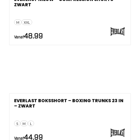
ZWART
M
XXL
48.99
Vanaf
EVERLAST BOKSSHORT – BOXING TRUNKS 23 IN
– ZWART
S
M
L
44.99
Vanaf