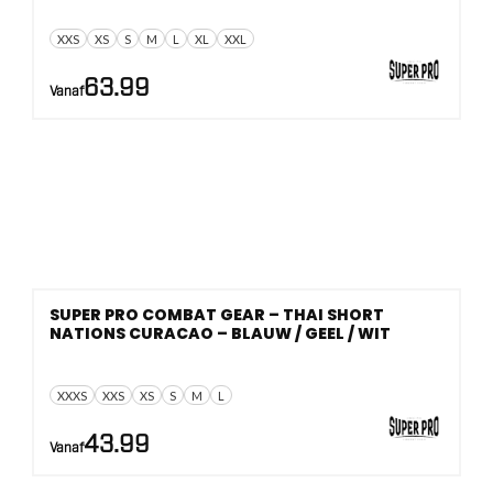
XXS
XS
S
M
L
XL
XXL
63.99
Vanaf
SUPER PRO COMBAT GEAR – THAI SHORT
NATIONS CURACAO – BLAUW / GEEL / WIT
XXXS
XXS
XS
S
M
L
43.99
Vanaf