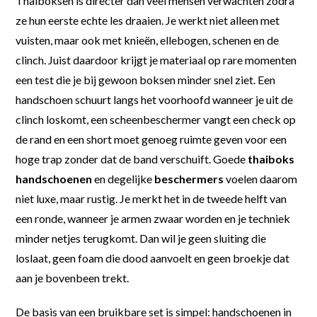
Thaiboksen is directer dan veel mensen verwachten zodra
ze hun eerste echte les draaien. Je werkt niet alleen met
vuisten, maar ook met knieën, ellebogen, schenen en de
clinch. Juist daardoor krijgt je materiaal op rare momenten
een test die je bij gewoon boksen minder snel ziet. Een
handschoen schuurt langs het voorhoofd wanneer je uit de
clinch loskomt, een scheenbeschermer vangt een check op
de rand en een short moet genoeg ruimte geven voor een
hoge trap zonder dat de band verschuift. Goede
thaiboks
handschoenen
en degelijke
beschermers
voelen daarom
niet luxe, maar rustig. Je merkt het in de tweede helft van
een ronde, wanneer je armen zwaar worden en je techniek
minder netjes terugkomt. Dan wil je geen sluiting die
loslaat, geen foam die dood aanvoelt en geen broekje dat
aan je bovenbeen trekt.
De basis van een bruikbare set is simpel: handschoenen in