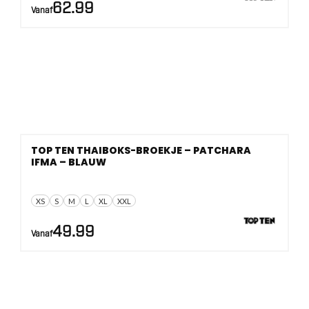
62.99
Vanaf
TOP TEN THAIBOKS-BROEKJE – PATCHARA
IFMA – BLAUW
XS
S
M
L
XL
XXL
49.99
Vanaf