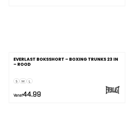
EVERLAST BOKSSHORT – BOXING TRUNKS 23 IN
– ROOD
S
M
L
44.99
Vanaf