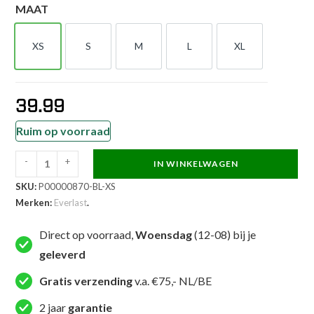
MAAT
XS
S
M
L
XL
XS
S
M
L
XL
39.99
Ruim op voorraad
-
+
IN WINKELWAGEN
Everlast
SKU:
P00000870-BL-XS
Boksshort
Merken:
Everlast
.
-
Amateur
Direct op voorraad,
Woensdag
(12-08) bij je
Competition
geleverd
Trunks
-
Gratis verzending
v.a. €75,- NL/BE
Blauw
2 jaar
garantie
aantal