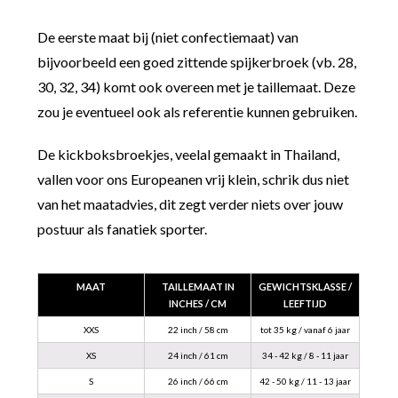
De eerste maat bij (niet confectiemaat) van
bijvoorbeeld een goed zittende spijkerbroek (vb. 28,
30, 32, 34) komt ook overeen met je taillemaat. Deze
zou je eventueel ook als referentie kunnen gebruiken.
De kickboksbroekjes, veelal gemaakt in Thailand,
vallen voor ons Europeanen vrij klein, schrik dus niet
van het maatadvies, dit zegt verder niets over jouw
postuur als fanatiek sporter.
MAAT
TAILLEMAAT IN
GEWICHTSKLASSE /
INCHES / CM
LEEFTIJD
XXS
22 inch / 58 cm
tot 35 kg / vanaf 6 jaar
XS
24 inch / 61 cm
34 - 42 kg / 8 - 11 jaar
S
26 inch / 66 cm
42 - 50 kg / 11 - 13 jaar