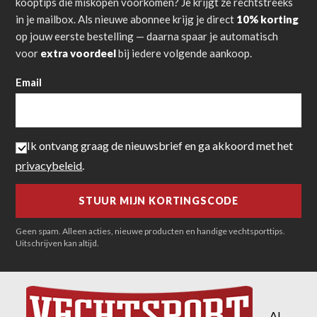
kooptips die miskopen voorkomen? Je krijgt ze rechtstreeks
in je mailbox. Als nieuwe abonnee krijg je direct
10% korting
op jouw eerste bestelling — daarna spaar je automatisch
voor
extra voordeel
bij iedere volgende aankoop.
Email
Ik ontvang graag de nieuwsbrief en ga akkoord met het
privacybeleid
.
Geen spam. Alleen acties, nieuwe producten en handige vechtsporttips.
Uitschrijven kan altijd.
Al