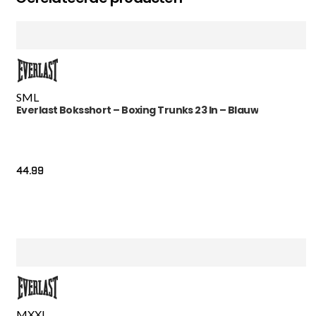
S
M
L
Everlast Boksshort – Boxing Trunks 23 In – Blauw
44.99
M
XXL