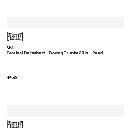
S
M
L
Everlast Boksshort – Boxing Trunks 23 In – Rood
44.99