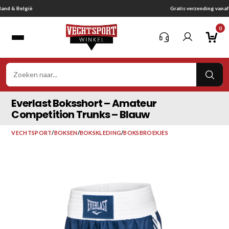
Ga
Gratis verzending vanaf € 75,-
naar
0
inhoud
VER
ZOE
Everlast Boksshort – Amateur
Competition Trunks – Blauw
VECHTSPORT
/
BOKSEN
/
BOKSKLEDING
/
BOKSBROEKJES