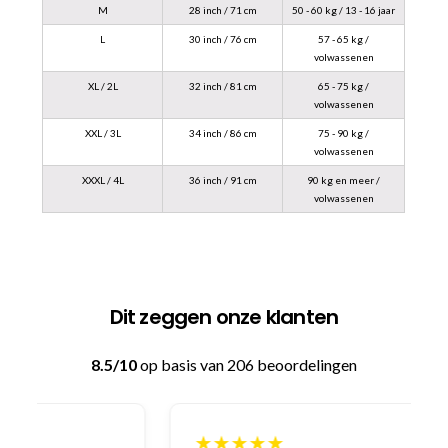
M
28 inch / 71 cm
50 - 60 kg / 13 - 16 jaar
L
30 inch / 76 cm
57 - 65 kg /
volwassenen
XL / 2L
32 inch / 81 cm
65 - 75 kg /
volwassenen
XXL / 3L
34 inch / 86 cm
75 - 90 kg /
volwassenen
XXXL / 4L
36 inch / 91 cm
90 kg en meer /
volwassenen
Dit zeggen onze klanten
8.5/10
op basis van 206 beoordelingen
★★★★★