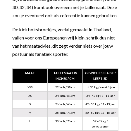
30, 32, 34) komt ook overeen met je taillemaat. Deze
zou je eventueel ook als referentie kunnen gebruiken.
De kickboksbroekjes, veelal gemaakt in Thailand,
vallen voor ons Europeanen vrij klein, schrik dus niet
van het maatadvies, dit zegt verder niets over jouw
postuur als fanatiek sporter.
MAAT
TAILLEMAAT IN
GEWICHTSKLASSE /
INCHES / CM
LEEFTIJD
XXS
22 inch / 58 cm
tot 35 kg / vanaf 6 jaar
XS
24 inch / 61 cm
34 - 42 kg / 8 - 11 jaar
S
26 inch / 66 cm
42 - 50 kg / 11 - 13 jaar
M
28 inch / 71 cm
50 - 60 kg / 13 - 16 jaar
L
30 inch / 76 cm
57 - 65 kg /
volwassenen