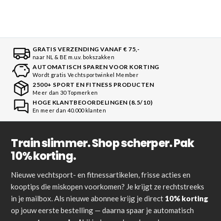
GRATIS VERZENDING VANAF € 75,-
naar NL & BE m.u.v. bokszakken
AUTOMATISCH SPAREN VOOR KORTING
Wordt gratis Vechtsportwinkel Member
2500+ SPORT EN FITNESS PRODUCTEN
Meer dan 30 Topmerken
HOGE KLANTBEOORDELINGEN (8.5/10)
En meer dan 40.000 klanten
Train slimmer. Shop scherper. Pak
10% korting.
Nieuwe vechtsport- en fitnessartikelen, frisse acties en
kooptips die miskopen voorkomen? Je krijgt ze rechtstreeks
in je mailbox. Als nieuwe abonnee krijg je direct
10% korting
op jouw eerste bestelling — daarna spaar je automatisch