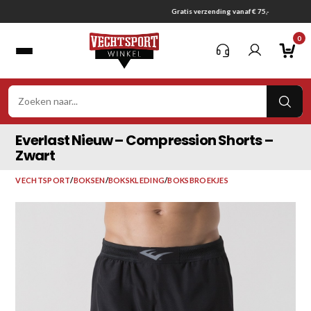
Ga
Gratis verzending vanaf € 75,-
naar
0
inhoud
VER
ZOE
Everlast Nieuw – Compression Shorts –
Zwart
VECHTSPORT
/
BOKSEN
/
BOKSKLEDING
/
BOKSBROEKJES