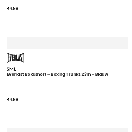
44.99
S
M
L
Everlast Boksshort – Boxing Trunks 23 In – Blauw
44.99