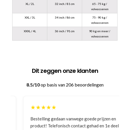
XL / 2L
32 inch / 81 cm
65 - 75 kg /
volwassenen
XXL / 3L
34 inch / 86 cm
75 - 90 kg /
volwassenen
XXXL / 4L
36 inch / 91 cm
90 kg en meer /
volwassenen
Dit zeggen onze klanten
8.5/10
op basis van 206 beoordelingen
★★★★★
Bestelling gedaan vanwege goede prijzen en
product! Telefonisch contact gehad en 1e deel