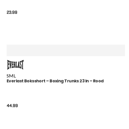
23.99
S
M
L
Everlast Boksshort – Boxing Trunks 23 In – Rood
44.99