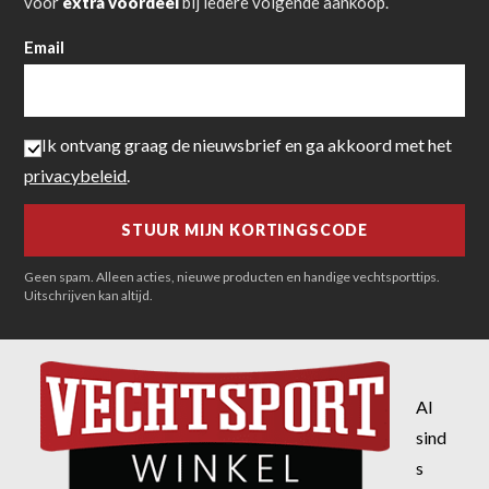
voor
extra voordeel
bij iedere volgende aankoop.
Email
Ik ontvang graag de nieuwsbrief en ga akkoord met het
privacybeleid
.
Geen spam. Alleen acties, nieuwe producten en handige vechtsporttips.
Uitschrijven kan altijd.
Al
sind
s