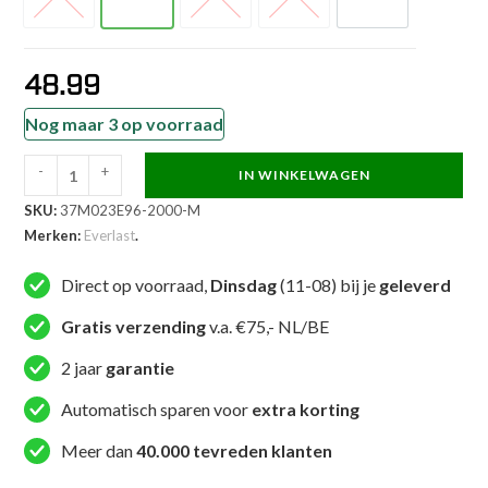
S
M
L
XL
XXL
48.99
Nog maar 3 op voorraad
-
+
IN WINKELWAGEN
Everlast
SKU:
37M023E96-2000-M
Nieuw
Merken:
Everlast
.
-
Compression
Direct op voorraad,
Dinsdag
(11-08) bij je
geleverd
Shorts
-
Gratis verzending
v.a. €75,- NL/BE
Zwart
2 jaar
garantie
aantal
Automatisch sparen voor
extra korting
Meer dan
40.000 tevreden klanten