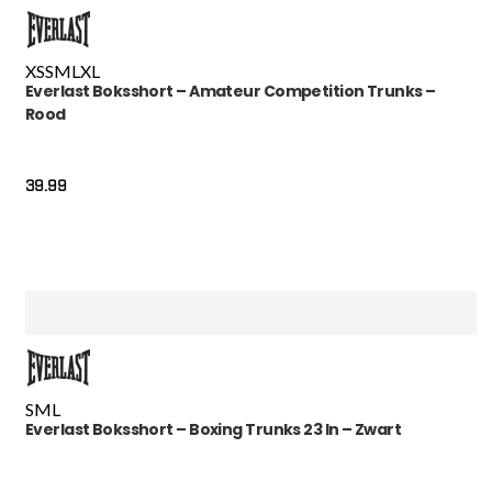
XS
S
M
L
XL
Everlast Boksshort – Amateur Competition Trunks –
Rood
39.99
S
M
L
Everlast Boksshort – Boxing Trunks 23 In – Zwart