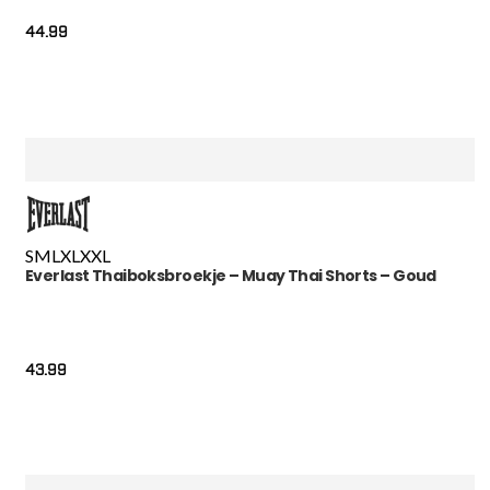
44.99
S
M
L
XL
XXL
Everlast Thaiboksbroekje – Muay Thai Shorts – Goud
43.99