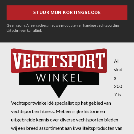
Geen spam. Alleen acties, nieuwe producten en handige vechtsporttips.
Uitschrijven kan altijd.
Al
sind
s
200
7 is
Vechtsportwinkel dé specialist op het gebied van
vechtsport en fitness. Met een rijke historie en
uitgebreide kennis over diverse vechtsporten bieden
wij een breed assortiment aan kwaliteitsproducten van