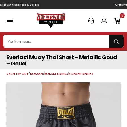
Ga
Gratis verzending vanaf € 75,-
naar
0
inhoud
VER
ZOE
Everlast Muay Thai Short – Metallic Goud
– Goud
VECHTSPORT
/
BOKSEN
/
BOKSKLEDING
/
BOKSBROEKJES