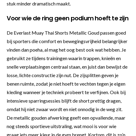
stuk minder dramatisch maakt.
Voor wie de ring geen podium hoeft te zijn
De Everlast Muay Thai Shorts Metallic Goud passen goed
bij sporters die comfort en bewegingsvrijheid belangrijker
vinden dan poeha, al mag het oog best ook wat hebben. Je
gebruikt ze tijdens trainingen waarin trappen, knieën en
snelle verplaatsingen centraal staan, en juist dan bewijst de
losse, lichte constructie zijn nut. De zijsplitten geven je
benen ruimte, zodat je niet hoeft te vechten tegen je eigen
kleding wanneer je techniek probeert te verfijnen. Ook bij
intensieve sparringsessies blijft de short prettig dragen,
omdat hij niet zwaar wordt en niet onnodig in de weg zit.
De metallic gouden afwerking geeft een opvallende, maar
nog steeds sportieve uitstraling, wat mooi is voor wie
graag iets meer kleur in de gym brengt. Kortom, dit is zo’n