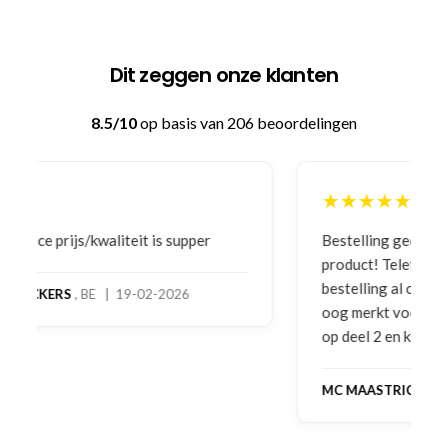
Dit zeggen onze klanten
8.5/10
op basis van 206 beoordelingen
★★★★★
Bestelling gedaan vanwege goede prijzen en
product! Telefonisch contact gehad en 1e deel
bestelling al ontvangen met gifts, waardoor je
oog merkt voor echte service. Nu nog wachten
op deel 2 en kickboksen maar!
MC MAASTRICHT
, NL | 11-02-2026