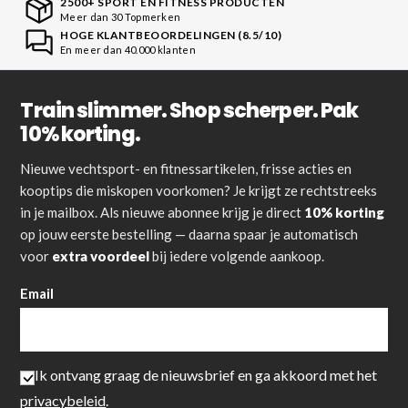
2500+ SPORT EN FITNESS PRODUCTEN
Meer dan 30 Topmerken
HOGE KLANTBEOORDELINGEN (8.5/10)
En meer dan 40.000 klanten
Train slimmer. Shop scherper. Pak
10% korting.
Nieuwe vechtsport- en fitnessartikelen, frisse acties en
kooptips die miskopen voorkomen? Je krijgt ze rechtstreeks
in je mailbox. Als nieuwe abonnee krijg je direct
10% korting
op jouw eerste bestelling — daarna spaar je automatisch
voor
extra voordeel
bij iedere volgende aankoop.
Email
Ik ontvang graag de nieuwsbrief en ga akkoord met het
privacybeleid
.