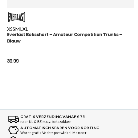
XS
S
M
L
XL
Everlast Boksshort – Amateur Competition Trunks –
Blauw
39.99
GRATIS VERZENDING VANAF € 75,-
naar NL & BE m.u.v. bokszakken
AUTOMATISCH SPAREN VOOR KORTING
Wordt gratis Vechtsportwinkel Member