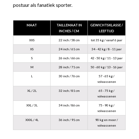
postuur als fanatiek sporter.
MAAT
TAILLEMAAT IN
GEWICHTSKLASSE /
INCHES / CM
LEEFTIJD
XXS
22 inch / 58 cm
tot 35 kg / vanaf 6 jaar
XS
24 inch / 61 cm
34 - 42 kg / 8 - 11 jaar
S
26 inch / 66 cm
42 - 50 kg / 11 - 13 jaar
M
28 inch / 71 cm
50 - 60 kg / 13 - 16 jaar
L
30 inch / 76 cm
57 - 65 kg /
volwassenen
XL / 2L
32 inch / 81 cm
65 - 75 kg /
volwassenen
XXL / 3L
34 inch / 86 cm
75 - 90 kg /
volwassenen
XXXL / 4L
36 inch / 91 cm
90 kg en meer /
volwassenen