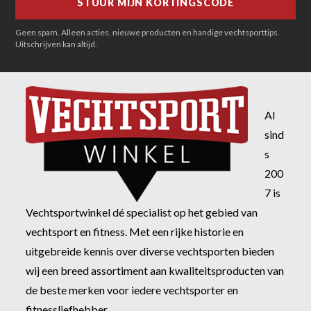
Geen spam. Alleen acties, nieuwe producten en handige vechtsporttips.
Uitschrijven kan altijd.
Al
sind
s
200
7 is
Vechtsportwinkel dé specialist op het gebied van
vechtsport en fitness. Met een rijke historie en
uitgebreide kennis over diverse vechtsporten bieden
wij een breed assortiment aan kwaliteitsproducten van
de beste merken voor iedere vechtsporter en
fitnessliefhebber.