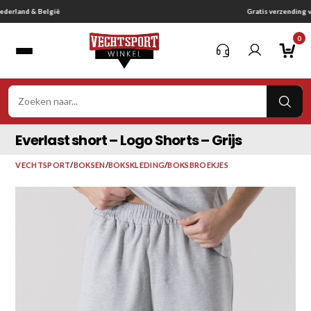
Ga
Gratis verzending vanaf € 75,-
naar
0
inhoud
VER
ZOE
Everlast short – Logo Shorts – Grijs
VECHTSPORT
/
BOKSEN
/
BOKSKLEDING
/
BOKSBROEKJES