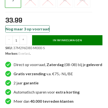
S
M
L
XL
XXL
33.99
Nog maar 3 op voorraad
-
+
IN WINKELWAGEN
Everlast
SKU:
37M296D80-M000-S
short
Merken:
Everlast
.
-
Logo
Direct op voorraad,
Zaterdag
(08-08) bij je
geleverd
Shorts
-
Gratis verzending
v.a. €75,- NL/BE
Grijs
2 jaar
garantie
aantal
Automatisch sparen voor
extra korting
Meer dan
40.000 tevreden klanten