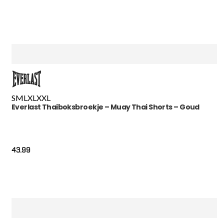
S
M
L
XL
XXL
Everlast Thaiboksbroekje – Muay Thai Shorts – Goud
43.99