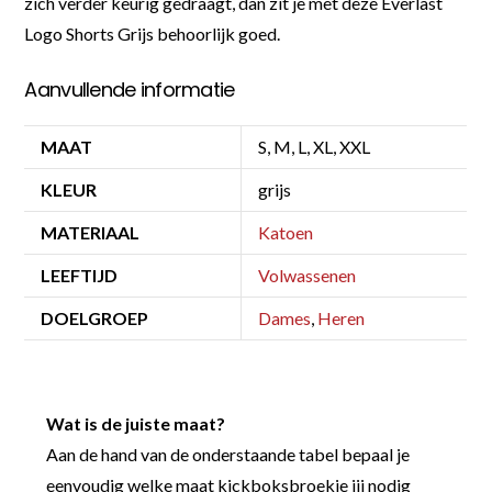
zich verder keurig gedraagt, dan zit je met deze Everlast
Logo Shorts Grijs behoorlijk goed.
Aanvullende informatie
MAAT
S, M, L, XL, XXL
KLEUR
grijs
MATERIAAL
Katoen
LEEFTIJD
Volwassenen
DOELGROEP
Dames
,
Heren
Wat is de juiste maat?
Aan de hand van de onderstaande tabel bepaal je
eenvoudig welke maat kickboksbroekje jij nodig