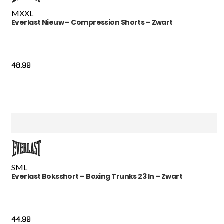
M
XXL
Everlast Nieuw – Compression Shorts – Zwart
48.99
S
M
L
Everlast Boksshort – Boxing Trunks 23 In – Zwart
44.99