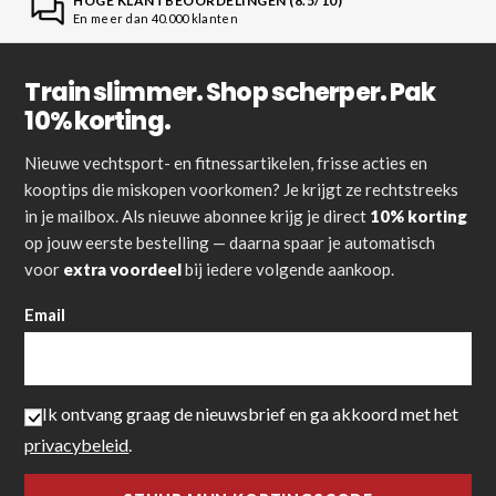
HOGE KLANTBEOORDELINGEN (8.5/10)
En meer dan 40.000 klanten
Train slimmer. Shop scherper. Pak
10% korting.
Nieuwe vechtsport- en fitnessartikelen, frisse acties en
kooptips die miskopen voorkomen? Je krijgt ze rechtstreeks
in je mailbox. Als nieuwe abonnee krijg je direct
10% korting
op jouw eerste bestelling — daarna spaar je automatisch
voor
extra voordeel
bij iedere volgende aankoop.
Email
Ik ontvang graag de nieuwsbrief en ga akkoord met het
privacybeleid
.