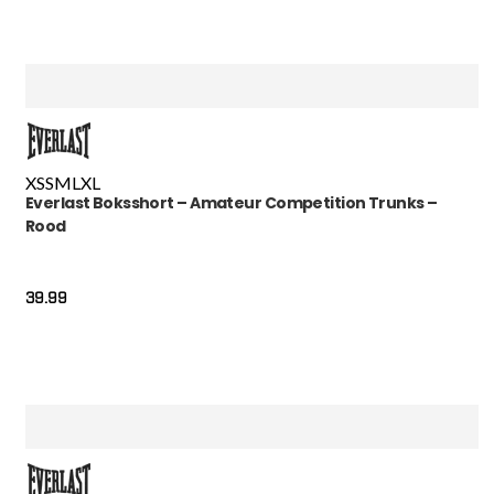
XS
S
M
L
XL
Everlast Boksshort – Amateur Competition Trunks –
Rood
39.99