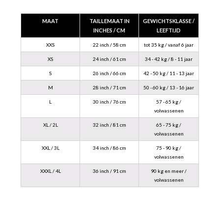
MAAT
TAILLEMAAT IN
GEWICHTSKLASSE /
INCHES / CM
LEEFTIJD
XXS
22 inch / 58 cm
tot 35 kg / vanaf 6 jaar
XS
24 inch / 61 cm
34 - 42 kg / 8 - 11 jaar
S
26 inch / 66 cm
42 - 50 kg / 11 - 13 jaar
M
28 inch / 71 cm
50 - 60 kg / 13 - 16 jaar
L
30 inch / 76 cm
57 - 65 kg /
volwassenen
XL / 2L
32 inch / 81 cm
65 - 75 kg /
volwassenen
XXL / 3L
34 inch / 86 cm
75 - 90 kg /
volwassenen
XXXL / 4L
36 inch / 91 cm
90 kg en meer /
volwassenen