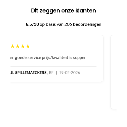
Dit zeggen onze klanten
8.5/10
op basis van 206 beoordelingen
★★★★★
Bestelling gedaan vanwege goede prijzen en
product! Telefonisch contact gehad en 1e deel
bestelling al ontvangen met gifts, waardoor je
oog merkt voor echte service. Nu nog wachten
op deel 2 en kickboksen maar!
MC MAASTRICHT
, NL | 11-02-2026