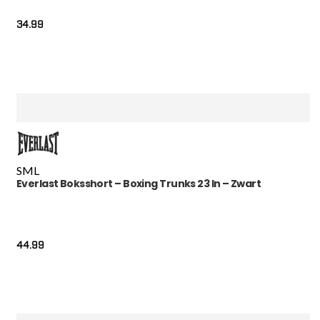
34.99
S
M
L
Everlast Boksshort – Boxing Trunks 23 In – Zwart
44.99