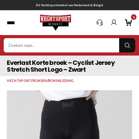
Ga
Gratis verzending vanaf € 75,-
naar
0
inhoud
VER
ZOE
Everlast Korte broek – Cyclist Jersey
Stretch Short Logo – Zwart
VECHTSPORT
/
BOKSEN
/
BOKSKLEDING