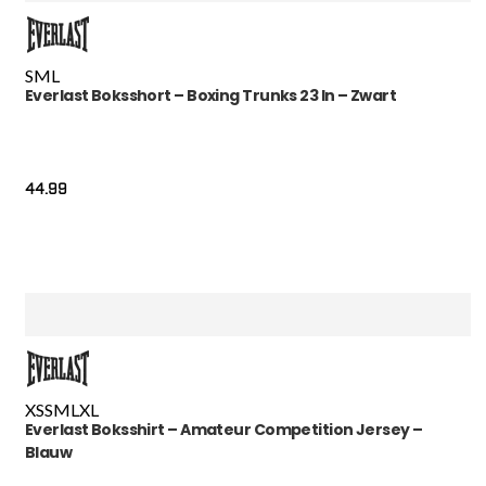
S
M
L
Everlast Boksshort – Boxing Trunks 23 In – Zwart
44.99
XS
S
M
L
XL
Everlast Boksshirt – Amateur Competition Jersey –
Blauw