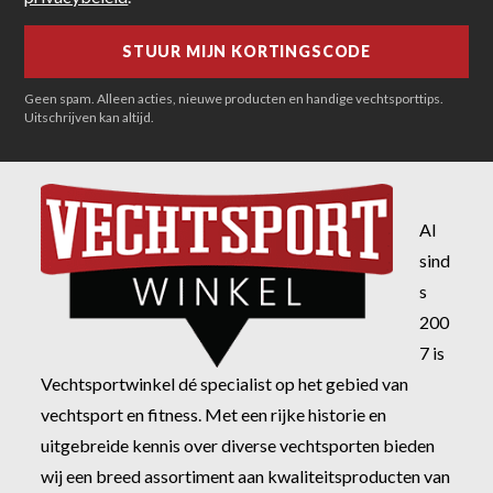
Geen spam. Alleen acties, nieuwe producten en handige vechtsporttips.
Uitschrijven kan altijd.
Al
sind
s
200
7 is
Vechtsportwinkel dé specialist op het gebied van
vechtsport en fitness. Met een rijke historie en
uitgebreide kennis over diverse vechtsporten bieden
wij een breed assortiment aan kwaliteitsproducten van