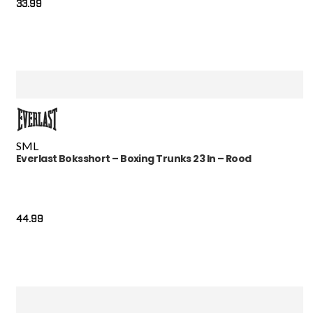
33.99
S
M
L
Everlast Boksshort – Boxing Trunks 23 In – Rood
44.99