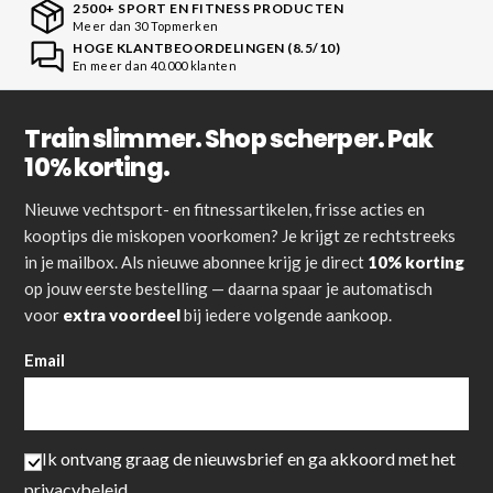
2500+ SPORT EN FITNESS PRODUCTEN
Meer dan 30 Topmerken
HOGE KLANTBEOORDELINGEN (8.5/10)
En meer dan 40.000 klanten
Train slimmer. Shop scherper. Pak
10% korting.
Nieuwe vechtsport- en fitnessartikelen, frisse acties en
kooptips die miskopen voorkomen? Je krijgt ze rechtstreeks
in je mailbox. Als nieuwe abonnee krijg je direct
10% korting
op jouw eerste bestelling — daarna spaar je automatisch
voor
extra voordeel
bij iedere volgende aankoop.
Email
Ik ontvang graag de nieuwsbrief en ga akkoord met het
privacybeleid
.