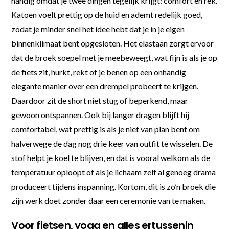
handig omdat je twee dingen tegelijk krijgt: comfort en rek.
Katoen voelt prettig op de huid en ademt redelijk goed,
zodat je minder snel het idee hebt dat je in je eigen
binnenklimaat bent opgesloten. Het elastaan zorgt ervoor
dat de broek soepel met je meebeweegt, wat fijn is als je op
de fiets zit, hurkt, rekt of je benen op een onhandig
elegante manier over een drempel probeert te krijgen.
Daardoor zit de short niet stug of beperkend, maar
gewoon ontspannen. Ook bij langer dragen blijft hij
comfortabel, wat prettig is als je niet van plan bent om
halverwege de dag nog drie keer van outfit te wisselen. De
stof helpt je koel te blijven, en dat is vooral welkom als de
temperatuur oploopt of als je lichaam zelf al genoeg drama
produceert tijdens inspanning. Kortom, dit is zo’n broek die
zijn werk doet zonder daar een ceremonie van te maken.
Voor fietsen, yoga en alles ertussenin