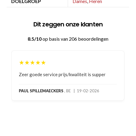
DOELGROEP
Dames
,
Heren
Dit zeggen onze klanten
8.5/10
op basis van 206 beoordelingen
★★★★★
Bestelling gedaan vanwege goede prijzen en
product! Telefonisch contact gehad en 1e deel
bestelling al ontvangen met gifts, waardoor je
oog merkt voor echte service. Nu nog wachten
op deel 2 en kickboksen maar!
MC MAASTRICHT
, NL | 11-02-2026