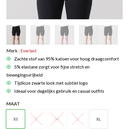
Merk :
Everlast
Zachte stof van 95% katoen voor hoog draagcomfort
5% elastane zorgt voor fijne stretch en
bewegingsvrijheid
Tijdloze zwarte look met subtiel logo
Ideaal voor dagelijks gebruik en casual outfits
MAAT
XS
S
M
L
XL
XS
S
M
L
XL