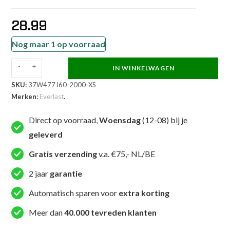
28.99
Nog maar 1 op voorraad
-
+
IN WINKELWAGEN
Everlast
SKU:
37W477J60-2000-XS
Korte
Merken:
Everlast
.
broek
-
Direct op voorraad,
Woensdag
(12-08) bij je
Cyclist
geleverd
Jersey
Stretch
Gratis verzending
v.a. €75,- NL/BE
Short
2 jaar
garantie
Logo
-
Automatisch sparen voor
extra korting
Zwart
Meer dan
40.000 tevreden klanten
aantal