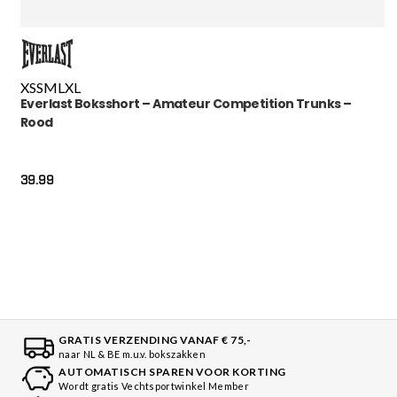
XS
S
M
L
XL
Everlast Boksshort – Amateur Competition Trunks –
Rood
39.99
GRATIS VERZENDING VANAF € 75,-
naar NL & BE m.u.v. bokszakken
AUTOMATISCH SPAREN VOOR KORTING
Wordt gratis Vechtsportwinkel Member