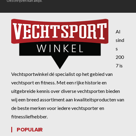
Uitschrijven kan altijd.
Al
sind
s
200
7 is
Vechtsportwinkel dé specialist op het gebied van
vechtsport en fitness. Met een rijke historie en
uitgebreide kennis over diverse vechtsporten bieden
wij een breed assortiment aan kwaliteitsproducten van
de beste merken voor iedere vechtsporter en
fitnessliefhebber.
POPULAIR