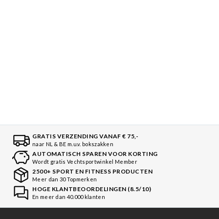
MC MAASTRICHT
, NL | 11-02-2026
GRATIS VERZENDING VANAF € 75,-
naar NL & BE m.u.v. bokszakken
AUTOMATISCH SPAREN VOOR KORTING
Wordt gratis Vechtsportwinkel Member
2500+ SPORT EN FITNESS PRODUCTEN
Meer dan 30 Topmerken
HOGE KLANTBEOORDELINGEN (8.5/10)
En meer dan 40.000 klanten