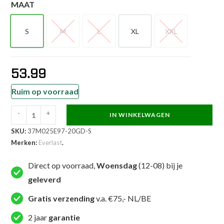
MAAT
S
M
L
XL
XXL
S
M
L
XL
XXL
53.99
Ruim op voorraad
-
+
IN WINKELWAGEN
Everlast
SKU:
37M025E97-20GD-S
MMA
Merken:
Everlast
.
short
-
Direct op voorraad,
Woensdag
(12-08) bij je
Metallic
geleverd
Goud
-
Gratis verzending
v.a. €75,- NL/BE
Goud
2 jaar
garantie
aantal