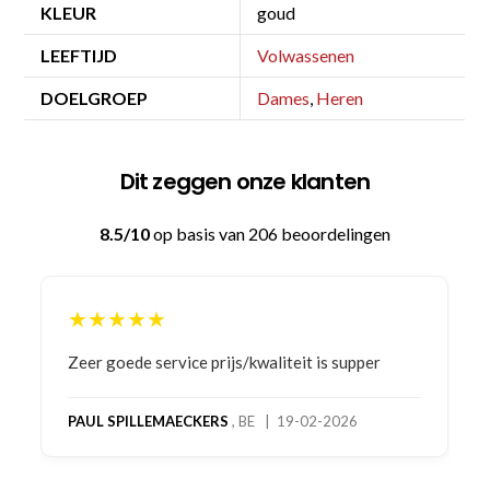
KLEUR
goud
LEEFTIJD
Volwassenen
DOELGROEP
Dames
,
Heren
Dit zeggen onze klanten
8.5/10
op basis van 206 beoordelingen
★★★★★
Bestelling gedaan vanwege goede prijzen en
product! Telefonisch contact gehad en 1e deel
bestelling al ontvangen met gifts, waardoor je
oog merkt voor echte service. Nu nog wachten
op deel 2 en kickboksen maar!