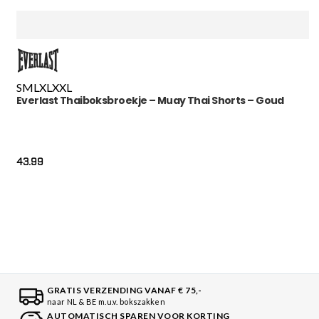
S
M
L
XL
XXL
Everlast Thaiboksbroekje – Muay Thai Shorts – Goud
43.99
GRATIS VERZENDING VANAF € 75,-
naar NL & BE m.u.v. bokszakken
AUTOMATISCH SPAREN VOOR KORTING