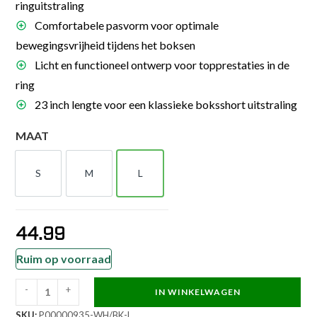
ringuitstraling
Comfortabele pasvorm voor optimale
bewegingsvrijheid tijdens het boksen
Licht en functioneel ontwerp voor topprestaties in de
ring
23 inch lengte voor een klassieke boksshort uitstraling
MAAT
S
M
L
S
M
L
44.99
Ruim op voorraad
-
+
IN WINKELWAGEN
Everlast
SKU:
P00000935-WH/BK-L