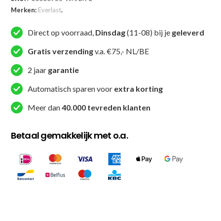
Boksshort
Merken:
Everlast
.
-
Boxing
Direct op voorraad,
Dinsdag
(11-08) bij je
geleverd
Trunks
23
Gratis verzending
v.a. €75,- NL/BE
In
2 jaar
garantie
-
Zwart
Automatisch sparen voor
extra korting
aantal
Meer dan
40.000 tevreden klanten
Betaal gemakkelijk met o.a.