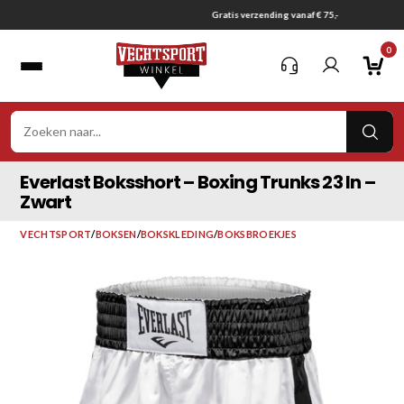
Ga
Gratis verzending vanaf € 75,-
naar
0
inhoud
VER
ZOE
Everlast Boksshort – Boxing Trunks 23 In –
Zwart
VECHTSPORT
/
BOKSEN
/
BOKSKLEDING
/
BOKSBROEKJES