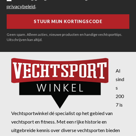
privacybeleid
.
Geen spam. Alleen acties, nieuwe producten en handige vechtsporttips.
Uitschrijven kan altijd.
Al
sind
s
200
7 is
Vechtsportwinkel dé specialist op het gebied van
vechtsport en fitness. Met een rijke historie en
uitgebreide kennis over diverse vechtsporten bieden