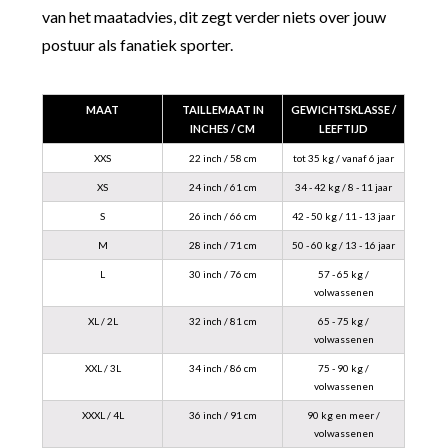
van het maatadvies, dit zegt verder niets over jouw
postuur als fanatiek sporter.
MAAT
TAILLEMAAT IN
GEWICHTSKLASSE /
INCHES / CM
LEEFTIJD
XXS
22 inch / 58 cm
tot 35 kg / vanaf 6 jaar
XS
24 inch / 61 cm
34 - 42 kg / 8 - 11 jaar
S
26 inch / 66 cm
42 - 50 kg / 11 - 13 jaar
M
28 inch / 71 cm
50 - 60 kg / 13 - 16 jaar
L
30 inch / 76 cm
57 - 65 kg /
volwassenen
XL / 2L
32 inch / 81 cm
65 - 75 kg /
volwassenen
XXL / 3L
34 inch / 86 cm
75 - 90 kg /
volwassenen
XXXL / 4L
36 inch / 91 cm
90 kg en meer /
volwassenen