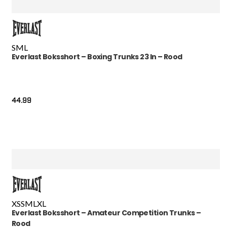
S
M
L
Everlast Boksshort – Boxing Trunks 23 In – Rood
44.99
XS
S
M
L
XL
Everlast Boksshort – Amateur Competition Trunks –
Rood