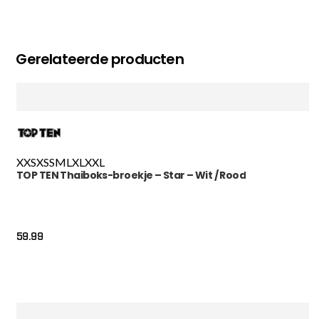
Gerelateerde producten
XXS
XS
S
M
L
XL
XXL
TOP TEN Thaiboks-broekje – Star – Wit / Rood
59.99