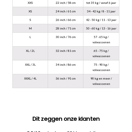
XXS
22 inch / 58 cm
tot 35 kg / vanaf 6 jaar
XS
24 inch / 61 cm
34 - 42 kg / 8 - 11 jaar
S
26 inch / 66 cm
42 - 50 kg / 11 - 13 jaar
M
28 inch / 71 cm
50 - 60 kg / 13 - 16 jaar
L
30 inch / 76 cm
57 - 65 kg /
volwassenen
XL / 2L
32 inch / 81 cm
65 - 75 kg /
volwassenen
XXL / 3L
34 inch / 86 cm
75 - 90 kg /
volwassenen
XXXL / 4L
36 inch / 91 cm
90 kg en meer /
volwassenen
Dit zeggen onze klanten