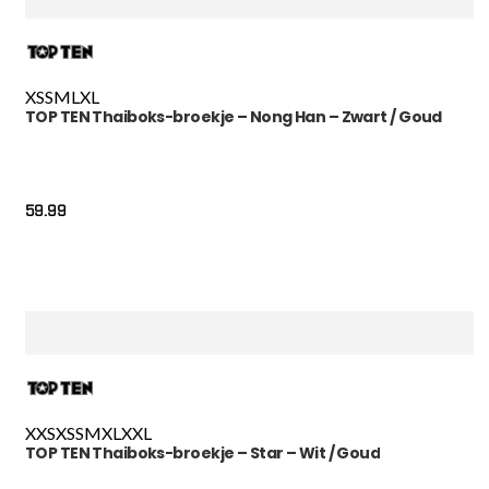
XS
S
M
L
XL
TOP TEN Thaiboks-broekje – Nong Han – Zwart / Goud
59.99
XXS
XS
S
M
XL
XXL
TOP TEN Thaiboks-broekje – Star – Wit / Goud