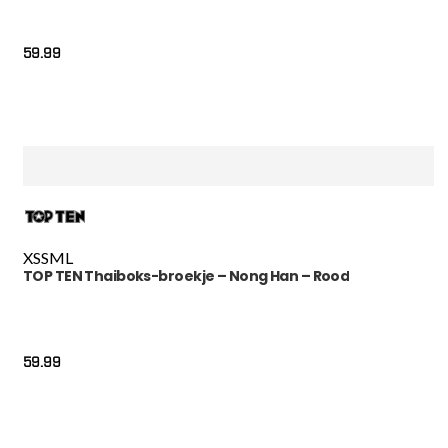
59.99
XS
S
M
L
TOP TEN Thaiboks-broekje – Nong Han – Rood
59.99