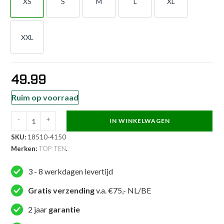
XS
S
M
L
XL
XS
S
M
L
XL
XXL
XXL
49.99
Ruim op voorraad
-
+
IN WINKELWAGEN
TOP
SKU:
18510-4150
TEN
Merken:
TOP TEN
.
Thaiboks-
broekje
3 - 8 werkdagen levertijd
-
Patchara
Gratis verzending
v.a. €75,- NL/BE
IFMA
2 jaar
garantie
-