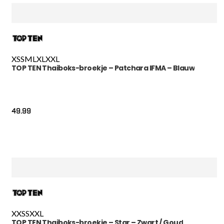
XS
S
M
L
XL
XXL
TOP TEN Thaiboks-broekje – Patchara IFMA – Blauw
49.99
XXS
S
XXL
TOP TEN Thaiboks-broekje – Star – Zwart / Goud