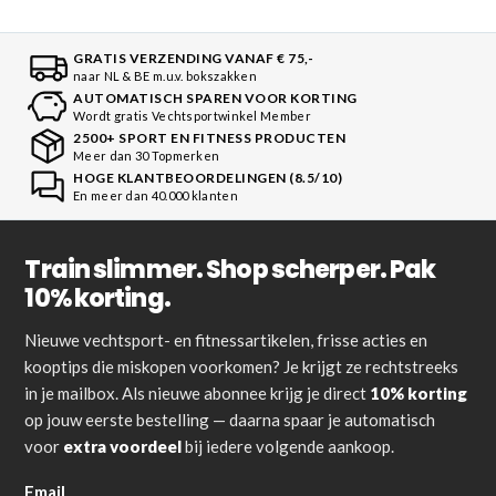
GRATIS VERZENDING VANAF € 75,-
naar NL & BE m.u.v. bokszakken
AUTOMATISCH SPAREN VOOR KORTING
Wordt gratis Vechtsportwinkel Member
2500+ SPORT EN FITNESS PRODUCTEN
Meer dan 30 Topmerken
HOGE KLANTBEOORDELINGEN (8.5/10)
En meer dan 40.000 klanten
Train slimmer. Shop scherper. Pak
10% korting.
Nieuwe vechtsport- en fitnessartikelen, frisse acties en
kooptips die miskopen voorkomen? Je krijgt ze rechtstreeks
in je mailbox. Als nieuwe abonnee krijg je direct
10% korting
op jouw eerste bestelling — daarna spaar je automatisch
voor
extra voordeel
bij iedere volgende aankoop.
Email