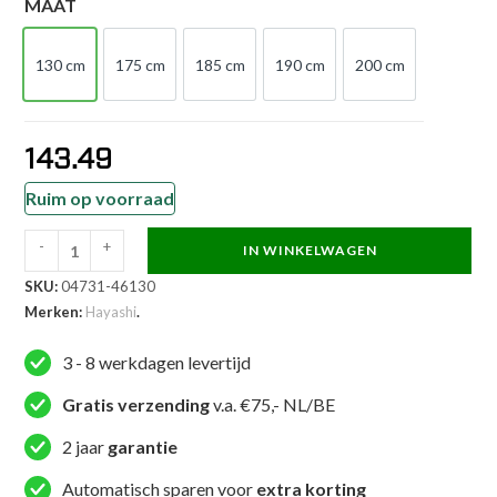
MAAT
130 cm
175 cm
185 cm
190 cm
200 cm
130 cm
175 cm
185 cm
190 cm
200 cm
143.49
Ruim op voorraad
-
+
IN WINKELWAGEN
Hayashi
SKU:
04731-46130
Karatepak
Merken:
Hayashi
.
-
Premium
3 - 8 werkdagen levertijd
Kumite
Competition
Gratis verzending
v.a. €75,- NL/BE
-
2 jaar
garantie
Wit
aantal
Automatisch sparen voor
extra korting