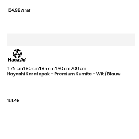
134.99
Vanaf
175 cm
180 cm
185 cm
190 cm
200 cm
Hayashi Karatepak – Premium Kumite – Wit / Blauw
101.49