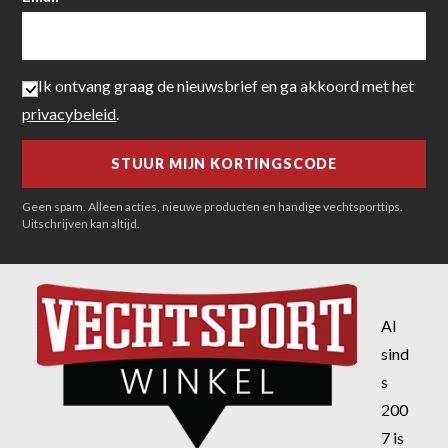
Ik ontvang graag de nieuwsbrief en ga akkoord met het
privacybeleid
.
Geen spam. Alleen acties, nieuwe producten en handige vechtsporttips.
Uitschrijven kan altijd.
Al
sind
s
200
7 is