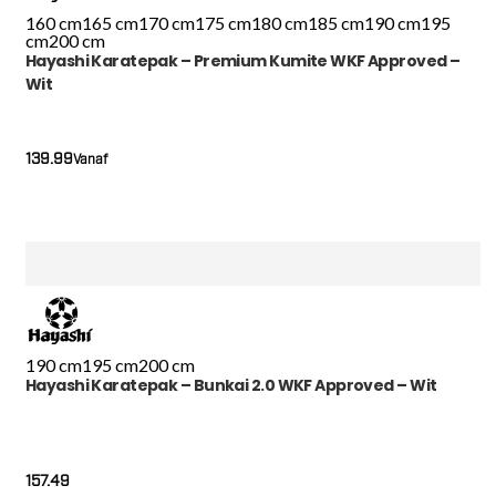
160 cm
165 cm
170 cm
175 cm
180 cm
185 cm
190 cm
195
cm
200 cm
Hayashi Karatepak – Premium Kumite WKF Approved –
Wit
139.99
Vanaf
190 cm
195 cm
200 cm
Hayashi Karatepak – Bunkai 2.0 WKF Approved – Wit
157.49