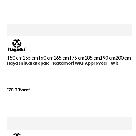
150 cm
155 cm
160 cm
165 cm
175 cm
185 cm
190 cm
200 cm
Hayashi Karatepak – Katamori WKF Approved – Wit
179.99
Vanaf