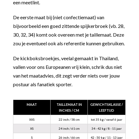
een meetlint.
De eerste maat bij (niet confectiemaat) van
bijvoorbeeld een goed zittende spijkerbroek (vb. 28,
30, 32, 34) komt ook overeen met je taillemaat. Deze
zou je eventueel ook als referentie kunnen gebruiken.
De kickboksbroekjes, veelal gemaakt in Thailand,
vallen voor ons Europeanen vrij klein, schrik dus niet
van het maatadvies, dit zegt verder niets over jouw
postuur als fanatiek sporter.
MAAT
TAILLEMAAT IN
GEWICHTSKLASSE /
INCHES / CM
LEEFTIJD
XXS
22 inch / 58 cm
tot 35 kg / vanaf 6 jaar
XS
24 inch / 61 cm
34 - 42 kg / 8 - 11 jaar
S
26 inch / 66 cm
42 - 50 kg / 11 - 13 jaar