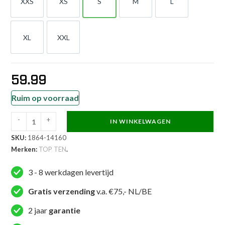
XXS
XS
S
M
L
XXS
XS
S
M
L
XL
XXL
XL
XXL
59.99
Ruim op voorraad
-
+
IN WINKELWAGEN
TOP
SKU:
1864-14160
TEN
Merken:
TOP TEN
.
Thaiboks-
broekje
3 - 8 werkdagen levertijd
-
Star
Gratis verzending
v.a. €75,- NL/BE
-
2 jaar
garantie
Wit