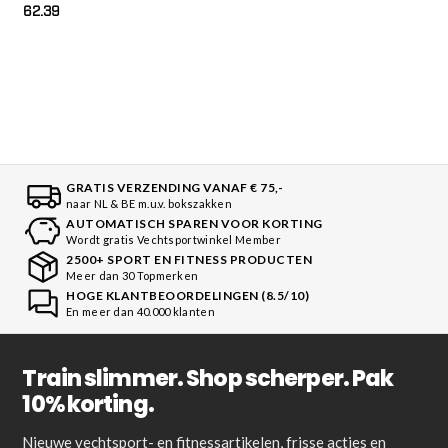
62.39
GRATIS VERZENDING VANAF € 75,-
naar NL & BE m.u.v. bokszakken
AUTOMATISCH SPAREN VOOR KORTING
Wordt gratis Vechtsportwinkel Member
2500+ SPORT EN FITNESS PRODUCTEN
Meer dan 30 Topmerken
HOGE KLANTBEOORDELINGEN (8.5/10)
En meer dan 40.000 klanten
Train slimmer. Shop scherper. Pak
10% korting.
Nieuwe vechtsport- en fitnessartikelen, frisse acties en