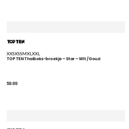
XXS
XS
S
M
XL
XXL
TOP TEN Thaiboks-broekje – Star – Wit / Goud
59.99