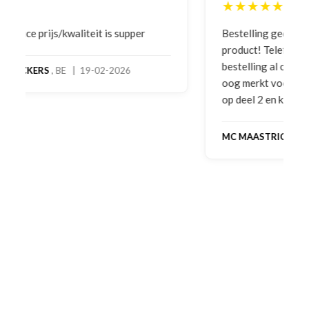
★★★★★
Bestelling gedaan vanwege goede prijzen en
product! Telefonisch contact gehad en 1e deel
bestelling al ontvangen met gifts, waardoor je
oog merkt voor echte service. Nu nog wachten
op deel 2 en kickboksen maar!
MC MAASTRICHT
, NL | 11-02-2026