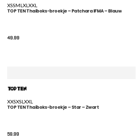
XS
S
M
L
XL
XXL
TOP TEN Thaiboks-broekje – Patchara IFMA – Blauw
49.99
XXS
XS
L
XXL
TOP TEN Thaiboks-broekje – Star – Zwart
59.99