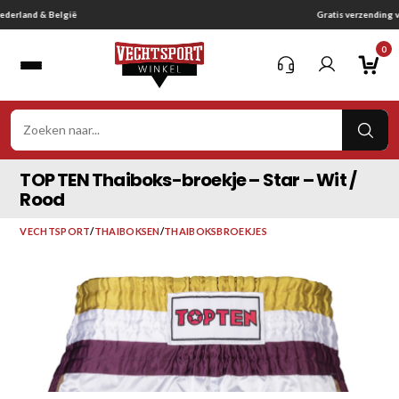
Ga
Gratis verzending vanaf € 75,-
naar
0
inhoud
VER
ZOE
TOP TEN Thaiboks-broekje – Star – Wit /
Rood
VECHTSPORT
/
THAIBOKSEN
/
THAIBOKSBROEKJES