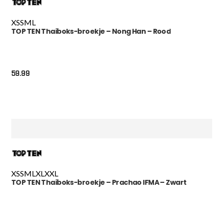
XS
S
M
L
TOP TEN Thaiboks-broekje – Nong Han – Rood
59.99
XS
S
M
L
XL
XXL
TOP TEN Thaiboks-broekje – Prachao IFMA – Zwart