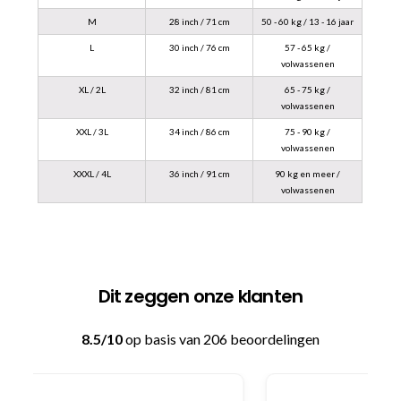
M
28 inch / 71 cm
50 - 60 kg / 13 - 16 jaar
L
30 inch / 76 cm
57 - 65 kg /
volwassenen
XL / 2L
32 inch / 81 cm
65 - 75 kg /
volwassenen
XXL / 3L
34 inch / 86 cm
75 - 90 kg /
volwassenen
XXXL / 4L
36 inch / 91 cm
90 kg en meer /
volwassenen
Dit zeggen onze klanten
8.5/10
op basis van 206 beoordelingen