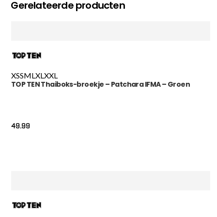
Gerelateerde producten
XS
S
M
L
XL
XXL
TOP TEN Thaiboks-broekje – Patchara IFMA – Groen
49.99