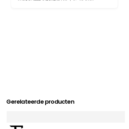
oog merkt voor echte service. Nu nog wachten
op deel 2 en kickboksen maar!
MC MAASTRICHT
, NL | 11-02-2026
Gerelateerde producten