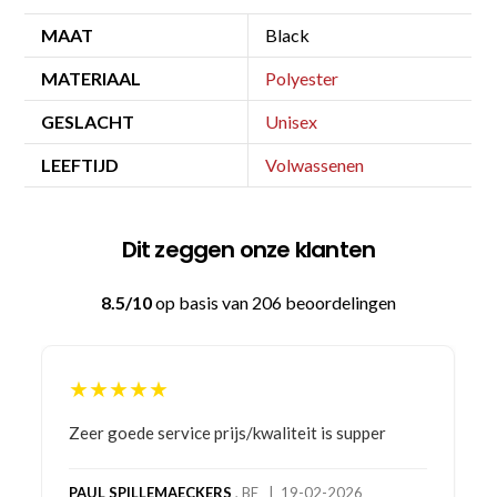
MAAT
Black
MATERIAAL
Polyester
GESLACHT
Unisex
LEEFTIJD
Volwassenen
Dit zeggen onze klanten
8.5/10
op basis van 206 beoordelingen
★★★★★
Bestelling gedaan vanwege goede prijzen en
product! Telefonisch contact gehad en 1e deel
bestelling al ontvangen met gifts, waardoor je