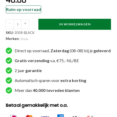
40.00
Ruim op voorraad
Joya
-
+
IN WINKELWAGEN
Standard
SKU:
3058-BLACK
Sporttas
Merken:
Joya
.
60x33x33
cm
Direct op voorraad,
Zaterdag
(08-08) bij je
geleverd
aantal
Gratis verzending
v.a. €75,- NL/BE
2 jaar
garantie
Automatisch sparen voor
extra korting
Meer dan
40.000 tevreden klanten
Betaal gemakkelijk met o.a.