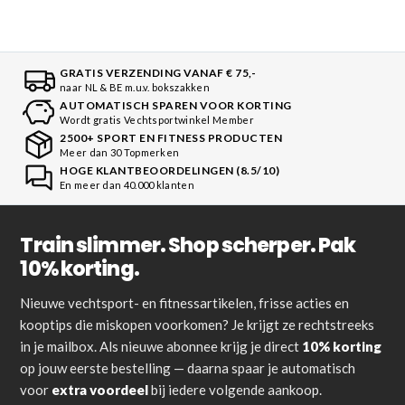
GRATIS VERZENDING VANAF € 75,-
naar NL & BE m.u.v. bokszakken
AUTOMATISCH SPAREN VOOR KORTING
Wordt gratis Vechtsportwinkel Member
2500+ SPORT EN FITNESS PRODUCTEN
Meer dan 30 Topmerken
HOGE KLANTBEOORDELINGEN (8.5/10)
En meer dan 40.000 klanten
Train slimmer. Shop scherper. Pak
10% korting.
Nieuwe vechtsport- en fitnessartikelen, frisse acties en
kooptips die miskopen voorkomen? Je krijgt ze rechtstreeks
in je mailbox. Als nieuwe abonnee krijg je direct
10% korting
op jouw eerste bestelling — daarna spaar je automatisch
voor
extra voordeel
bij iedere volgende aankoop.