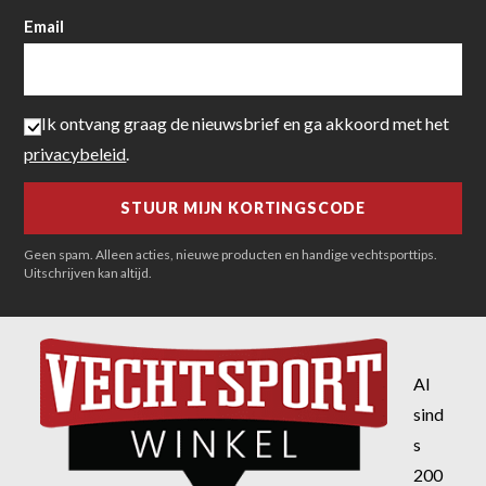
Email
Ik ontvang graag de nieuwsbrief en ga akkoord met het
privacybeleid
.
Geen spam. Alleen acties, nieuwe producten en handige vechtsporttips.
Uitschrijven kan altijd.
Al
sind
s
200