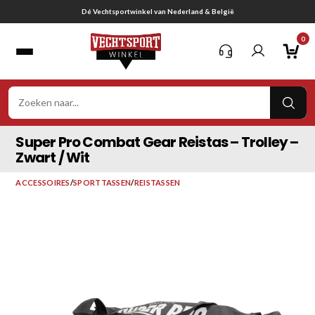
Ga
echtsportwinkel van Nederland & België
naar
0
inhoud
VER
ZOE
Super Pro Combat Gear Reistas – Trolley –
Zwart / Wit
ACCESSOIRES
/
SPORTTASSEN
/
REISTASSEN