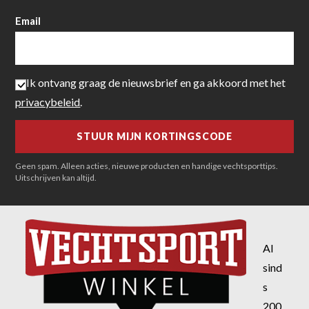
Email
Ik ontvang graag de nieuwsbrief en ga akkoord met het
privacybeleid
.
Geen spam. Alleen acties, nieuwe producten en handige vechtsporttips.
Uitschrijven kan altijd.
Al
sind
s
200