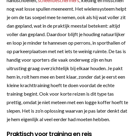
handschoenen,
scheenbeschermers
, kleding en misschien
nog wat losse spullen meeneemt. Het wielensysteem helpt
je om de tas soepel mee te nemen, ook als hij wat voller zit
dan gepland, wat in de praktijk meestal betekent: altijd
voller dan gepland. Daardoor blijft je houding natuurlijker
en loop je minder te hannesen op perrons, in sporthallen of
op parkeerplaatsen met net iets te weinig ruimte. De tas is
handig voor sporters die vaak onderweg zijn en hun
uitrusting graag overzichtelijk bij elkaar houden. Je pakt
hem in, rolt hem mee en bent klaar, zonder dat je eerst een
kleine krachttraining hoeft te doen voordat de echte
training begint. Ook voor korte reizen is dit type tas
prettig, omdat je niet meteen met een logge koffer hoeft te
slepen. Het is zo’n oplossing waarvan je pas later denkt dat
je hem eigenlijk al veel eerder had moeten hebben.
Praktisch voor training en reis