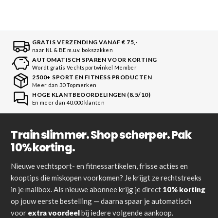
GRATIS VERZENDING VANAF € 75,-
naar NL & BE m.u.v. bokszakken
AUTOMATISCH SPAREN VOOR KORTING
Wordt gratis Vechtsportwinkel Member
2500+ SPORT EN FITNESS PRODUCTEN
Meer dan 30 Topmerken
HOGE KLANTBEOORDELINGEN (8.5/10)
En meer dan 40.000 klanten
Train slimmer. Shop scherper. Pak
10% korting.
Nieuwe vechtsport- en fitnessartikelen, frisse acties en
kooptips die miskopen voorkomen? Je krijgt ze rechtstreeks
in je mailbox. Als nieuwe abonnee krijg je direct
10% korting
op jouw eerste bestelling — daarna spaar je automatisch
voor
extra voordeel
bij iedere volgende aankoop.