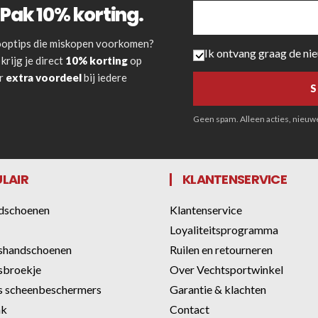
Pak 10% korting.
 kooptips die miskopen voorkomen?
Ik ontvang graag de ni
krijg je direct
10% korting
op
or
extra voordeel
bij iedere
Geen spam. Alleen acties, nieuwe 
LAIR
KLANTENSERVICE
dschoenen
Klantenservice
Loyaliteitsprogramma
shandschoenen
Ruilen en retourneren
sbroekje
Over Vechtsportwinkel
 scheenbeschermers
Garantie & klachten
ak
Contact