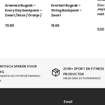
Blac
Arawaza Rugzak –
Everlast Rugzak –
Joya
Every Day backpack –
String Backpack –
met
Zwart / Roze / Oranje /
Zwart
Blauw (RASBBPEB)
79.99
18.99
5.00
ATISCH SPAREN VOOR
2500+ SPORT EN FITNESS
NG
PRODUCTEN
GRATIS VECHTSPORTWINKEL
MEER DAN 30 TOPMERKEN
R
Email