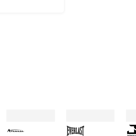
geretour
stond ne
een goed
een extr
handscho
dagen st
rekening
MADO
, 