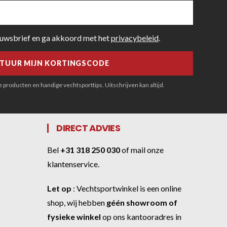
euwsbrief en ga akkoord met het
privacybeleid
.
producten en handige vechtsporttips. Uitschrijven kan altijd.
DIRECT ADVIES
Bel
+31 318 250 030
of
mail onze
klantenservice
.
Let op
:
Vechtsportwinkel
is een online
shop, wij hebben
géén showroom of
fysieke winkel
op ons kantooradres in