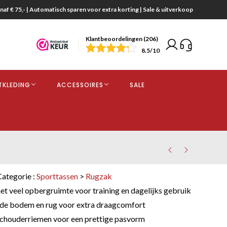
naf € 75,- | Automatisch sparen voor extra korting | Sale & uitverkoop
Klantbeoordelingen (206)
end
8.5
/10
opdracht
TKLEDING
ACCESSOIRES
SALE
kjes
Categorie :
Sporttassen
>
Rugzak
t veel opbergruimte voor training en dagelijks gebruik
de bodem en rug voor extra draagcomfort
chouderriemen voor een prettige pasvorm