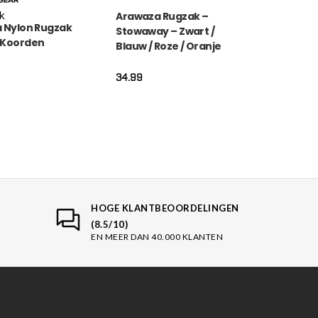
k
Arawaza Rugzak –
 Nylon Rugzak
Stowaway – Zwart /
 Koorden
Blauw / Roze / Oranje
(RASBBPSB)
34.99
HOGE KLANTBEOORDELINGEN
(8.5/10)
EN MEER DAN 40.000 KLANTEN