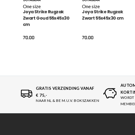
One size
One size
Joya Strike Rugzak
Joya Strike Rugzak
Zwart Goud 55x45x30
Zwart 55x45x30 cm
cm
70.00
70.00
AUTOM
GRATIS VERZENDING VANAF
KORTI
€ 75,-
WORDT 
NAAR NL & BE M.U.V. BOKSZAKKEN
MEMBE