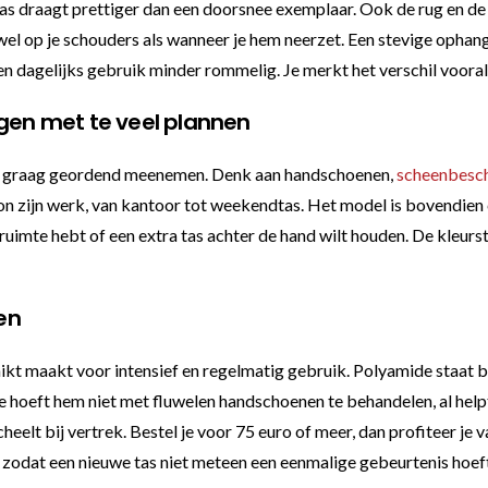
draagt prettiger dan een doorsnee exemplaar. Ook de rug en de on
zowel op je schouders als wanneer je hem neerzet. Een stevige opha
ken dagelijks gebruik minder rommelig. Je merkt het verschil vooral
agen met te veel plannen
len graag geordend meenemen. Denk aan handschoenen,
scheenbesc
on zijn werk, van kantoor tot weekendtas. Het model is bovendien
truimte hebt of een extra tas achter de hand wilt houden. De kleurs
ven
ikt maakt voor intensief en regelmatig gebruik. Polyamide staat b
e hoeft hem niet met fluwelen handschoenen te behandelen, al helpt
cheelt bij vertrek. Bestel je voor 75 euro of meer, dan profiteer je
zodat een nieuwe tas niet meteen een eenmalige gebeurtenis hoeft