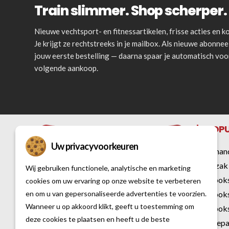
Train slimmer. Shop scherper. 
Nieuwe vechtsport- en fitnessartikelen, frisse acties en
Je krijgt ze rechtstreeks in je mailbox. Als nieuwe abonnee 
jouw eerste bestelling — daarna spaar je automatisch vo
volgende aankoop.
POPU
Uw privacyvoorkeuren
Bokshan
Bokszak
Wij gebruiken functionele, analytische en marketing
Kickbok
cookies om uw ervaring op onze website te verbeteren
Kickbok
en om u van gepersonaliseerde advertenties te voorzien.
Al sinds 2007 is Vechtsportwinkel dé
Wanneer u op akkoord klikt, geeft u toestemming om
Kickboks
specialist op het gebied van vechtsport
deze cookies te plaatsen en heeft u de beste
Karatep