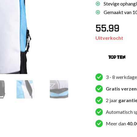
Stevige ophang
es
Gemaakt van 10
schoenen
55.99
gsartikelen
Uitverkocht
ingsmateriaal
pen
n trapkussens
3 - 8 werkdage
sens en pads
Gratis verze
2 jaar
garanti
Automatisch s
Meer dan
40.0