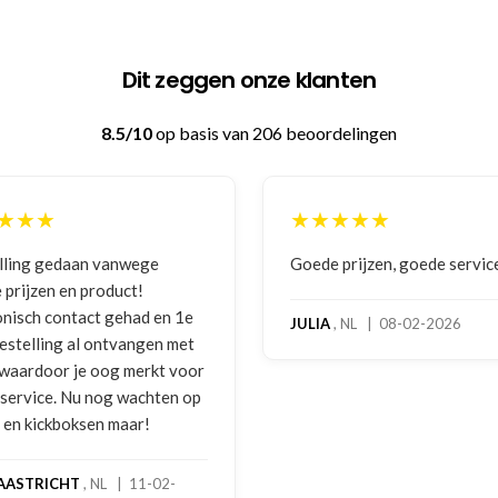
Dit zeggen onze klanten
8.5/10
op basis van 206 beoordelingen
★★★★★
★★★
Goede prijzen, goede service
Zeer bet
benaderi
e
hoog ser
JULIA
, NL | 08-02-2026
t
bokshan
or
gebruiks
op
melding 
foto's. 
gebeld d
handscho