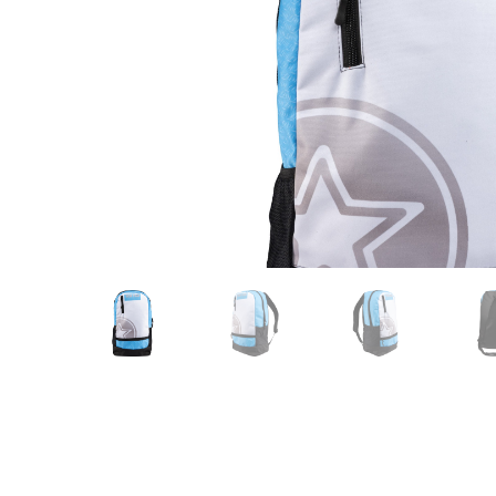
Karate
Voor dam
Zakhand
Taekwondo
Trainin
Brazilian Jiu jitsu
Bokszak
Bevestig
Krav Maga
bokszak
Bokspop
Stoot- e
Stootkus