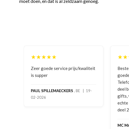
moet doen, en dat is al zeldzaam genoeg.
★★
★★★★★
 service prijs/kwaliteit
Bestelling gedaan vanwege
goede prijzen en product!
Telefonisch contact gehad en 1
deel bestelling al ontvangen me
LLEMAECKERS
, BE | 19-
gifts, waardoor je oog merkt vo
echte service. Nu nog wachten 
deel 2 en kickboksen maar!
MC MAASTRICHT
, NL | 11-02-