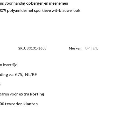
lus voor handig opbergen en meenemen
0% polyamide met sportieve wit-blauwe look
SKU:
80131-1605
Merken:
TOP TEN
.
n levertijd
nding
v.a. €75,- NL/BE
e
paren voor
extra korting
00 tevreden klanten