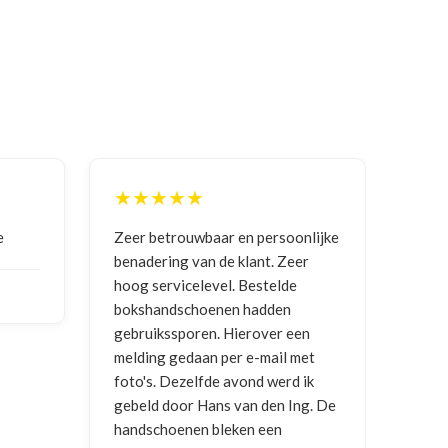
★★
★★★★★
rouwbaar en persoonlijke
Goede communicatie, artikel g
ng van de klant. Zeer
ontvangen
vicelevel. Bestelde
dschoenen hadden
NICO VERMUNICHT
, BE | 29-01
sporen. Hierover een
2026
gedaan per e-mail met
Dezelfde avond werd ik
oor Hans van den Ing. De
enen bleken een