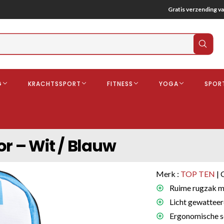
Gratis verzending va
Verz
zoek
G
KRACHTSSPORT
FITNESS
YOGA
SPOR
ndschoenen
Boksbeschermers
Boksbroe
Bandages
r – Wit / Blauw
Gebitsbescherming
dschoenen
Merk :
TOP TEN
| 
o
Ruime rugzak me
Licht gewatteer
deren
Ergonomische s