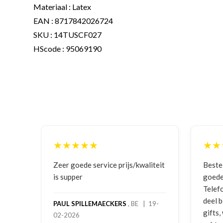
Materiaal : Latex
EAN : 8717842026724
SKU : 14TUSCF027
HScode : 95069190
★★★★★
/kwaliteit
Bestelling gedaan vanwege
G
goede prijzen en product!
Telefonisch contact gehad en 1e
J
deel bestelling al ontvangen met
BE | 19-
gifts, waardoor je oog merkt voor