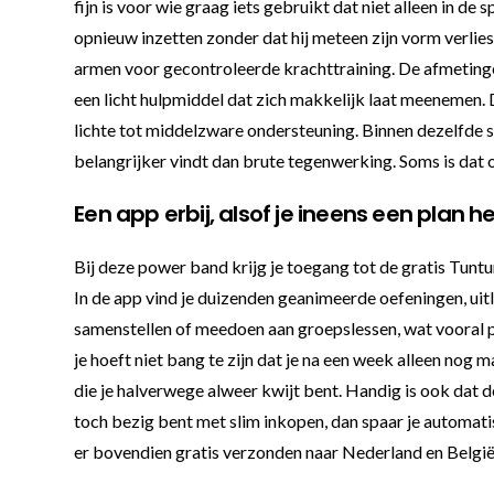
fijn is voor wie graag iets gebruikt dat niet alleen in d
opnieuw inzetten zonder dat hij meteen zijn vorm verlie
armen voor gecontroleerde krachttraining. De afmetinge
een licht hulpmiddel dat zich makkelijk laat meenemen. 
lichte tot middelzware ondersteuning. Binnen dezelfde se
belangrijker vindt dan brute tegenwerking. Soms is dat 
Een app erbij, alsof je ineens een plan h
Bij deze power band krijg je toegang tot de gratis Tuntur
In de app vind je duizenden geanimeerde oefeningen, uitle
samenstellen of meedoen aan groepslessen, wat vooral pr
je hoeft niet bang te zijn dat je na een week alleen nog
die je halverwege alweer kwijt bent. Handig is ook dat de
toch bezig bent met slim inkopen, dan spaar je automatis
er bovendien gratis verzonden naar Nederland en België, 