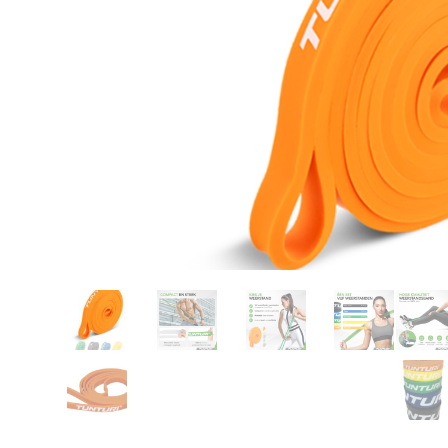
Karate
Voor dam
Zakhand
Taekwondo
Trainin
Brazilian Jiu jitsu
Bokszak
Bevestig
Krav Maga
bokszak
Bokspop
Stoot- e
Stootkus