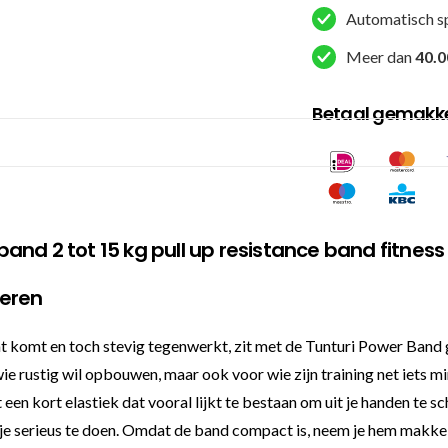
Automatisch s
kg
-
Meer dan
40.0
Oranje
aantal
Betaal gemakkel
nd 2 tot 15 kg pull up resistance band fitness 
ieren
laat komt en toch stevig tegenwerkt, zit met de Tunturi Power Ban
e rustig wil opbouwen, maar ook voor wie zijn training net iets mi
n kort elastiek dat vooral lijkt te bestaan om uit je handen te sch
serieus te doen. Omdat de band compact is, neem je hem makkelijk 