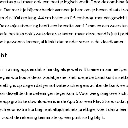
e sporttas past maar ook een beetje logisch voelt. Door de combinat
st. Dat merk je bijvoorbeeld wanneer je hem om je benen plaatst vo
n zijn 104 cm lang, 4,4 cm breed en 0,5 cm hoog, met een gewicht 
De oranje uitvoering heeft een breedte van 13 mm en een weerstand
rie bestaan ook zwaardere varianten, maar deze band is juist prett
ook gewoon slimmer, al klinkt dat minder stoer in de kleedkamer.
ebt
i Training app, en dat is handig als je wel wilt trainen maar niet p
g en workoutvideo’s, zodat je snel ziet hoe je de band kunt inzette
ettig is op dagen dat je motivatie zich ergens achter de bank ver
 maar dezelfde drie oefeningen tegenkomt. Voor wie graag overzicht
 app gratis te downloaden is in de App Store en Play Store, zodat je
ch voor extra korting, wat altijd net iets prettiger voelt dan alle
zodat de rekening tenminste op één punt rustig blijft.