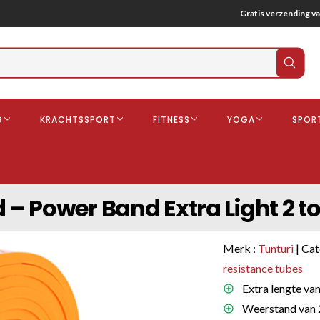
Gratis verzending va
Verz
zoek
G
KRACHTSSPORT
FITNESS
YOGA
SPOR
ndschoenen
Boksbeschermers
Boksbroe
Bandages
 Power Band Extra Light 2 tot
Gebitsbescherming
dschoenen
Merk :
Tunturi
| Cat
o
resistance tubes
Extra lengte van
deren
Weerstand van 2