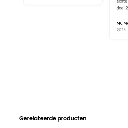
echte service. Nu nog wachten op
deel 2 en kickboksen maar!
MC MAASTRICHT
, NL | 11-02-
2026
Gerelateerde producten