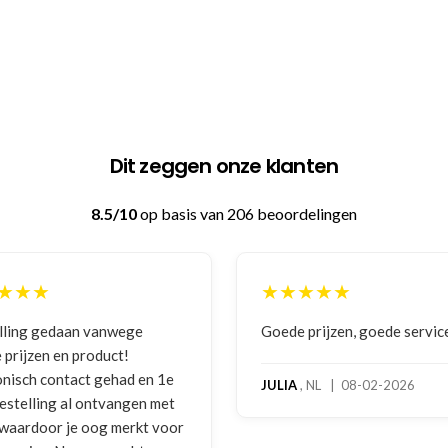
Dit zeggen onze klanten
8.5/10
op basis van 206 beoordelingen
★★★★★
★★★★★
oede prijzen, goede service
Zeer betrouwbaar en p
benadering van de klan
hoog servicelevel. Bes
ULIA
, NL | 08-02-2026
bokshandschoenen had
gebruikssporen. Hierov