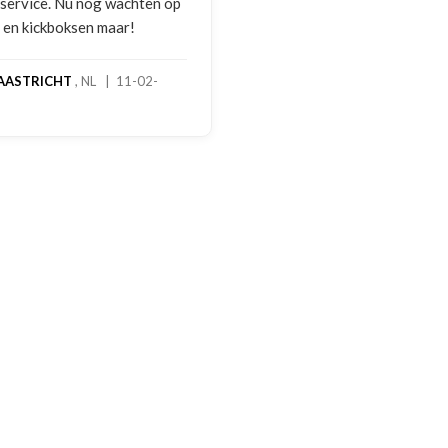
melding gedaan per e-m
foto's. Dezelfde avond 
gebeld door Hans van d
handschoenen bleken e
geretourneerd product,
stond nergens vermeld.
een goede oplossing g
een extra korting voor
handschoenen. En binn
dagen stond het bedrag
rekening. Echt top!
MADO
, NL | 30-01-202