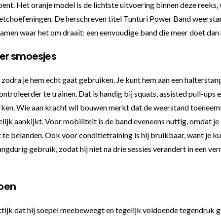
ent. Het oranje model is de lichtste uitvoering binnen deze reeks, w
retchoefeningen. De herschreven titel Tunturi Power Band weerstan
 samen waar het om draait: een eenvoudige band die meer doet dan hi
der smoesjes
 zodra je hem echt gaat gebruiken. Je kunt hem aan een halterstan
roleerder te trainen. Dat is handig bij squats, assisted pull-ups 
en. Wie aan kracht wil bouwen merkt dat de weerstand toeneemt n
delijk aankijkt. Voor mobiliteit is de band eveneens nuttig, omdat 
e belanden. Ook voor conditietraining is hij bruikbaar, want je kun
angdurig gebruik, zodat hij niet na drie sessies verandert in een ver
doen
tijk dat hij soepel meebeweegt en tegelijk voldoende tegendruk gee