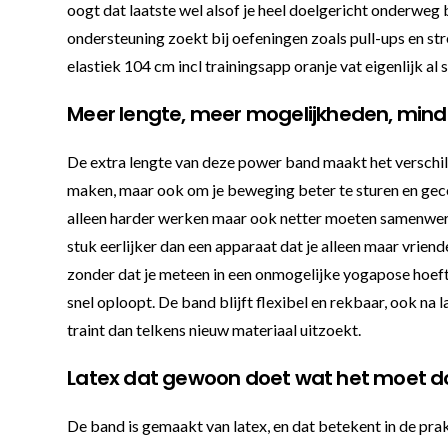
oogt dat laatste wel alsof je heel doelgericht onderweg b
ondersteuning zoekt bij oefeningen zoals pull-ups en st
elastiek 104 cm incl trainingsapp oranje vat eigenlijk al
Meer lengte, meer mogelijkheden, min
De extra lengte van deze power band maakt het verschil
maken, maar ook om je beweging beter te sturen en gecont
alleen harder werken maar ook netter moeten samenwerk
stuk eerlijker dan een apparaat dat je alleen maar vrien
zonder dat je meteen in een onmogelijke yogapose hoeft t
snel oploopt. De band blijft flexibel en rekbaar, ook na l
traint dan telkens nieuw materiaal uitzoekt.
Latex dat gewoon doet wat het moet 
De band is gemaakt van latex, en dat betekent in de prak