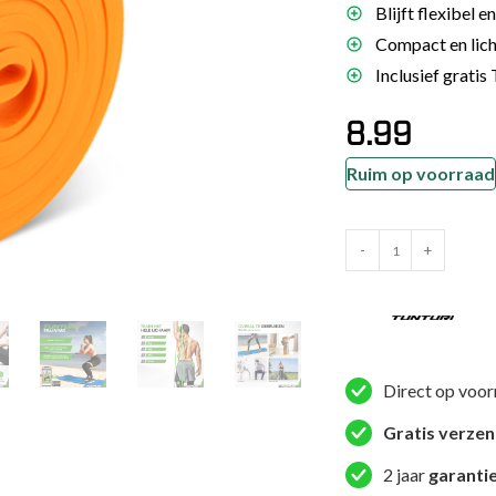
Blijft flexibel e
es
Compact en licht
schoenen
Inclusief gratis
gsartikelen
8.99
ingsmateriaal
Ruim op voorraad
pen
Tunturi
n trapkussens
-
+
Weerstandsband
sens en pads
-
Power
Band
Extra
Direct op voor
Light
Gratis verze
2
tot
2 jaar
garanti
15