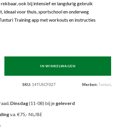
n rekbaar, ook bij intensief en langdurig gebruik
, ideaal voor thuis, sportschool en onderweg
 Tunturi Training app met workouts en instructies
IN WINKELWAGEN
SKU:
14TUSCF027
Merken:
Tunturi
.
raad,
Dinsdag
(11-08) bij je
geleverd
nding
v.a. €75,- NL/BE
e