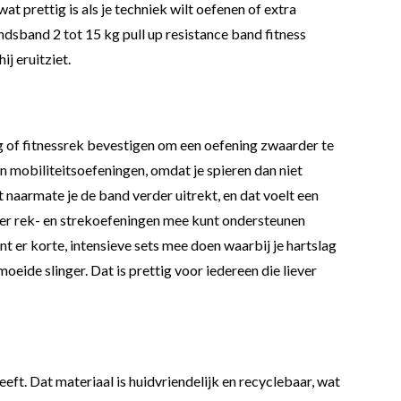
at prettig is als je techniek wilt oefenen of extra
dsband 2 tot 15 kg pull up resistance band fitness
j eruitziet.
g of fitnessrek bevestigen om een oefening zwaarder te
en mobiliteitsoefeningen, omdat je spieren dan niet
aarmate je de band verder uitrekt, en dat voelt een
je er rek- en strekoefeningen mee kunt ondersteunen
t er korte, intensieve sets mee doen waarbij je hartslag
moeide slinger. Dat is prettig voor iedereen die liever
ft. Dat materiaal is huidvriendelijk en recyclebaar, wat