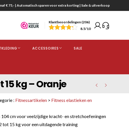
naf € 75,- | Automatisch sparen voor extra korting | Sale & uitverkoop
Klantbeoordelingen (206)
end
8.5
/10
opdracht
TKLEDING
ACCESSOIRES
SALE
kjes
 15 kg – Oranje
egorie :
Fitnessartikelen
>
Fitness elastieken en
 104 cm voor veelzijdige kracht- en stretchoefeningen
 tot 15 kg voor een uitdagende training