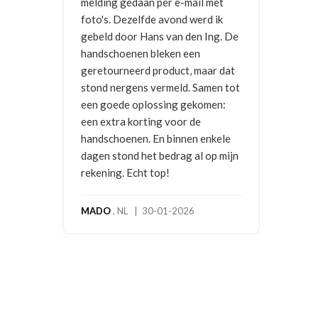
ail met
werd ik
en Ing. De
en
 maar dat
 Samen tot
ekomen:
 de
en enkele
 al op mijn
6