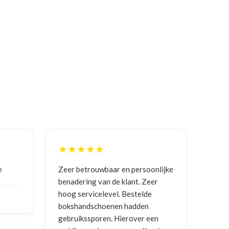
★★★★★
ersoonlijke
Goede communicatie, artikel goed
t. Zeer
ontvangen
telde
den
NICO VERMUNICHT
, BE | 29-01-
er een
2026