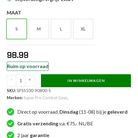
MAAT
S
M
L
XL
S
M
L
XL
98.99
Ruim op voorraad
-
+
IN WINKELWAGEN
Super
SKU:
SPSS100-90800-S
Pro
Merken:
Super Pro Combat Gear
.
Combat
Gear
Direct op voorraad,
Dinsdag
(11-08) bij je
geleverd
Zweetpak
-
Gratis verzending
v.a. €75,- NL/BE
Sweat
2 jaar
garantie
Suit