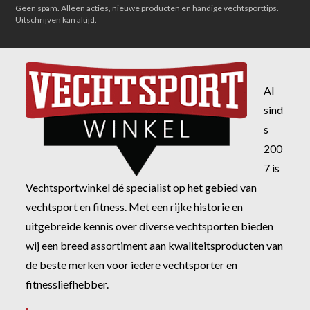
Geen spam. Alleen acties, nieuwe producten en handige vechtsporttips.
Uitschrijven kan altijd.
Al
sind
s
200
7 is
Vechtsportwinkel dé specialist op het gebied van
vechtsport en fitness. Met een rijke historie en
uitgebreide kennis over diverse vechtsporten bieden
wij een breed assortiment aan kwaliteitsproducten van
de beste merken voor iedere vechtsporter en
fitnessliefhebber.