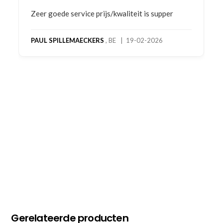
Bestelling gedaan vanwege goede prijzen en
product! Telefonisch contact gehad en 1e deel
bestelling al ontvangen met gifts, waardoor je
oog merkt voor echte service. Nu nog wachten
op deel 2 en kickboksen maar!
MC MAASTRICHT
, NL | 11-02-2026
Gerelateerde producten