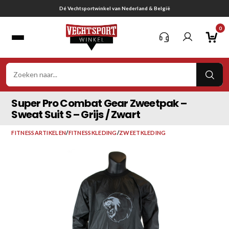
Ga
Gratis verzending vanaf € 75,-
naar
0
inhoud
VER
ZOE
Super Pro Combat Gear Zweetpak –
Sweat Suit S – Grijs / Zwart
FITNESSARTIKELEN
/
FITNESSKLEDING
/
ZWEETKLEDING