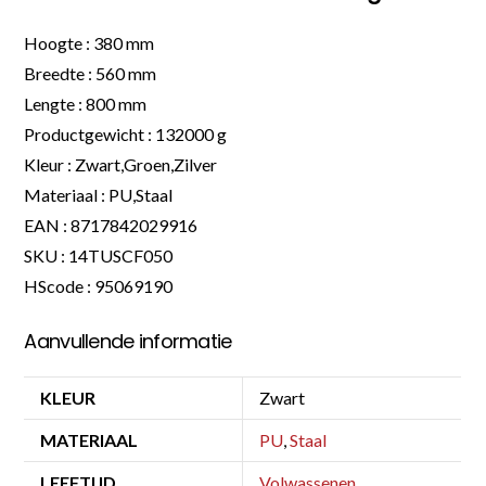
Hoogte : 380 mm
Breedte : 560 mm
Lengte : 800 mm
Productgewicht : 132000 g
Kleur : Zwart,Groen,Zilver
Materiaal : PU,Staal
EAN : 8717842029916
SKU : 14TUSCF050
HScode : 95069190
Aanvullende informatie
KLEUR
Zwart
MATERIAAL
PU
,
Staal
LEEFTIJD
Volwassenen