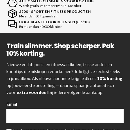
AUTOMATISCH SPAREN VOOR KORTING
Wordt gratis Vechtsportwinkel Member
2500+ SPORT EN FITNESS PRODUCTEN
Meer dan 30 Topmerken
HOGE KLANTBEOORDELINGEN (8.5/10)
En meer dan 40.000 klanten
Train slimmer. Shop scherper. Pak
10% korting.
Nieuwe vechtsport- en fitnessartikelen, frisse acties en
kooptips die miskopen voorkomen? Je krijgt ze rechtstreeks
in je mailbox. Als nieuwe abonnee krijg je direct
10% korting
op jouw eerste bestelling — daarna spaar je automatisch
voor
extra voordeel
bij iedere volgende aankoop.
Email