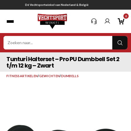
Ga
Gratis verzending vanaf € 75,-
naar
0
inhoud
VER
ZOE
Tunturi Halterset – Pro PU Dumbbell Set 2
t/m 12 kg – Zwart
FITNESSARTIKELEN
/
GEWICHTEN
/
DUMBELLS