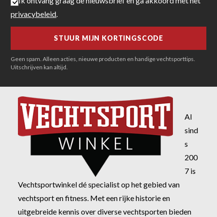
Ik ontvang graag de nieuwsbrief en ga akkoord met het
privacybeleid
.
Geen spam. Alleen acties, nieuwe producten en handige vechtsporttips.
Uitschrijven kan altijd.
Al
sind
s
200
7 is
Vechtsportwinkel dé specialist op het gebied van
vechtsport en fitness. Met een rijke historie en
uitgebreide kennis over diverse vechtsporten bieden