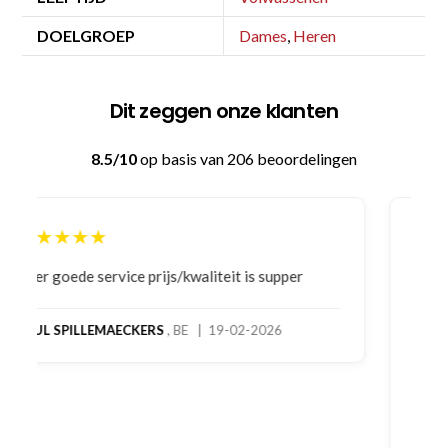
DOELGROEP
Dames
,
Heren
Dit zeggen onze klanten
8.5/10
op basis van 206 beoordelingen
★★★★★
Bestelling gedaan vanwege goede prijzen en
product! Telefonisch contact gehad en 1e deel
bestelling al ontvangen met gifts, waardoor je
oog merkt voor echte service. Nu nog wachten
op deel 2 en kickboksen maar!
MC MAASTRICHT
, NL | 11-02-2026