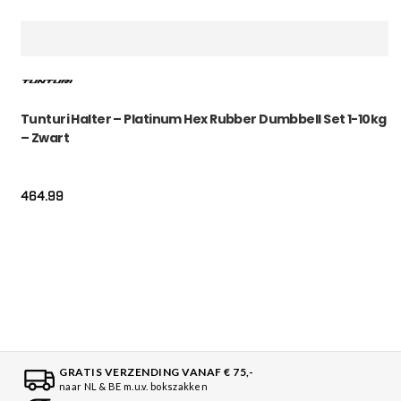
Tunturi Halter – Platinum Hex Rubber Dumbbell Set 1-10kg
– Zwart
464.99
GRATIS VERZENDING VANAF € 75,-
naar NL & BE m.u.v. bokszakken