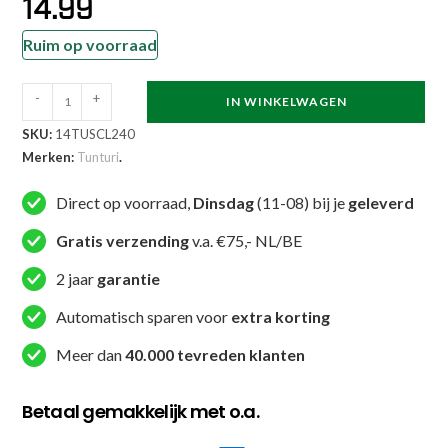
14.99
Ruim op voorraad
Tunturi
-
+
IN WINKELWAGEN
-
SKU:
14TUSCL240
Enkelgewichten
Merken:
Tunturi
.
-
Polsgewichten
Direct op voorraad,
Dinsdag
(11-08) bij je
geleverd
-
Gratis verzending
v.a. €75,- NL/BE
1
kg
2 jaar
garantie
-
Automatisch sparen voor
extra korting
Geleverd
per
Meer dan
40.000 tevreden klanten
paar
-
Betaal gemakkelijk met o.a.
Grijs
aantal