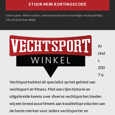
Geen spam. Alleen acties, nieuwe producten en handige vechtsporttips.
Uitschrijven kan altijd.
Al
sind
s
200
7 is
Vechtsportwinkel dé specialist op het gebied van
vechtsport en fitness. Met een rijke historie en
uitgebreide kennis over diverse vechtsporten bieden
wij een breed assortiment aan kwaliteitsproducten van
de beste merken voor iedere vechtsporter en