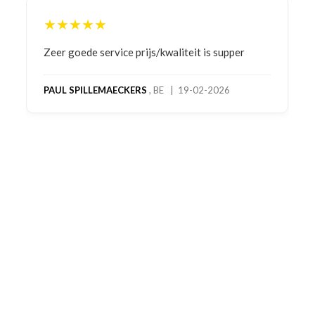
★★★★★
Bestelling gedaan vanwege goede prijzen en
product! Telefonisch contact gehad en 1e deel
bestelling al ontvangen met gifts, waardoor je
oog merkt voor echte service. Nu nog wachten
op deel 2 en kickboksen maar!
MC MAASTRICHT
, NL | 11-02-2026