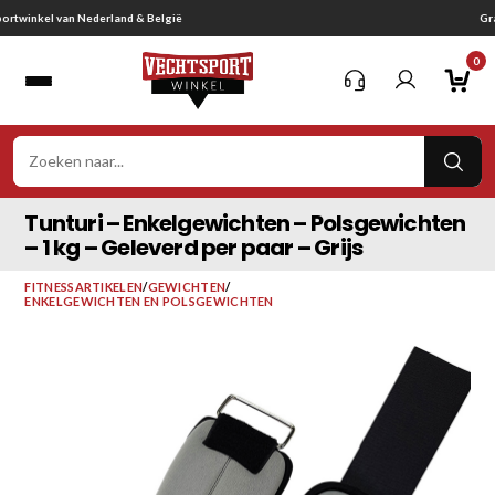
Ga
Gratis verzending vanaf € 75,-
naar
0
inhoud
VER
ZOE
Tunturi – Enkelgewichten – Polsgewichten
– 1 kg – Geleverd per paar – Grijs
FITNESSARTIKELEN
/
GEWICHTEN
/
ENKELGEWICHTEN EN POLSGEWICHTEN