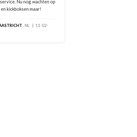
melding gedaan per e-mai
foto's. Dezelfde avond we
gebeld door Hans van den
handschoenen bleken een
geretourneerd product, m
stond nergens vermeld. S
een goede oplossing gek
een extra korting voor de
handschoenen. En binnen 
dagen stond het bedrag al
rekening. Echt top!
MADO
, NL | 30-01-2026