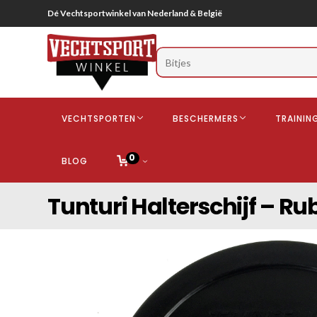
Ga
Dé Vechtsportwinkel van Nederland & België
naar
inhoud
VECHTSPORTEN
BESCHERMERS
TRAININ
0
BLOG
Boksen
Boksha
Adidas
Tunturi Halterschijf – Ru
Kickboksen
Booster
Fairtex
Mixed Martial Arts (MMA)
bokshan
Super Pr
Judo
Twins
Voor kin