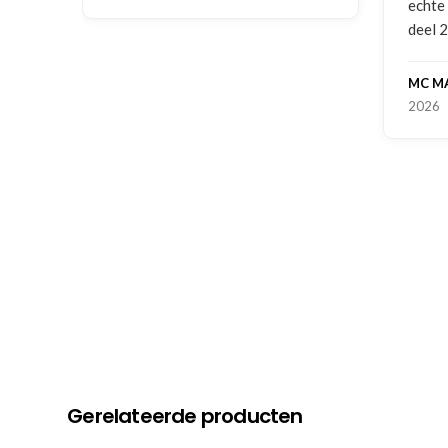
echte service. Nu nog wachten op
deel 2 en kickboksen maar!
MC MAASTRICHT
, NL | 11-02-
2026
Gerelateerde producten