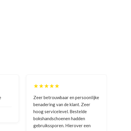
★★★★★
oonlijke
Goede communicatie, artikel goed
Co
Zeer
ontvangen
en
de
vr
n
NICO VERMUNICHT
, BE | 29-01-
 een
2026
BR