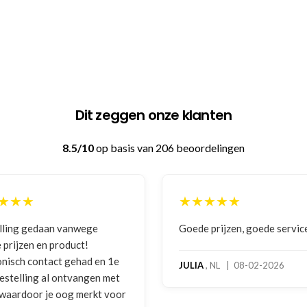
Dit zeggen onze klanten
8.5/10
op basis van 206 beoordelingen
★★★★
★★★★★
de prijzen, goede service
Zeer betrouwbaar en pers
benadering van de klant. 
hoog servicelevel. Bestel
IA
, NL | 08-02-2026
bokshandschoenen hadde
gebruikssporen. Hierover