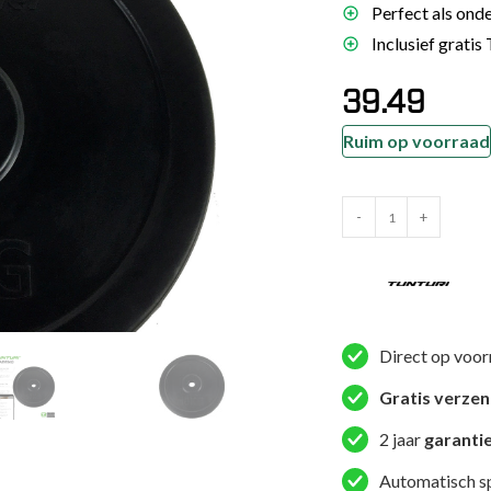
Perfect als ond
es
Inclusief gratis
schoenen
39.49
gsartikelen
Ruim op voorraad
ingsmateriaal
Tunturi
pen
-
+
Halterschijf
n trapkussens
-
sens en pads
Rubber
Plate
Single
Direct op voor
10kg
Gratis verze
-
Zwart
2 jaar
garanti
aantal
Automatisch s