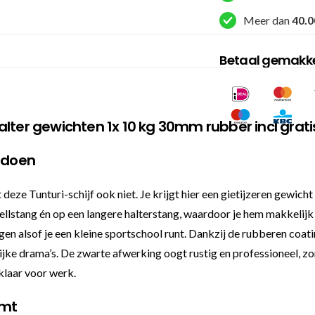
Meer dan
40.0
Betaal gemakkel
 halter gewichten 1x 10 kg 30mm rubber incl grati
t doen
t deze Tunturi-schijf ook niet. Je krijgt hier een gietijzeren gewi
lstang én op een langere halterstang, waardoor je hem makkelijk inz
gen alsof je een kleine sportschool runt. Dankzij de rubberen coating 
ijke drama’s. De zwarte afwerking oogt rustig en professioneel, zo
 klaar voor werk.
omt