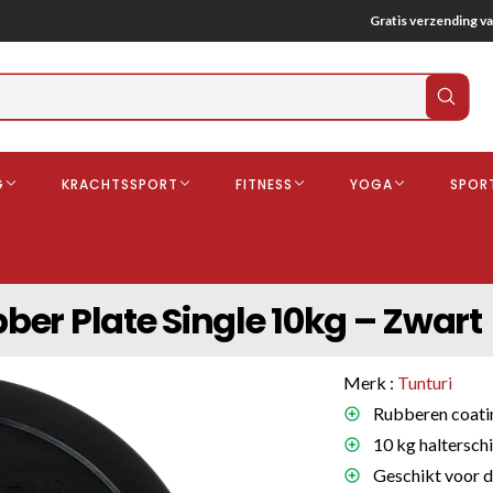
Gratis verzending va
Verz
zoek
G
KRACHTSSPORT
FITNESS
YOGA
SPOR
ndschoenen
Boksbeschermers
Boksbroe
Bandages
bber Plate Single 10kg – Zwart
Gebitsbescherming
dschoenen
Merk :
Tunturi
o
Rubberen coating
10 kg halterschi
deren
Geschikt voor d