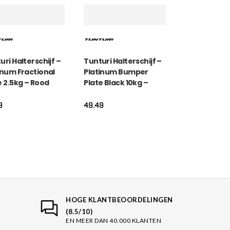
uri Halterschijf –
Tunturi Halterschijf –
inum Fractional
Platinum Bumper
e 2.5kg – Rood
Plate Black 10kg –
Zwart
9
49.49
HOGE KLANTBEOORDELINGEN
(8.5/10)
EN MEER DAN 40.000 KLANTEN