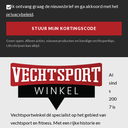
Ik ontvang graag de nieuwsbrief en ga akkoord met het
privacybeleid
.
Geen spam. Alleen acties, nieuwe producten en handige vechtsporttips.
Uitschrijven kan altijd.
Al
sind
s
200
7 is
Vechtsportwinkel dé specialist op het gebied van
vechtsport en fitness. Met een rijke historie en