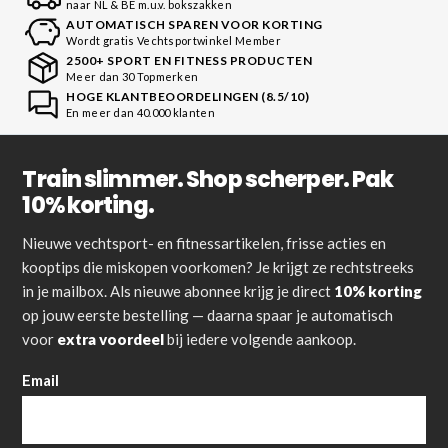
naar NL & BE m.u.v. bokszakken
AUTOMATISCH SPAREN VOOR KORTING
Wordt gratis Vechtsportwinkel Member
2500+ SPORT EN FITNESS PRODUCTEN
Meer dan 30 Topmerken
HOGE KLANTBEOORDELINGEN (8.5/10)
En meer dan 40.000 klanten
Train slimmer. Shop scherper. Pak
10% korting.
Nieuwe vechtsport- en fitnessartikelen, frisse acties en
kooptips die miskopen voorkomen? Je krijgt ze rechtstreeks
in je mailbox. Als nieuwe abonnee krijg je direct
10% korting
op jouw eerste bestelling — daarna spaar je automatisch
voor
extra voordeel
bij iedere volgende aankoop.
Email