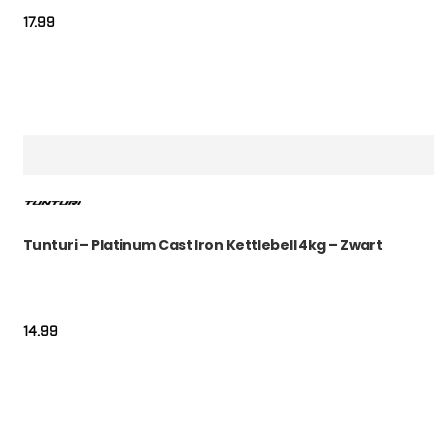
17.99
Tunturi – Platinum Cast Iron Kettlebell 4kg – Zwart
14.99