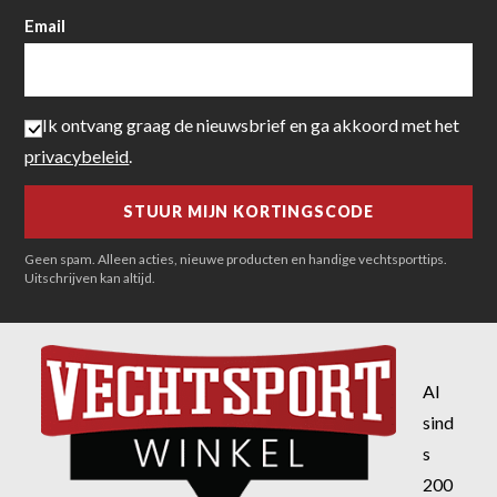
Email
Ik ontvang graag de nieuwsbrief en ga akkoord met het
privacybeleid
.
Geen spam. Alleen acties, nieuwe producten en handige vechtsporttips.
Uitschrijven kan altijd.
Al
sind
s
200