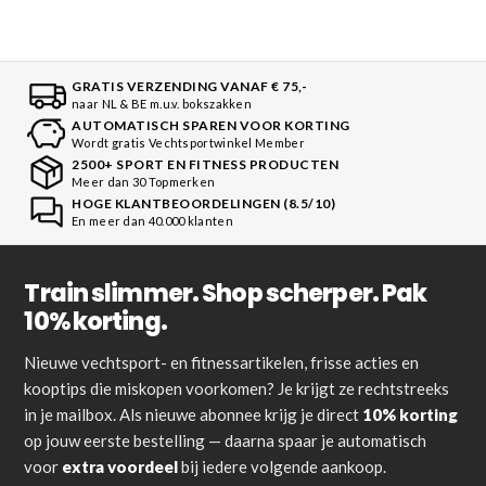
GRATIS VERZENDING VANAF € 75,-
naar NL & BE m.u.v. bokszakken
AUTOMATISCH SPAREN VOOR KORTING
Wordt gratis Vechtsportwinkel Member
2500+ SPORT EN FITNESS PRODUCTEN
Meer dan 30 Topmerken
HOGE KLANTBEOORDELINGEN (8.5/10)
En meer dan 40.000 klanten
Train slimmer. Shop scherper. Pak
10% korting.
Nieuwe vechtsport- en fitnessartikelen, frisse acties en
kooptips die miskopen voorkomen? Je krijgt ze rechtstreeks
in je mailbox. Als nieuwe abonnee krijg je direct
10% korting
op jouw eerste bestelling — daarna spaar je automatisch
voor
extra voordeel
bij iedere volgende aankoop.