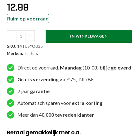
12.99
Ruim op voorraad
Tunturi
-
+
IN WINKELWAGEN
Yogamat
SKU:
14TUSYO035
-
Merken:
Tunturi
.
PVC
Yogamat
Direct op voorraad,
Maandag
(10-08) bij je
geleverd
4mm
Gratis verzending
v.a. €75,- NL/BE
-
Turquoise
2 jaar
garantie
aantal
Automatisch sparen voor
extra korting
Meer dan
40.000 tevreden klanten
Betaal gemakkelijk met o.a.