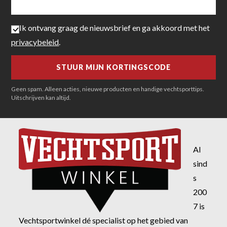
Ik ontvang graag de nieuwsbrief en ga akkoord met het
privacybeleid
.
Geen spam. Alleen acties, nieuwe producten en handige vechtsporttips.
Uitschrijven kan altijd.
Al
sind
s
200
7 is
Vechtsportwinkel dé specialist op het gebied van