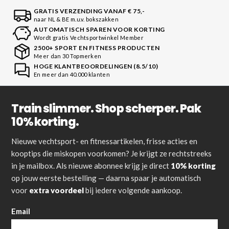
GRATIS VERZENDING VANAF € 75,-
naar NL & BE m.u.v. bokszakken
AUTOMATISCH SPAREN VOOR KORTING
Wordt gratis Vechtsportwinkel Member
2500+ SPORT EN FITNESS PRODUCTEN
Meer dan 30 Topmerken
HOGE KLANTBEOORDELINGEN (8.5/10)
En meer dan 40.000 klanten
Train slimmer. Shop scherper. Pak
10% korting.
Nieuwe vechtsport- en fitnessartikelen, frisse acties en
kooptips die miskopen voorkomen? Je krijgt ze rechtstreeks
in je mailbox. Als nieuwe abonnee krijg je direct
10% korting
op jouw eerste bestelling — daarna spaar je automatisch
voor
extra voordeel
bij iedere volgende aankoop.
Email