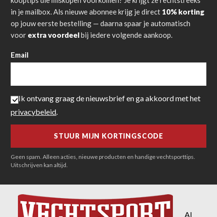
kooptips die miskopen voorkomen? Je krijgt ze rechtstreeks
in je mailbox. Als nieuwe abonnee krijg je direct
10% korting
op jouw eerste bestelling — daarna spaar je automatisch
voor
extra voordeel
bij iedere volgende aankoop.
Email
Ik ontvang graag de nieuwsbrief en ga akkoord met het
privacybeleid
.
Geen spam. Alleen acties, nieuwe producten en handige vechtsporttips.
Uitschrijven kan altijd.
Al