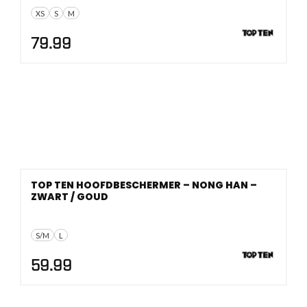
XS
S
M
79.99
TOP TEN HOOFDBESCHERMER – NONG HAN –
ZWART / GOUD
S/M
L
59.99