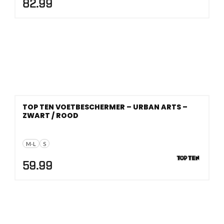
82.99
TOP TEN VOETBESCHERMER – URBAN ARTS –
ZWART / ROOD
M-L
S
59.99