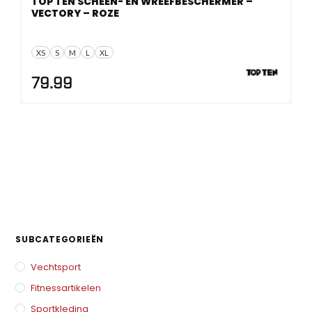
TOP TEN SCHEEN- EN WREEFBESCHERMER –
VECTORY – ROZE
XS
S
M
L
XL
79.99
SUBCATEGORIEËN
Vechtsport
Fitnessartikelen
Sportkleding