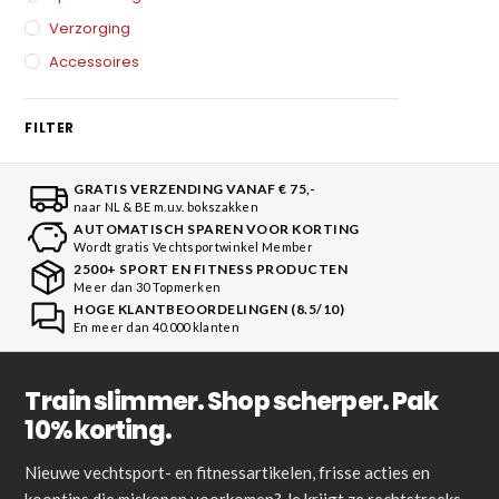
Verzorging
Accessoires
FILTER
GRATIS VERZENDING VANAF € 75,-
naar NL & BE m.u.v. bokszakken
AUTOMATISCH SPAREN VOOR KORTING
Wordt gratis Vechtsportwinkel Member
2500+ SPORT EN FITNESS PRODUCTEN
Meer dan 30 Topmerken
HOGE KLANTBEOORDELINGEN (8.5/10)
En meer dan 40.000 klanten
Train slimmer. Shop scherper. Pak
10% korting.
Nieuwe vechtsport- en fitnessartikelen, frisse acties en