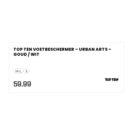
TOP TEN VOETBESCHERMER – URBAN ARTS –
GOUD / WIT
M-L
S
59.99