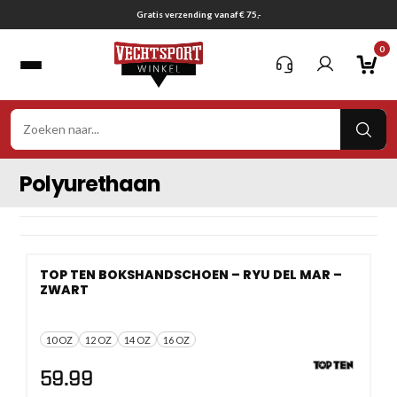
Ga
Gratis verzending vanaf € 75,-
naar
0
inhoud
VER
ZOE
Polyurethaan
TOP TEN BOKSHANDSCHOEN – RYU DEL MAR –
ZWART
10 OZ
12 OZ
14 OZ
16 OZ
59.99