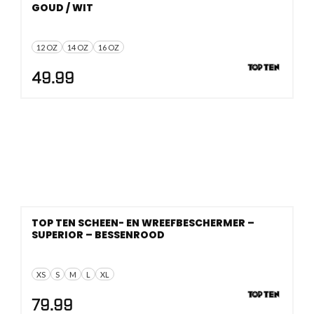
GOUD / WIT
12 OZ
14 OZ
16 OZ
49.99
TOP TEN SCHEEN- EN WREEFBESCHERMER –
SUPERIOR – BESSENROOD
XS
S
M
L
XL
79.99