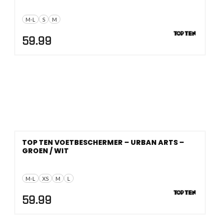
M-L
S
M
59.99
TOP TEN VOETBESCHERMER – URBAN ARTS –
GROEN / WIT
M-L
XS
M
L
59.99