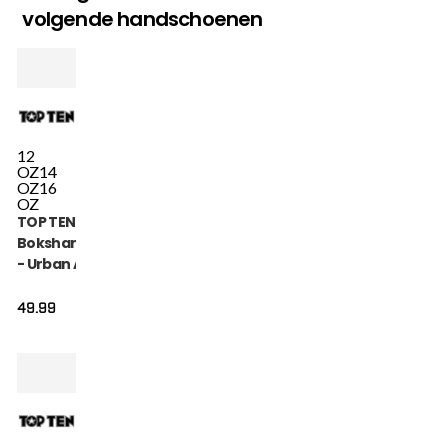
volgende handschoenen
12
OZ
14
OZ
16
OZ
TOP TEN
Bokshandschoen
- Urban Arts -
Goud / Wit
49.99