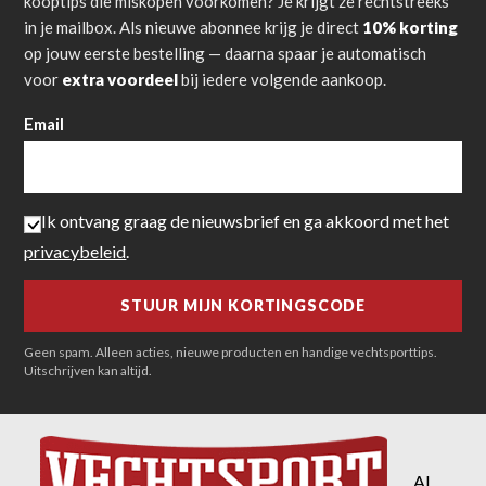
kooptips die miskopen voorkomen? Je krijgt ze rechtstreeks
in je mailbox. Als nieuwe abonnee krijg je direct
10% korting
op jouw eerste bestelling — daarna spaar je automatisch
voor
extra voordeel
bij iedere volgende aankoop.
Email
Ik ontvang graag de nieuwsbrief en ga akkoord met het
privacybeleid
.
Geen spam. Alleen acties, nieuwe producten en handige vechtsporttips.
Uitschrijven kan altijd.
Al