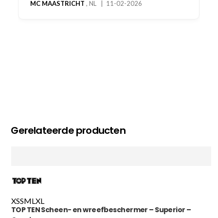
MC MAASTRICHT
, NL | 11-02-2026
Gerelateerde producten
XS
S
M
L
XL
TOP TEN Scheen- en wreefbeschermer – Superior –