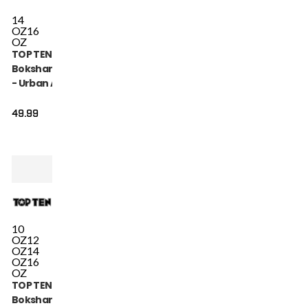
14
OZ
16
OZ
TOP TEN
Bokshandschoen
- Urban Arts -
Zwart / Rood
49.99
10
OZ
12
OZ
14
OZ
16
OZ
TOP TEN
Bokshandschoen