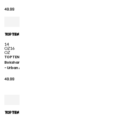
Blauw / Wit
49.99
14
OZ
16
OZ
TOP TEN
Bokshandschoen
- Urban Arts -
Roze / Wit
49.99