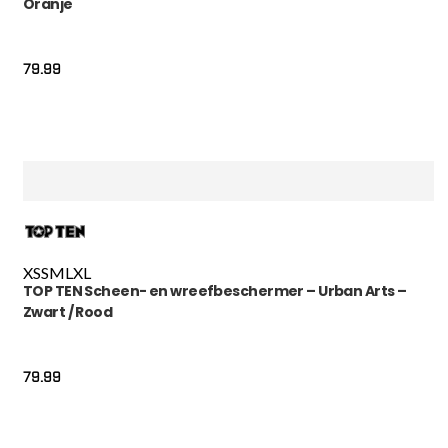
Oranje
79.99
XS
S
M
L
XL
TOP TEN Scheen- en wreefbeschermer – Urban Arts –
Zwart / Rood
79.99