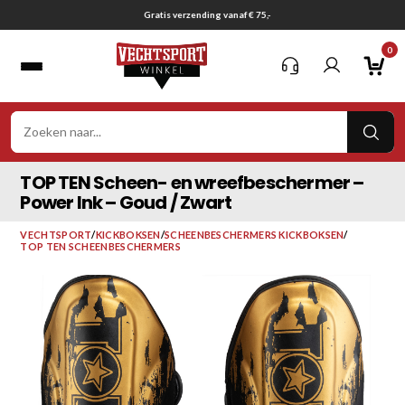
Ga
Gratis verzending vanaf € 75,-
naar
0
inhoud
VER
ZOE
TOP TEN Scheen- en wreefbeschermer –
Power Ink – Goud / Zwart
VECHTSPORT
/
KICKBOKSEN
/
SCHEENBESCHERMERS KICKBOKSEN
/
TOP TEN SCHEENBESCHERMERS