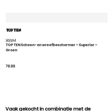
XS
S
M
TOP TEN Scheen- en wreefbeschermer – Superior –
Groen
79.99
Vaak gekocht in combinatie met de