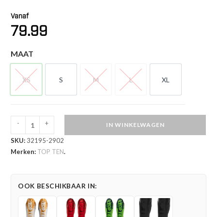
Vanaf
79.99
MAAT
XS
S
M
L
XL
XS
S
M
L
XL
-
+
IN WINKELWAGEN
TOP
SKU:
32195-2902
TEN
Merken:
TOP TEN
.
Scheen-
en
wreefbeschermer
OOK BESCHIKBAAR IN:
-
Power
Ink