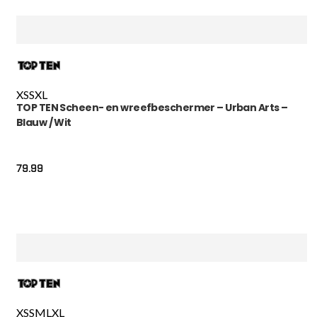
XS
S
XL
TOP TEN Scheen- en wreefbeschermer – Urban Arts –
Blauw / Wit
79.99
XS
S
M
L
XL