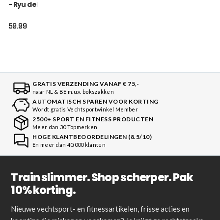
- Ryu del Mar -
Oranje
59.99
GRATIS VERZENDING VANAF € 75,-
naar NL & BE m.u.v. bokszakken
AUTOMATISCH SPAREN VOOR KORTING
Wordt gratis Vechtsportwinkel Member
2500+ SPORT EN FITNESS PRODUCTEN
Meer dan 30 Topmerken
HOGE KLANTBEOORDELINGEN (8.5/10)
En meer dan 40.000 klanten
Train slimmer. Shop scherper. Pak
10% korting.
Nieuwe vechtsport- en fitnessartikelen, frisse acties en