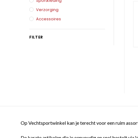
Karate
Sportkleding
Voor dam
Verzorging
Zakhand
Taekwondo
Accessoires
Trainin
Brazilian Jiu jitsu
Bokszak
FILTER
Bevestig
Krav Maga
bokszak
Bokspop
Stoot- e
Stootkus
Op Vechtsportwinkel kan je terecht voor een ruim assort
De karate artikelen die je eenvoudig en snel bestelt via