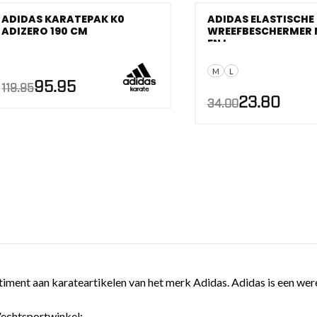
es
ADIDAS KARATEPAK K0
ADIDAS ELASTISCHE
schoenen
ADIZERO 190 CM
WREEFBESCHERMER
AANBIEDING!
AANBIEDING!
EN L
gsartikelen
M
L
Oorspronkelijke
Huidige
95.95
119.95
prijs
prijs
23.80
ingsmateriaal
was:
is:
34.00
€119.95.
€95.95.
pen
n trapkussens
sens en pads
iment aan karateartikelen van het merk Adidas. Adidas is een were
 Vechtsportwinkel: