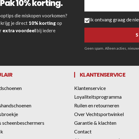
Pak 10% korting.
 kooptips die miskopen voorkomen?
Ik ontvang graag de ni
krijg je direct
10% korting
op
or
extra voordeel
bij iedere
Geen spam. Alleen acties, nieuwe 
LAIR
KLANTENSERVICE
dschoenen
Klantenservice
Loyaliteitsprogramma
shandschoenen
Ruilen en retourneren
sbroekje
Over Vechtsportwinkel
 scheenbeschermers
Garantie & klachten
ak
Contact