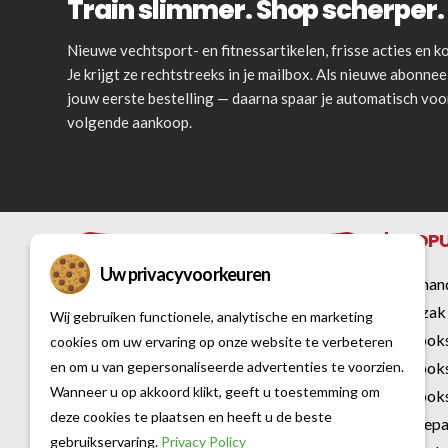
Train slimmer. Shop scherper. 
Nieuwe vechtsport- en fitnessartikelen, frisse acties en
Je krijgt ze rechtstreeks in je mailbox. Als nieuwe abonnee 
jouw eerste bestelling — daarna spaar je automatisch vo
volgende aankoop.
POPU
Uw privacyvoorkeuren
Bokshan
Bokszak
Wij gebruiken functionele, analytische en marketing
Kickbok
cookies om uw ervaring op onze website te verbeteren
en om u van gepersonaliseerde advertenties te voorzien.
Kickbok
Al sinds 2007 is Vechtsportwinkel dé
Wanneer u op akkoord klikt, geeft u toestemming om
Kickboks
specialist op het gebied van vechtsport
deze cookies te plaatsen en heeft u de beste
Karatep
gebruikservaring.
Privacy Policy
en fitness. Met een rijke historie en