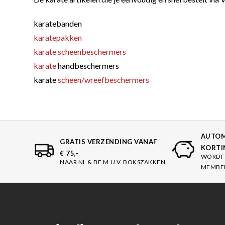
karatebanden
karatepakken
karate scheenbeschermers
karate
handbeschermers
karate
scheen/wreefbeschermers
AUTOM
GRATIS VERZENDING VANAF
KORTI
€ 75,-
WORDT 
NAAR NL & BE M.U.V. BOKSZAKKEN
MEMBE