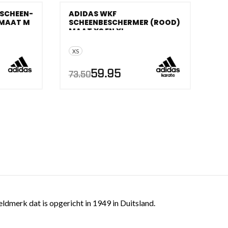
 SCHEEN-
ADIDAS WKF
 MAAT M
SCHEENBESCHERMER (ROOD)
AANBIEDING!
MAAT XS EN XL
XS
59.95
73.50
ldmerk dat is opgericht in 1949 in Duitsland.