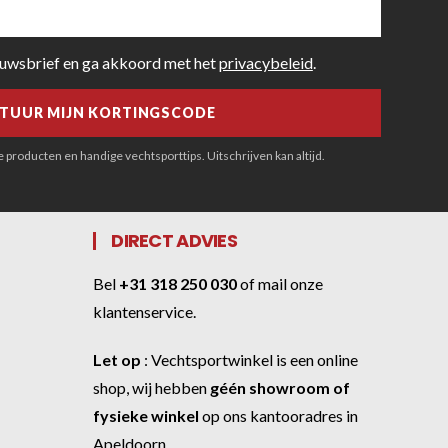
euwsbrief en ga akkoord met het
privacybeleid
.
producten en handige vechtsporttips. Uitschrijven kan altijd.
DIRECT ADVIES
Bel
+31 318 250 030
of
mail onze
klantenservice
.
Let op
:
Vechtsportwinkel
is een online
shop, wij hebben
géén showroom of
fysieke winkel
op ons kantooradres in
Apeldoorn.