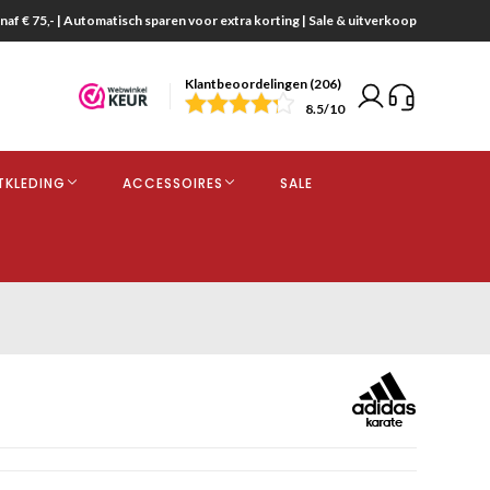
naf € 75,- | Automatisch sparen voor extra korting | Sale & uitverkoop
Klantbeoordelingen (206)
end
8.5
/10
opdracht
TKLEDING
ACCESSOIRES
SALE
kjes