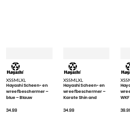
XS
S
M
L
XL
XS
S
M
L
XL
XS
S
Hayashi Scheen- en
Hayashi Scheen- en
Haya
wreefbeschermer –
wreefbeschermer –
wre
blue – Blauw
Karate Shin and
WKF
Instep Guard – Rood
Bla
34.99
34.99
39.9