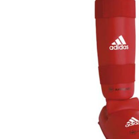
Karate
Voor dam
Zakhand
Taekwondo
Trainin
Brazilian Jiu jitsu
Bokszak
Bevestig
Krav Maga
bokszak
Bokspop
Stoot- e
Stootkus