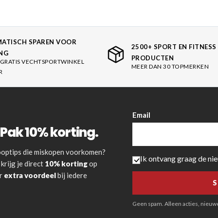
ATISCH SPAREN VOOR
2500+ SPORT EN FITNESS
NG
PRODUCTEN
GRATIS VECHTSPORTWINKEL
MEER DAN 30 TOPMERKEN
R
Email
Pak 10% korting.
 kooptips die miskopen voorkomen?
Ik ontvang graag de ni
krijg je direct
10% korting
op
or
extra voordeel
bij iedere
Geen spam. Alleen acties, nieuwe 