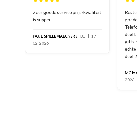
★★★★★
★★
ging
Zeer goede service prijs/kwaliteit
Beste
is supper
goede
Telef
deel 
PAUL SPILLEMAECKERS
, BE | 19-
gifts
02-2026
-
echte
deel 
MC M
2026