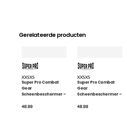
Gerelateerde producten
XXS
XS
XXS
XS
Super Pro Combat
Super Pro Combat
Gear
Gear
Scheenbeschermer –
Scheenbeschermer –
Nations Curacao kids
Nations Cabo Verde
PU – Blauw / Geel / Wit
kids – Blauw / Rood /
48.99
48.99
Wit