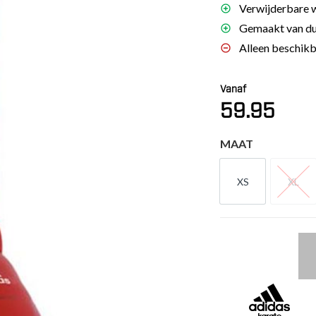
Verwijderbare 
es
Gemaakt van du
schoenen
Alleen beschikb
gsartikelen
Vanaf
ingsmateriaal
59.95
pen
MAAT
n trapkussens
sens en pads
XS
XL
XS
XL
Adidas
WKF
scheenbeschermer