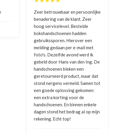
★★★★★
★
e
Zeer betrouwbaar en persoonlijke
Goed
benadering van de klant. Zeer
ontv
hoog servicelevel. Bestelde
bokshandschoenen hadden
NIC
gebruikssporen. Hierover een
2026
melding gedaan per e-mail met
foto's. Dezelfde avond werd ik
gebeld door Hans van den Ing. De
handschoenen bleken een
geretourneerd product, maar dat
stond nergens vermeld. Samen tot
een goede oplossing gekomen:
een extra korting voor de
handschoenen. En binnen enkele
dagen stond het bedrag al op mijn
rekening. Echt top!