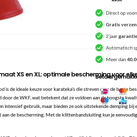
(rood)
maat
Direct op voor
XS
en
Gratis verze
XL
2 jaar
garanti
aantal
Automatisch s
Meer dan
40.0
maat XS en XL: optimale bescherming voor elk
Betaal gemakkel
is de ideale keuze voor karateka’s die streven naar de beste bes
d door de WKF, wat betekent dat ze voldoen aan de hoogste kwalit
gen intensief gebruik, maar bieden ze ook uitstekende demping bi
et aan de bescherming. Met de klittenbandsluiting kun je eenvoudi