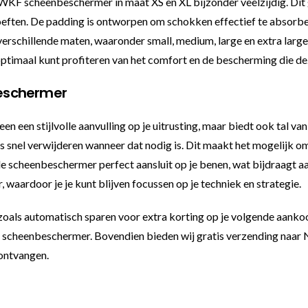
 scheenbeschermer in maat XS en XL bijzonder veelzijdig. Dit g
ften. De padding is ontworpen om schokken effectief te absorberen
rschillende maten, waaronder small, medium, large en extra large, z
 optimaal kunt profiteren van het comfort en de bescherming die 
eschermer
n een stijlvolle aanvulling op je uitrusting, maar biedt ook tal v
s snel verwijderen wanneer dat nodig is. Dit maakt het mogelijk om
e scheenbeschermer perfect aansluit op je benen, wat bijdraagt aa
 waardoor je je kunt blijven focussen op je techniek en strategie.
 zoals automatisch sparen voor extra korting op je volgende aankoo
scheenbeschermer. Bovendien bieden wij gratis verzending naar Ned
 ontvangen.