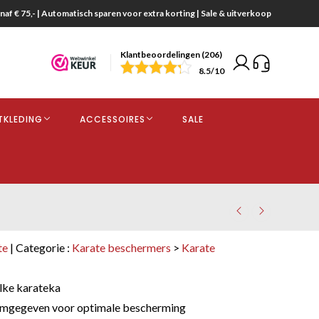
naf € 75,- | Automatisch sparen voor extra korting | Sale & uitverkoop
Klantbeoordelingen (206)
end
8.5
/10
opdracht
TKLEDING
ACCESSOIRES
SALE
kjes
te
| Categorie :
Karate beschermers
>
Karate
s
lke karateka
mgegeven voor optimale bescherming