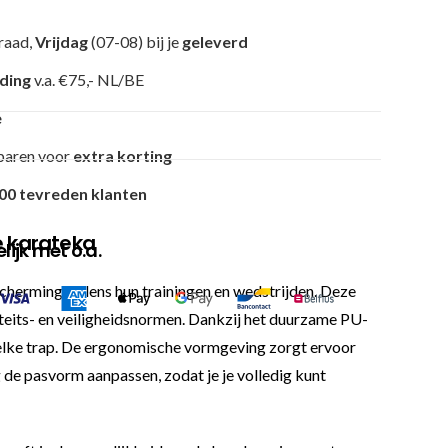
raad,
Vrijdag
(07-08) bij je
geleverd
nding
v.a. €75,- NL/BE
e
paren voor
extra korting
00 tevreden klanten
e karateka
ijk met o.a.
cherming tijdens hun trainingen en wedstrijden. Deze
eits- en veiligheidsnormen. Dankzij het duurzame PU-
j elke trap. De ergonomische vormgeving zorgt ervoor
g de pasvorm aanpassen, zodat je je volledig kunt