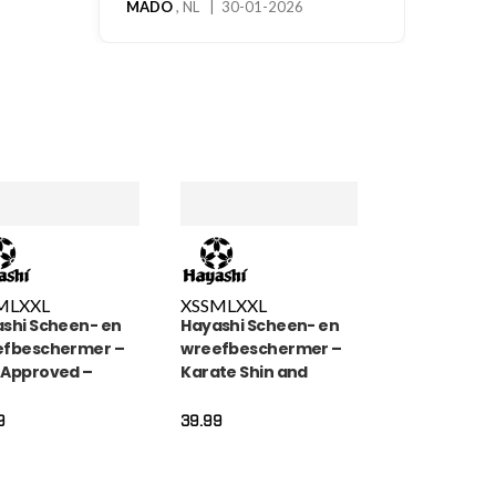
MADO
, NL | 30-01-2026
M
L
XXL
XS
S
M
L
XXL
shi Scheen- en
Hayashi Scheen- en
efbeschermer –
wreefbeschermer –
 Approved –
Karate Shin and
uw
Instep Guard WKF
Approved – Rood
9
39.99