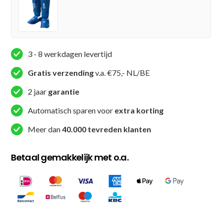
and
Instep
Guard
-
3 - 8 werkdagen levertijd
Rood
Gratis verzending
v.a. €75,- NL/BE
aantal
2 jaar
garantie
Automatisch sparen voor
extra korting
Meer dan
40.000 tevreden klanten
Betaal gemakkelijk met o.a.