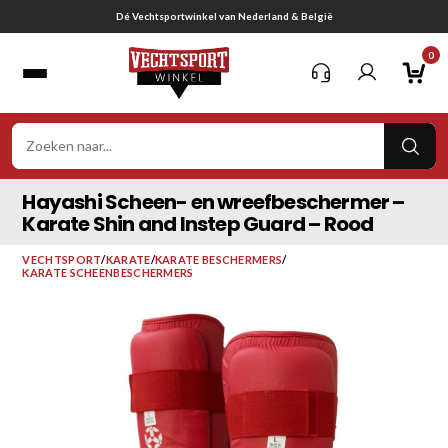
Ga
Gratis verzending vanaf € 75,-
naar
0
inhoud
VER
ZOE
Hayashi Scheen- en wreefbeschermer –
Karate Shin and Instep Guard – Rood
VECHTSPORT
/
KARATE
/
KARATE BESCHERMERS
/
KARATE SCHEENBESCHERMERS