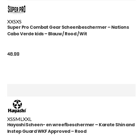
XXS
XS
Super Pro Combat Gear Scheenbeschermer – Nations
Cabo Verde kids – Blauw / Rood / Wit
48.99
XS
S
M
L
XXL
Hayashi Scheen- en wreefbeschermer – Karate Shin and
Instep Guard WKF Approved – Rood