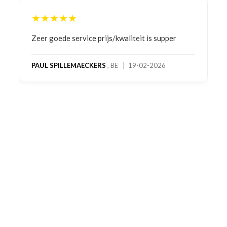
★★★★★
Bestelling gedaan vanwege goede prijzen en
product! Telefonisch contact gehad en 1e deel
bestelling al ontvangen met gifts, waardoor je
oog merkt voor echte service. Nu nog wachten
op deel 2 en kickboksen maar!
MC MAASTRICHT
, NL | 11-02-2026