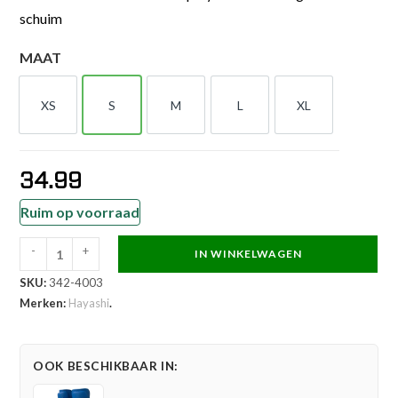
schuim
MAAT
XS
S
M
L
XL
XS
S
M
L
XL
34.99
Ruim op voorraad
-
+
IN WINKELWAGEN
Hayashi
SKU:
342-4003
Scheen-
Merken:
Hayashi
.
en
wreefbeschermer
-
OOK BESCHIKBAAR IN:
Karate
Shin