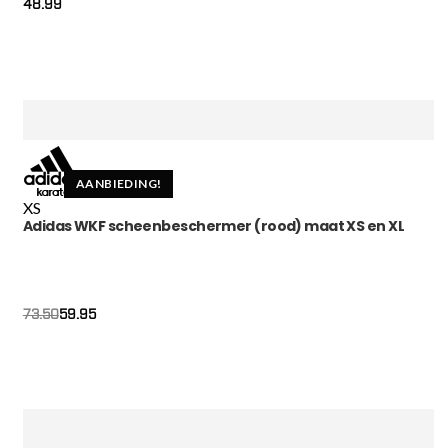
48.99
AANBIEDING!
XS
Adidas WKF scheenbeschermer (rood) maat XS en XL
59.95
73.50