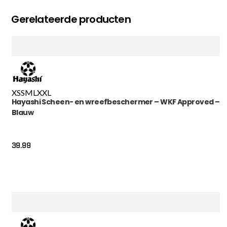
Gerelateerde producten
XS
S
M
L
XXL
Hayashi Scheen- en wreefbeschermer – WKF Approved –
Blauw
39.99