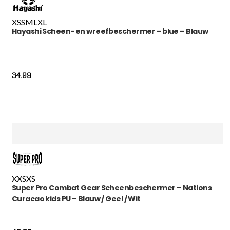
XS
S
M
L
XL
Hayashi Scheen- en wreefbeschermer – blue – Blauw
34.99
XXS
XS
Super Pro Combat Gear Scheenbeschermer – Nations
Curacao kids PU – Blauw / Geel / Wit