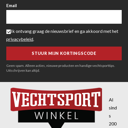
Email
Ik ontvang graag de nieuwsbrief en ga akkoord met het
privacybeleid
.
Geen spam. Alleen acties, nieuwe producten en handige vechtsporttips.
Uitschrijven kan altijd.
Al
sind
s
200