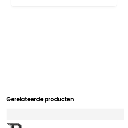
oog merkt voor echte service. Nu nog wachten
op deel 2 en kickboksen maar!
MC MAASTRICHT
, NL | 11-02-2026
Gerelateerde producten