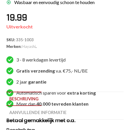
Wasbaar en eenvoudig schoon te houden
19.99
Uitverkocht
SKU:
335-1003
Merken:
Hayashi
.
3 - 8 werkdagen levertijd
Gratis verzending
v.a. €75,- NL/BE
2 jaar
garantie
Automatisch sparen voor
extra korting
BESCHRIJVING
Meer dan
40.000 tevreden klanten
AANVULLENDE INFORMATIE
Betaal gemakkelijk met o.a.