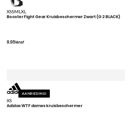
XS
S
M
L
XL
Booster Fight Gear Kruisbeschermer Zwart (G 2 BLACK)
9.95
Vanaf
AANBIEDING!
XS
Adidas WTF dames kruisbeschermer