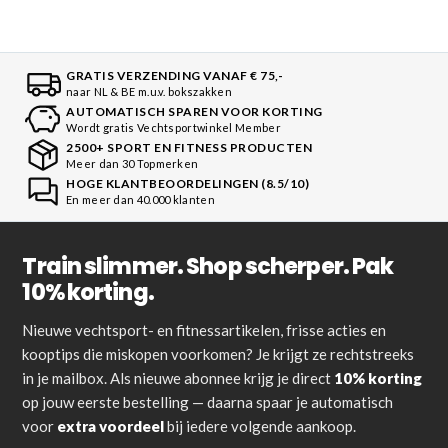
GRATIS VERZENDING VANAF € 75,-
naar NL & BE m.u.v. bokszakken
AUTOMATISCH SPAREN VOOR KORTING
Wordt gratis Vechtsportwinkel Member
2500+ SPORT EN FITNESS PRODUCTEN
Meer dan 30 Topmerken
HOGE KLANTBEOORDELINGEN (8.5/10)
En meer dan 40.000 klanten
Train slimmer. Shop scherper. Pak
10% korting.
Nieuwe vechtsport- en fitnessartikelen, frisse acties en
kooptips die miskopen voorkomen? Je krijgt ze rechtstreeks
in je mailbox. Als nieuwe abonnee krijg je direct
10% korting
op jouw eerste bestelling — daarna spaar je automatisch
voor
extra voordeel
bij iedere volgende aankoop.