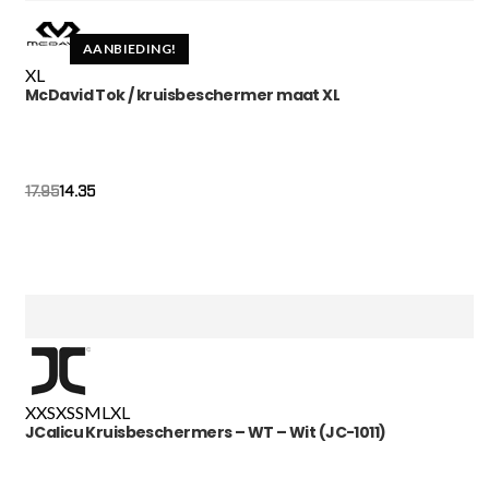
AANBIEDING!
XL
McDavid Tok / kruisbeschermer maat XL
14.35
17.95
XXS
XS
S
M
L
XL
JCalicu Kruisbeschermers – WT – Wit (JC-1011)