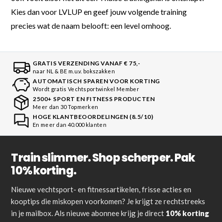
Kies dan voor LVLUP en geef jouw volgende training
precies wat de naam belooft: een level omhoog.
GRATIS VERZENDING VANAF € 75,-
naar NL & BE m.u.v. bokszakken
AUTOMATISCH SPAREN VOOR KORTING
Wordt gratis Vechtsportwinkel Member
2500+ SPORT EN FITNESS PRODUCTEN
Meer dan 30 Topmerken
HOGE KLANTBEOORDELINGEN (8.5/10)
En meer dan 40.000 klanten
Train slimmer. Shop scherper. Pak
10% korting.
Nieuwe vechtsport- en fitnessartikelen, frisse acties en
kooptips die miskopen voorkomen? Je krijgt ze rechtstreeks
in je mailbox. Als nieuwe abonnee krijg je direct
10% korting