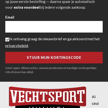
op jouw eerste bestelling — daarna spaar je automatisch
voor
extra voordeel
bij iedere volgende aankoop.
Email
Ik ontvang graag de nieuwsbrief en ga akkoord met het
privacybeleid
.
Geen spam. Alleen acties, nieuwe producten en handige vechtsporttips.
Uitschrijven kan altijd.
Al
sind