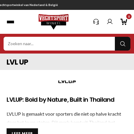
Ga
Gratis verzending vanaf € 75,-
naar
0
inhoud
VER
ZOE
LVL UP
LVLUP: Bold by Nature, Built in Thailand
LVLUP is gemaakt voor sporters die niet op halve kracht
door het leven stoten. Dit merk komt uit Thailand, het
kloppende hart van Muay Thai, en bouwt elk product met
LEES MEER