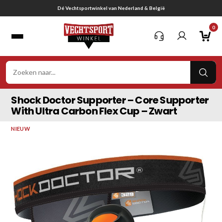
Ga
elgië
Gratis verzending vanaf € 75,-
naar
0
inhoud
VER
ZOE
Shock Doctor Supporter – Core Supporter
With Ultra Carbon Flex Cup – Zwart
NIEUW