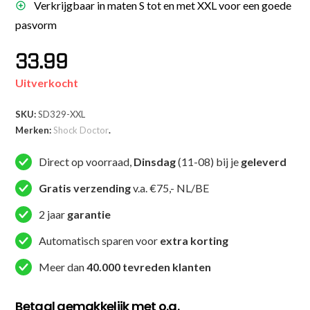
Verkrijgbaar in maten S tot en met XXL voor een goede
pasvorm
33.99
Uitverkocht
SKU:
SD329-XXL
Merken:
Shock Doctor
.
Direct op voorraad,
Dinsdag
(11-08) bij je
geleverd
Gratis verzending
v.a. €75,- NL/BE
2 jaar
garantie
Automatisch sparen voor
extra korting
Meer dan
40.000 tevreden klanten
Betaal gemakkelijk met o.a.