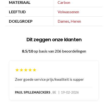
MATERIAAL
Carbon
LEEFTIJD
Volwassenen
DOELGROEP
Dames
,
Heren
Dit zeggen onze klanten
8.5/10
op basis van 206 beoordelingen
★★★★
★★★★
r goede service prijs/kwaliteit is supper
Bestelling
product! Te
bestelling 
L SPILLEMAECKERS
, BE | 19-02-2026
oog merkt 
op deel 2 e