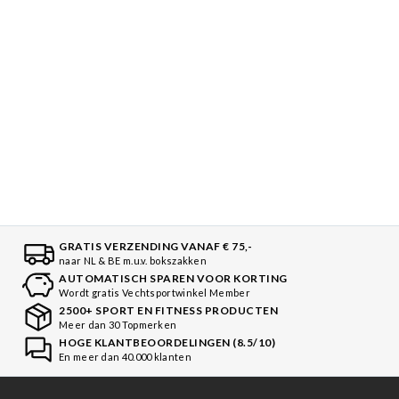
MC MAAST
GRATIS VERZENDING VANAF € 75,-
naar NL & BE m.u.v. bokszakken
AUTOMATISCH SPAREN VOOR KORTING
Wordt gratis Vechtsportwinkel Member
2500+ SPORT EN FITNESS PRODUCTEN
Meer dan 30 Topmerken
HOGE KLANTBEOORDELINGEN (8.5/10)
En meer dan 40.000 klanten