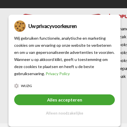
POPU
Uw privacyvoorkeuren
Bokshan
Bokszak
Wij gebruiken functionele, analytische en marketing
Kickbok
cookies om uw ervaring op onze website te verbeteren
Kickbok
en om u van gepersonaliseerde advertenties te voorzien.
Al sinds 2007 is Vechtsportwinkel dé
Wanneer u op akkoord klikt, geeft u toestemming om
Kickboks
specialist op het gebied van vechtsport
deze cookies te plaatsen en heeft u de beste
Karatep
en fitness. Met een rijke historie en
gebruikservaring.
Privacy Policy
Judopak
uitgebreide kennis over diverse
WIJZIG
vechtsporten bieden wij een breed
assortiment aan kwaliteitsproducten
Alles accepteren
van de beste merken voor iedere
vechtsporter en fitnessliefhebber.
Alleen noodzakelijke