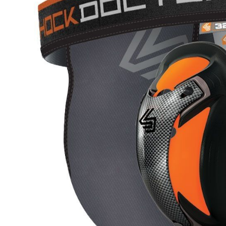
Karate
Voor dam
Zakhand
Taekwondo
Trainin
Brazilian Jiu jitsu
Bokszak
Bevestig
Krav Maga
bokszak
Bokspop
Stoot- e
Stootkus