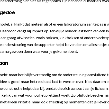
bescherming hier niet als tegenpolen zijn behandeld, maar als twee 
 gedoe
model, al klinkt dat meteen alsof er een laboratorium aan te pas is
aardoor vangt hij impact op, terwijl je minder last hebt van een lo
r graag afwisselen, zoals boksen, kickboksen of andere vechtsporte
De ondersteuning van de supporter helpt bovendien om alles netjes o
t daarna gewoon doen waarvoor je gekomen bent.
taan
t, maar het blijft verstandig om de ondersteuning aansluitend te 
idee is goed, maar het resultaat laat te wensen over. Kies daarom e
che constructie helpt daarbij, omdat die zich aanpast aan je lichaa
kelijk van wat voor jou het prettigst voelt. Zo blijft de beschermin
iet alleen irritatie, maar ook afleiding op momenten dat je liever o