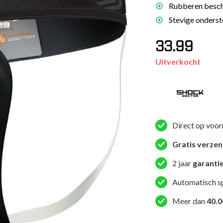
Rubberen besche
es
Stevige onderst
schoenen
33.99
gsartikelen
Uitverkocht
ingsmateriaal
pen
n trapkussens
Direct op voor
sens en pads
Gratis verze
2 jaar
garanti
Automatisch s
Meer dan
40.0