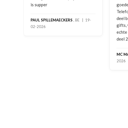
is supper
goede
Telef
deel 
PAUL SPILLEMAECKERS
, BE | 19-
gifts
02-2026
-
echte
deel 
MC M
2026