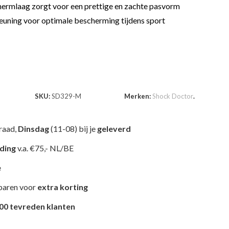
rmlaag zorgt voor een prettige en zachte pasvorm
euning voor optimale bescherming tijdens sport
SKU:
SD329-M
Merken:
Shock Doctor
.
raad,
Dinsdag
(11-08) bij je
geleverd
nding
v.a. €75,- NL/BE
e
paren voor
extra korting
00 tevreden klanten