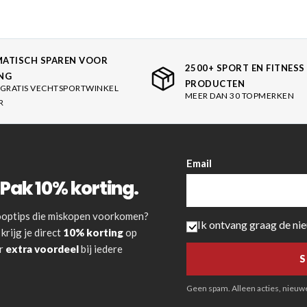
ATISCH SPAREN VOOR
2500+ SPORT EN FITNESS
NG
PRODUCTEN
GRATIS VECHTSPORTWINKEL
MEER DAN 30 TOPMERKEN
R
Email
Pak 10% korting.
 kooptips die miskopen voorkomen?
Ik ontvang graag de ni
krijg je direct
10% korting
op
or
extra voordeel
bij iedere
Geen spam. Alleen acties, nieuwe 