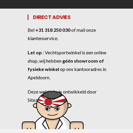
DIRECT ADVIES
Bel
+31 318 250 030
of
mail onze
klantenservice
.
Let op
:
Vechtsportwinkel
is een online
shop, wij hebben
géén showroom of
fysieke winkel
op ons kantooradres in
Apeldoorn.
Deze webshop is ontwikkeld door
Sitezilla
.