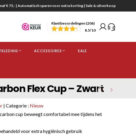
naf € 75,- | Automatisch sparen voor extra korting | Sale & uitverkoop
Klantbeoordelingen (206)
end
8.5
/10
opdracht
TKLEDING
ACCESSOIRES
SALE
kjes
arbon Flex Cup – Zwart
or
| Categorie :
Nieuw
e carbon cup beweegt comfortabel mee tijdens het
behandeld voor extra hygiënisch gebruik