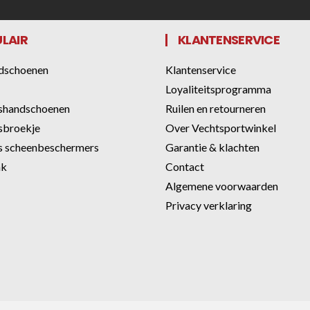
LAIR
KLANTENSERVICE
dschoenen
Klantenservice
Loyaliteitsprogramma
shandschoenen
Ruilen en retourneren
sbroekje
Over Vechtsportwinkel
 scheenbeschermers
Garantie & klachten
ak
Contact
Algemene voorwaarden
Privacy verklaring