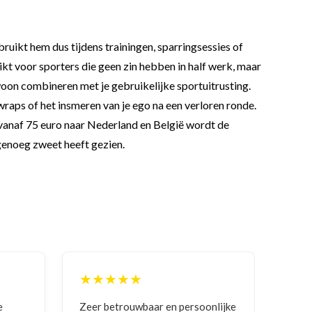
ruikt hem dus tijdens trainingen, sparringsessies of
t voor sporters die geen zin hebben in half werk, maar
woon combineren met je gebruikelijke sportuitrusting.
raps of het insmeren van je ego na een verloren ronde.
n vanaf 75 euro naar Nederland en België wordt de
 genoeg zweet heeft gezien.
★★★★★
★
e
Zeer betrouwbaar en persoonlijke
Goed