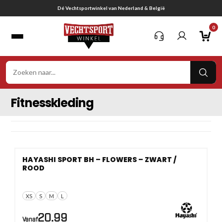
Ga
Dé Vechtsportwinkel van Nederland & België
naar
0
inhoud
VER
ZOE
Fitnesskleding
HAYASHI SPORT BH – FLOWERS – ZWART /
ROOD
XS
S
M
L
20.99
Vanaf