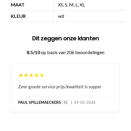
MAAT
XS, S, M, L, XL
KLEUR
wit
Dit zeggen onze klanten
8.5/10
op basis van 206 beoordelingen
★★★★★
Bestelling gedaan vanwege goede prijzen en
product! Telefonisch contact gehad en 1e deel
bestelling al ontvangen met gifts, waardoor je
oog merkt voor echte service. Nu nog wachten
op deel 2 en kickboksen maar!
MC MAASTRICHT
, NL | 11-02-2026