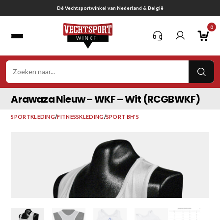
Ga
Gratis verzending vanaf € 75,-
naar
0
inhoud
VER
ZOE
Arawaza Nieuw – WKF – Wit (RCGBWKF)
SPORTKLEDING
/
FITNESSKLEDING
/
SPORT BH'S