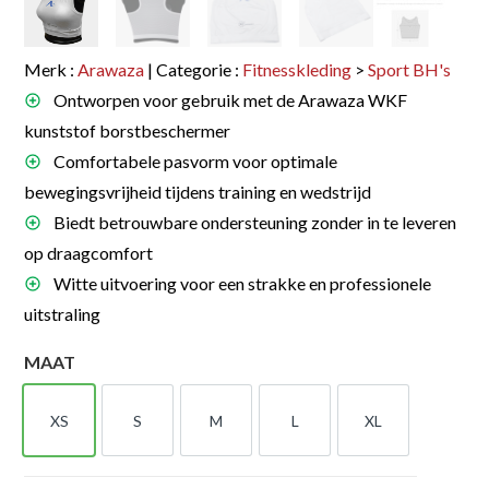
Merk :
Arawaza
| Categorie :
Fitnesskleding
>
Sport BH's
Ontworpen voor gebruik met de Arawaza WKF
kunststof borstbeschermer
Comfortabele pasvorm voor optimale
bewegingsvrijheid tijdens training en wedstrijd
Biedt betrouwbare ondersteuning zonder in te leveren
op draagcomfort
Witte uitvoering voor een strakke en professionele
uitstraling
MAAT
XS
S
M
L
XL
XS
S
M
L
XL