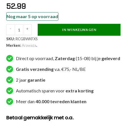
52.99
Nog maar 5 op voorraad
-
+
IN WINKELWAGEN
Arawaza
SKU:
RCGBWKFXS
Nieuw
Merken:
Arawaza
.
-
WKF
Direct op voorraad,
Zaterdag
(15-08) bij je
geleverd
-
Wit
Gratis verzending
v.a. €75,- NL/BE
(RCGBWKF)
2 jaar
garantie
aantal
Automatisch sparen voor
extra korting
Meer dan
40.000 tevreden klanten
Betaal gemakkelijk met o.a.