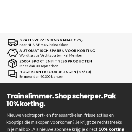
GRATIS VERZENDING VANAF € 75,-
naar NL & BE m.u.v. bokszakken
AUTOMATISCH SPAREN VOOR KORTING
Wordt gratis Vechtsportwinkel Member
2500+ SPORT EN FITNESS PRODUCTEN
Meer dan 30 Topmerken
HOGE KLANTBEOORDELINGEN (8.5/10)
En meer dan 40.000 klanten
Train slimmer. Shop scherper. Pak
10% korting.
Nieuwe vechtsport- en fitnessartikelen, frisse acties en
kooptips die miskopen voorkomen? Je krijgt ze rechtstreeks
in je mailbox. Als nieuwe abonnee krijg je direct
10% korting