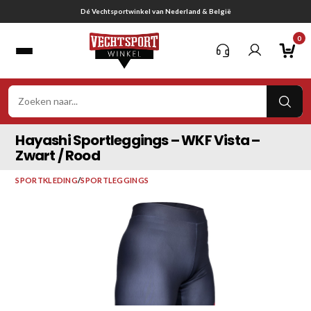
Ga
Gratis verzending vanaf € 75,-
naar
0
inhoud
VER
ZOE
Hayashi Sportleggings – WKF Vista –
Zwart / Rood
SPORTKLEDING
/
SPORTLEGGINGS