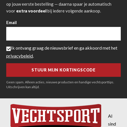
op jouw eerste bestelling — daarna spaar je automatisch
voor
extra voordeel
bij iedere volgende aankoop.
Email
Ik ontvang graag de nieuwsbrief en ga akkoord met het
privacybeleid
.
Geen spam. Alleen acties, nieuwe producten en handige vechtsporttips.
Uitschrijven kan altijd.
Al
sind