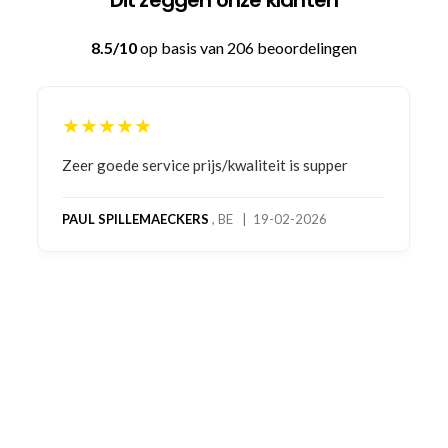
Dit zeggen onze klanten
8.5/10
op basis van 206 beoordelingen
★★★★★
Bestelling gedaan vanwege goede prijzen en
product! Telefonisch contact gehad en 1e deel
bestelling al ontvangen met gifts, waardoor je
oog merkt voor echte service. Nu nog wachten
op deel 2 en kickboksen maar!
MC MAASTRICHT
, NL | 11-02-2026