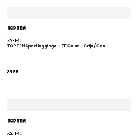
XS
S
M
L
TOP TEN Sportleggings – ITF Color – Grijs / Geel
29.99
XS
S
M
L