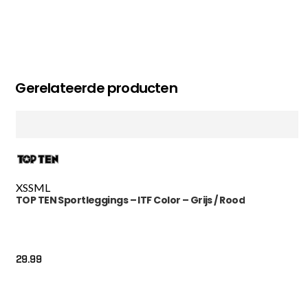
Gerelateerde producten
XS
S
M
L
TOP TEN Sportleggings – ITF Color – Grijs / Rood
29.99