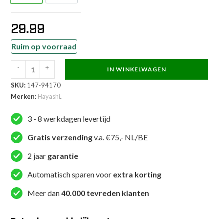
29.99
Ruim op voorraad
-
+
IN WINKELWAGEN
Hayashi
SKU:
147-94170
Sportleggings
Merken:
Hayashi
.
-
WKF
3 - 8 werkdagen levertijd
Vista
-
Gratis verzending
v.a. €75,- NL/BE
Zwart
2 jaar
garantie
/
Rood
Automatisch sparen voor
extra korting
aantal
Meer dan
40.000 tevreden klanten