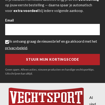
op jouw eerste bestelling — daarna spaar je automatisch
voor
extra voordeel
bij iedere volgende aankoop.
Email
Ik ontvang graag de nieuwsbrief en ga akkoord met het
privacybeleid
.
Geen spam. Alleen acties, nieuwe producten en handige vechtsporttips.
Uitschrijven kan altijd.
Al
sind