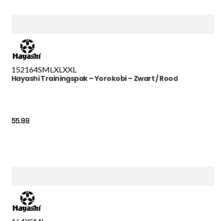
152
164
S
M
L
XL
XXL
Hayashi Trainingspak – Yorokobi – Zwart / Rood
55.99