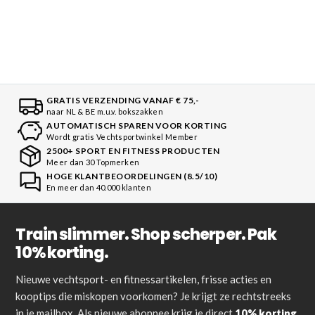
GRATIS VERZENDING VANAF € 75,-
naar NL & BE m.u.v. bokszakken
AUTOMATISCH SPAREN VOOR KORTING
Wordt gratis Vechtsportwinkel Member
2500+ SPORT EN FITNESS PRODUCTEN
Meer dan 30 Topmerken
HOGE KLANTBEOORDELINGEN (8.5/10)
En meer dan 40.000 klanten
Train slimmer. Shop scherper. Pak
10% korting.
Nieuwe vechtsport- en fitnessartikelen, frisse acties en
kooptips die miskopen voorkomen? Je krijgt ze rechtstreeks
in je mailbox. Als nieuwe abonnee krijg je direct
10% korting