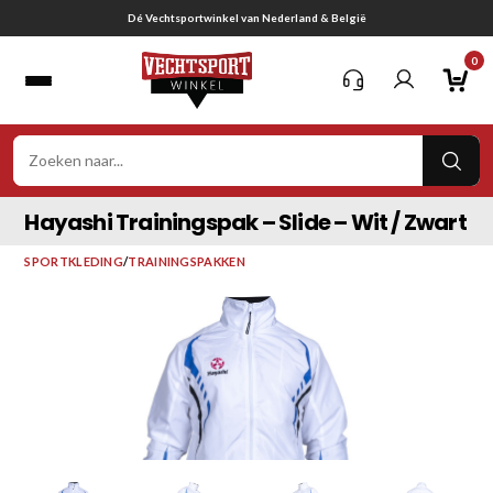
Ga
Gratis verzending vanaf € 75,-
naar
0
inhoud
VER
ZOE
Hayashi Trainingspak – Slide – Wit / Zwart
SPORTKLEDING
/
TRAININGSPAKKEN