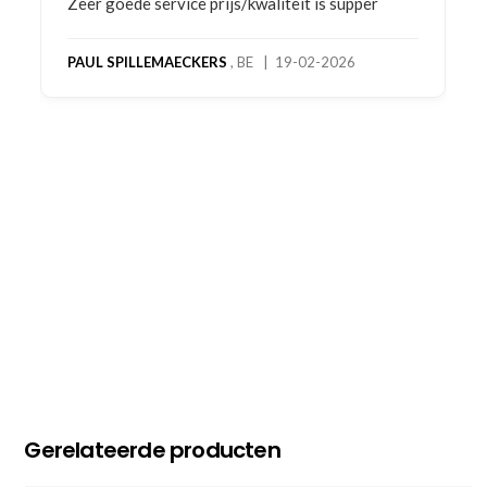
Bestelling gedaan vanwege goede prijzen en
product! Telefonisch contact gehad en 1e deel
bestelling al ontvangen met gifts, waardoor je
oog merkt voor echte service. Nu nog wachten
op deel 2 en kickboksen maar!
MC MAASTRICHT
, NL | 11-02-2026
Gerelateerde producten