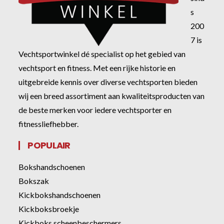
s
200
7 is
Vechtsportwinkel dé specialist op het gebied van
vechtsport en fitness. Met een rijke historie en
uitgebreide kennis over diverse vechtsporten bieden
wij een breed assortiment aan kwaliteitsproducten van
de beste merken voor iedere vechtsporter en
fitnessliefhebber.
POPULAIR
Bokshandschoenen
Bokszak
Kickbokshandschoenen
Kickboksbroekje
Kickboks scheenbeschermers