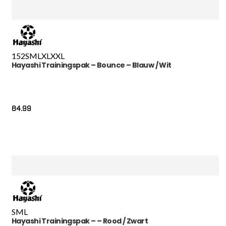
152
S
M
L
XL
XXL
Hayashi Trainingspak – Bounce – Blauw / Wit
84.99
S
M
L
Hayashi Trainingspak – – Rood / Zwart