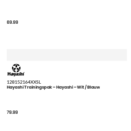
69.99
128
152
164
XXS
L
Hayashi Trainingspak – Hayashi – Wit / Blauw
79.99