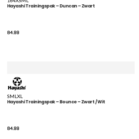
164
XS
M
L
Hayashi Trainingspak – Duncan – Zwart
84.99
S
M
L
XL
Hayashi Trainingspak – Bounce – Zwart / Wit
84.99