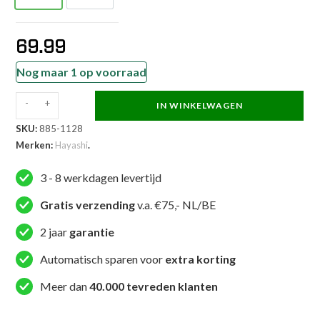
69.99
Nog maar 1 op voorraad
-
+
IN WINKELWAGEN
Hayashi
SKU:
885-1128
Trainingspak
Merken:
Hayashi
.
-
Slide
3 - 8 werkdagen levertijd
-
Wit
Gratis verzending
v.a. €75,- NL/BE
/
2 jaar
garantie
Zwart
aantal
Automatisch sparen voor
extra korting
Meer dan
40.000 tevreden klanten