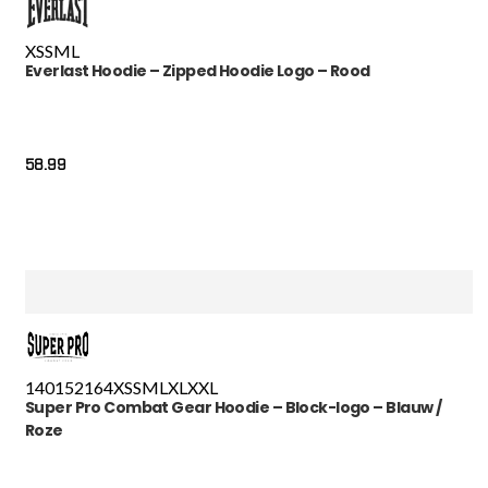
XS
S
M
L
Everlast Hoodie – Zipped Hoodie Logo – Rood
58.99
140
152
164
XS
S
M
L
XL
XXL
Super Pro Combat Gear Hoodie – Block-logo – Blauw /
Roze