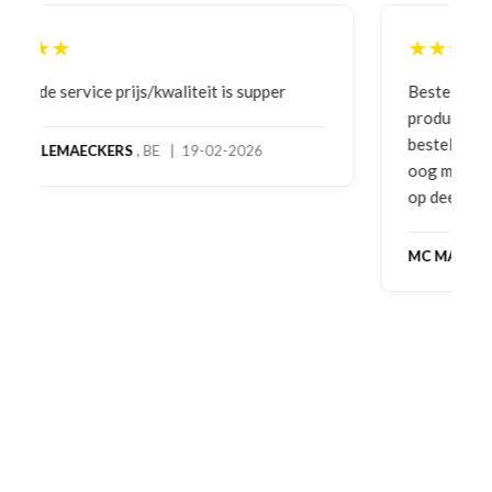
★★★★★
Bestelling gedaan vanwege goede prijzen en
product! Telefonisch contact gehad en 1e deel
bestelling al ontvangen met gifts, waardoor je
oog merkt voor echte service. Nu nog wachten
op deel 2 en kickboksen maar!
MC MAASTRICHT
, NL | 11-02-2026