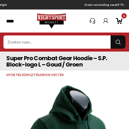
Ga
Gratis verzending vanaf € 75,-
naar
0
inhoud
VER
ZOE
Super Pro Combat Gear Hoodie – S.P.
Block-logo L – Goud / Groen
SPORTKLEDING
/
TRUIEN EN VESTEN