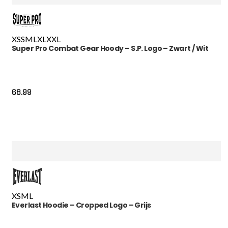
XS
S
M
L
XL
XXL
Super Pro Combat Gear Hoody – S.P. Logo – Zwart / Wit
68.99
XS
M
L
Everlast Hoodie – Cropped Logo – Grijs