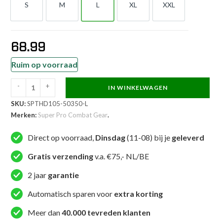
S
M
L
XL
XXL
S
M
L
XL
XXL
68.99
Ruim op voorraad
-
+
IN WINKELWAGEN
Super
SKU:
SPTHD105-50350-L
Pro
Merken:
Super Pro Combat Gear
.
Combat
Gear
Direct op voorraad,
Dinsdag
(11-08) bij je
geleverd
Hoodie
-
Gratis verzending
v.a. €75,- NL/BE
S.P.
2 jaar
garantie
Block-
logo
Automatisch sparen voor
extra korting
L
Meer dan
40.000 tevreden klanten
-