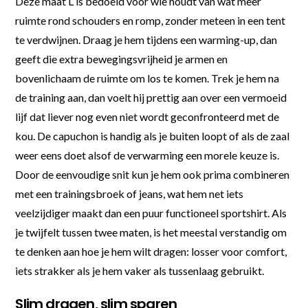
Deze maat L is bedoeld voor wie houdt van wat meer
ruimte rond schouders en romp, zonder meteen in een tent
te verdwijnen. Draag je hem tijdens een warming-up, dan
geeft die extra bewegingsvrijheid je armen en
bovenlichaam de ruimte om los te komen. Trek je hem na
de training aan, dan voelt hij prettig aan over een vermoeid
lijf dat liever nog even niet wordt geconfronteerd met de
kou. De capuchon is handig als je buiten loopt of als de zaal
weer eens doet alsof de verwarming een morele keuze is.
Door de eenvoudige snit kun je hem ook prima combineren
met een trainingsbroek of jeans, wat hem net iets
veelzijdiger maakt dan een puur functioneel sportshirt. Als
je twijfelt tussen twee maten, is het meestal verstandig om
te denken aan hoe je hem wilt dragen: losser voor comfort,
iets strakker als je hem vaker als tussenlaag gebruikt.
Slim dragen, slim sparen