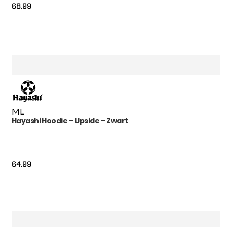
68.99
M
L
Hayashi Hoodie – Upside – Zwart
64.99