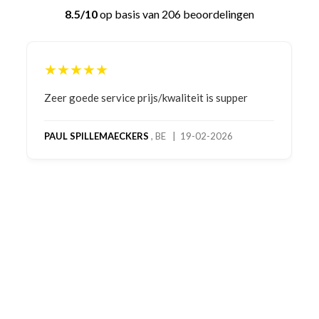
8.5/10
op basis van 206 beoordelingen
★★★★★
Bestelling gedaan vanwege goede prijzen en
product! Telefonisch contact gehad en 1e deel
bestelling al ontvangen met gifts, waardoor je
oog merkt voor echte service. Nu nog wachten
op deel 2 en kickboksen maar!
MC MAASTRICHT
, NL | 11-02-2026