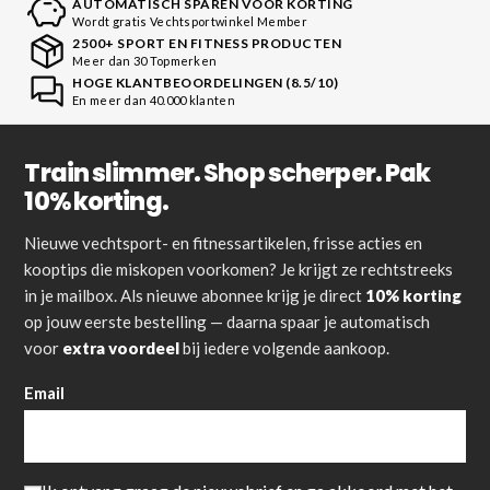
AUTOMATISCH SPAREN VOOR KORTING
Wordt gratis Vechtsportwinkel Member
2500+ SPORT EN FITNESS PRODUCTEN
Meer dan 30 Topmerken
HOGE KLANTBEOORDELINGEN (8.5/10)
En meer dan 40.000 klanten
Train slimmer. Shop scherper. Pak
10% korting.
Nieuwe vechtsport- en fitnessartikelen, frisse acties en
kooptips die miskopen voorkomen? Je krijgt ze rechtstreeks
in je mailbox. Als nieuwe abonnee krijg je direct
10% korting
op jouw eerste bestelling — daarna spaar je automatisch
voor
extra voordeel
bij iedere volgende aankoop.
Email