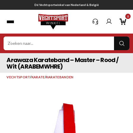
Ga
Gratis verzending vanaf € 75,-
naar
0
inhoud
VER
ZOE
Arawaza Karateband – Master – Rood /
Wit (ARABEMWHRE)
VECHTSPORT
/
KARATE
/
KARATEBANDEN