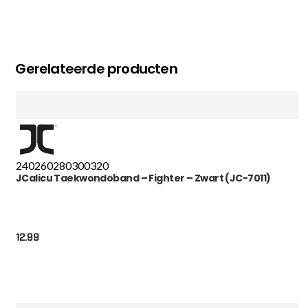
Gerelateerde producten
240
260
280
300
320
JCalicu Taekwondoband – Fighter – Zwart (JC-7011)
12.99