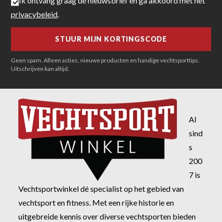
Ik ontvang graag de nieuwsbrief en ga akkoord met het
privacybeleid
.
Geen spam. Alleen acties, nieuwe producten en handige vechtsporttips.
Uitschrijven kan altijd.
Al
sind
s
200
7 is
Vechtsportwinkel dé specialist op het gebied van
vechtsport en fitness. Met een rijke historie en
uitgebreide kennis over diverse vechtsporten bieden