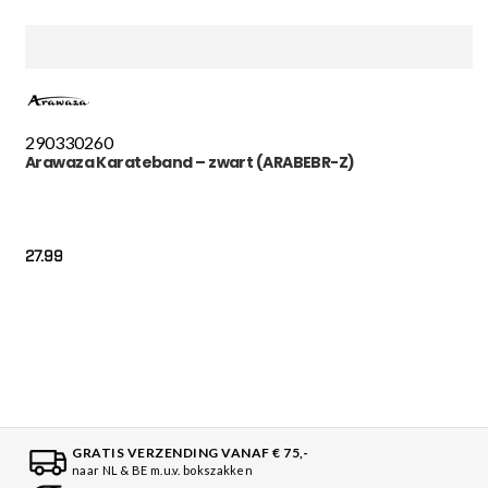
290
330
260
Arawaza Karateband – zwart (ARABEBR-Z)
27.99
GRATIS VERZENDING VANAF € 75,-
naar NL & BE m.u.v. bokszakken