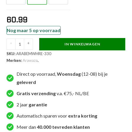
60.99
Nog maar 5 op voorraad
-
+
IN WINKELWAGEN
Arawaza
SKU:
ARABEMWHRE-330
Karateband
Merken:
Arawaza
.
-
Master
Direct op voorraad,
Woensdag
(12-08) bij je
-
geleverd
Rood
/
Gratis verzending
v.a. €75,- NL/BE
Wit
2 jaar
garantie
(ARABEMWHRE)
aantal
Automatisch sparen voor
extra korting
Meer dan
40.000 tevreden klanten