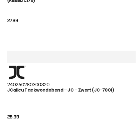
(RBEBDC175)
27.99
240
260
280
300
320
JCalicu Taekwondoband – JC – Zwart (JC-7001)
28.99