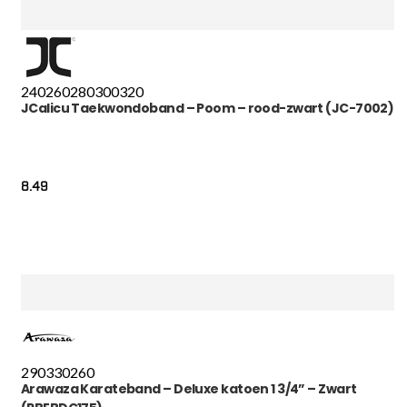
240
260
280
300
320
JCalicu Taekwondoband – Poom – rood-zwart (JC-7002)
8.49
290
330
260
Arawaza Karateband – Deluxe katoen 1 3/4” – Zwart