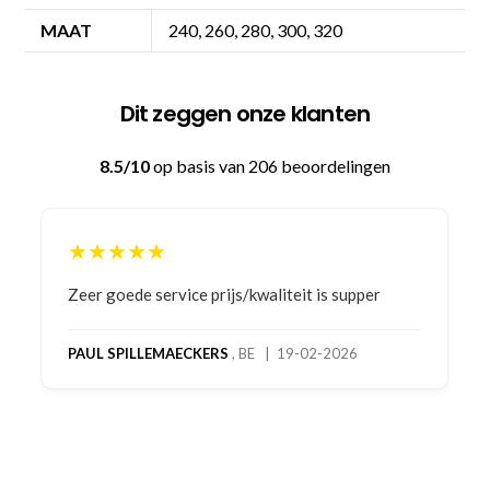
MAAT
240, 260, 280, 300, 320
Dit zeggen onze klanten
8.5/10
op basis van 206 beoordelingen
★★★★★
Bestelling gedaan vanwege goede prijzen en
product! Telefonisch contact gehad en 1e deel
bestelling al ontvangen met gifts, waardoor je
oog merkt voor echte service. Nu nog wachten
op deel 2 en kickboksen maar!
MC MAASTRICHT
, NL | 11-02-2026