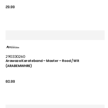
29.99
290
330
260
Arawaza Karateband – Master – Rood / Wit
(ARABEMWHRE)
60.99