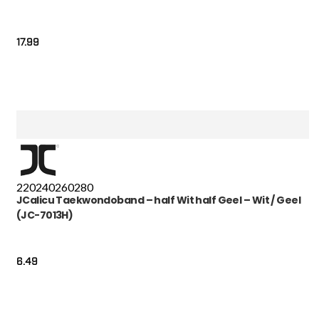
17.99
220
240
260
280
JCalicu Taekwondoband – half Wit half Geel – Wit / Geel
(JC-7013H)
6.49