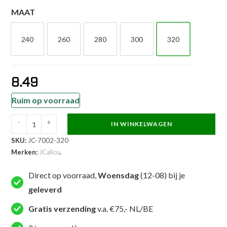
MAAT
240
260
280
300
320
240
260
280
300
320
8.49
Ruim op voorraad
-
+
IN WINKELWAGEN
JCalicu
SKU:
JC-7002-320
Taekwondoband
Merken:
JCalicu
.
-
Poom
Direct op voorraad,
Woensdag
(12-08) bij je
-
geleverd
rood-
zwart
Gratis verzending
v.a. €75,- NL/BE
(JC-