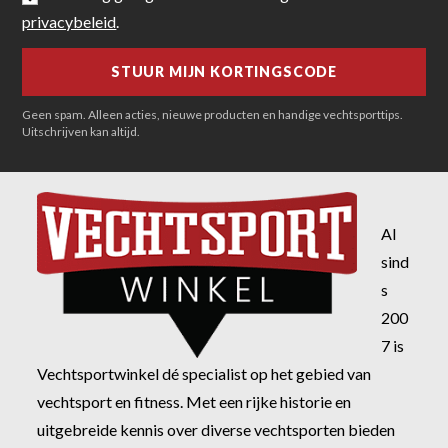
privacybeleid
.
Geen spam. Alleen acties, nieuwe producten en handige vechtsporttips.
Uitschrijven kan altijd.
Al
sind
s
200
7 is
Vechtsportwinkel dé specialist op het gebied van
vechtsport en fitness. Met een rijke historie en
uitgebreide kennis over diverse vechtsporten bieden