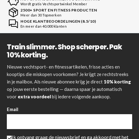
Wordt gratis Vechtsportwinkel Member
2500+ SPORT EN FITNESS PRODUCTEN
Meer dan 30 Topmerken
HOGE KLANTBEOORDELINGEN (8.5/10)
En meer dan 40.000 klanten
Train slimmer. Shop scherper. Pak
10% korting.
Nieuwe vechtsport- en fitnessartikelen, frisse acties en
kooptips die miskopen voorkomen? Je krijgt ze rechtstreeks
in je mailbox. Als nieuwe abonnee krijg je direct
10% korting
op jouw eerste bestelling — daarna spaar je automatisch
voor
extra voordeel
bij iedere volgende aankoop.
Email
Ik ontvang graag de nieuwsbrief en ga akkoord met het