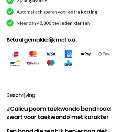
2 jaar
garantie
7002)
aantal
Automatisch sparen voor
extra korting
Meer dan
40.000 tevreden klanten
Betaal gemakkelijk met o.a.
Beschrijving
JCalicu poom taekwondo band rood
zwart voor taekwondo met karakter
Een band die zegt: ik ben er nog niet,