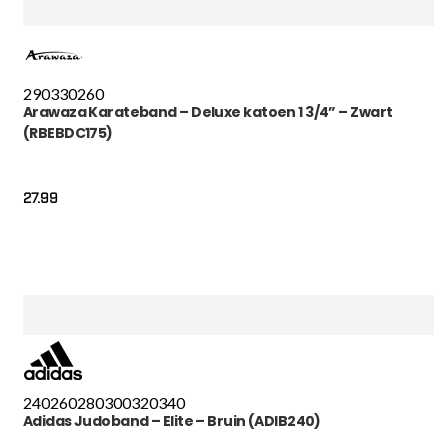
290
330
260
Arawaza Karateband – Deluxe katoen 1 3/4” – Zwart
(RBEBDC175)
27.99
240
260
280
300
320
340
Adidas Judoband – Elite – Bruin (ADIB240)