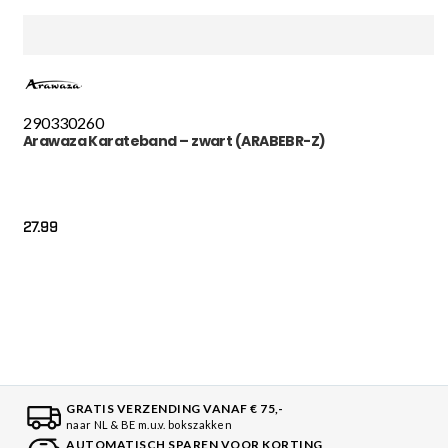
290
330
260
Arawaza Karateband – zwart (ARABEBR-Z)
27.99
GRATIS VERZENDING VANAF € 75,-
naar NL & BE m.u.v. bokszakken
AUTOMATISCH SPAREN VOOR KORTING