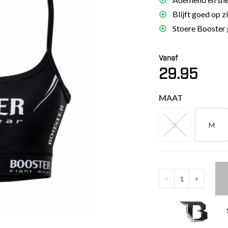
es
Blijft goed op z
schoenen
Stoere Booster 
gsartikelen
Vanaf
29.95
ingsmateriaal
MAAT
pen
n trapkussens
S
M
sens en pads
S
M
-
+
Booster
Challenge
V2
Sport