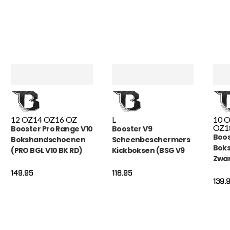
12 OZ
14 OZ
16 OZ
L
10 
OZ
1
Booster Pro Range V10
Booster V9
Boos
Bokshandschoenen
Scheenbeschermers
Bok
(PRO BGL V10 BK RD)
Kickboksen (BSG V9
Zwart
MAROCO)
BLAC
149.95
118.95
139.