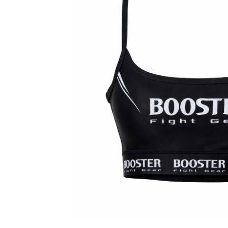
Karate
Voor dam
Zakhand
Taekwondo
Trainin
Brazilian Jiu jitsu
Bokszak
Bevestig
Krav Maga
bokszak
Bokspop
Stoot- e
Stootkus