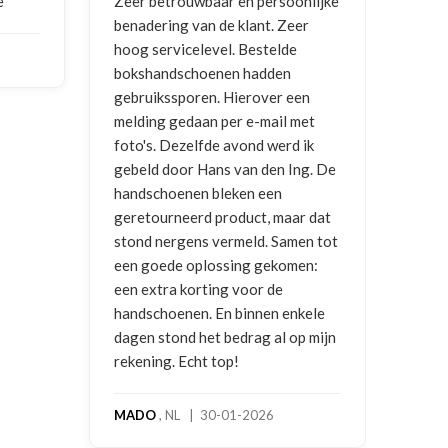
e
Zeer betrouwbaar en persoonlijke
Goed
benadering van de klant. Zeer
ontv
hoog servicelevel. Bestelde
bokshandschoenen hadden
NIC
gebruikssporen. Hierover een
2026
melding gedaan per e-mail met
foto's. Dezelfde avond werd ik
gebeld door Hans van den Ing. De
handschoenen bleken een
geretourneerd product, maar dat
stond nergens vermeld. Samen tot
een goede oplossing gekomen:
een extra korting voor de
handschoenen. En binnen enkele
dagen stond het bedrag al op mijn
rekening. Echt top!
MADO
, NL | 30-01-2026