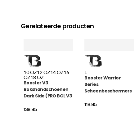
Gerelateerde producten
10 OZ
12 OZ
14 OZ
16
L
OZ
18 OZ
Booster Warrior
Booster V3
Series
Bokshandschoenen
Scheenbeschermers
Dark Side (PRO BGL V3
(SG WAR BK GR)
DARK SIDE)
118.95
139.95