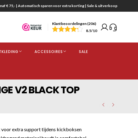
naf € 75,- | Automatisch sparen voor extra korting | Sale & uitverkoop
Klantbeoordelingen (206)
end
8.5
/10
opdracht
TKLEDING
ACCESSOIRES
SALE
kjes
NGE V2 BLACK TOP
 voor extra support tijdens kickboksen
drogend materiaal houdt je comfortabel