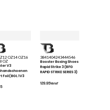
OZ
12 OZ
14 OZ
16
38
41
40
42
43
44
45
46
8 OZ
Booster Boxing Shoes
ter V3
Rapid Strike 3 (BFG
shandschoenen
RAPID STRIKE SERIES 3)
 Foil (BGL 1 V3
K FOIL)
129.95
Vanaf
95