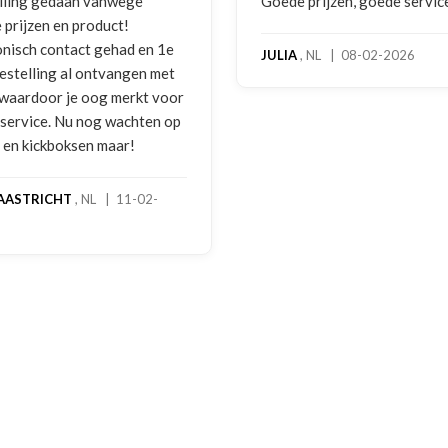
lling gedaan vanwege
Goede prijzen, goede servic
 prijzen en product!
onisch contact gehad en 1e
JULIA
, NL | 08-02-2026
bestelling al ontvangen met
, waardoor je oog merkt voor
 service. Nu nog wachten op
2 en kickboksen maar!
AASTRICHT
, NL | 11-02-