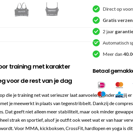
Top
Direct op voor
Black
Straps
Gratis verze
(CHALLENGE
2 jaar
garanti
V2
BLACK
Automatisch s
TOP
Meer dan
40.0
STRAPS)
aantal
oor training met karakter
Betaal gemakkel
g voor de rest van je dag
 die je training net wat serieuzer laat aanvoelen, zonder dat jij er
 met je meewerkt in plaats van tegenstribbelt. Dankzij de compres
sies. Dat geeft niet alleen meer stabiliteit, maar ook minder gewappe
eel strak en sportief, alsof je outfit ook weet wat er van haar verwa
 wordt. Voor MMA, kickboksen, CrossFit, hardlopen en yoga is dit z