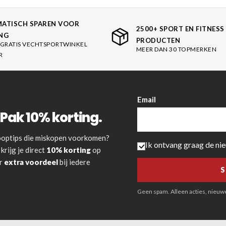
ATISCH SPAREN VOOR
2500+ SPORT EN FITNESS
NG
PRODUCTEN
GRATIS VECHTSPORTWINKEL
MEER DAN 30 TOPMERKEN
R
Email
Pak 10% korting.
 kooptips die miskopen voorkomen?
Ik ontvang graag de ni
krijg je direct
10% korting
op
or
extra voordeel
bij iedere
Geen spam. Alleen acties, nieuwe 