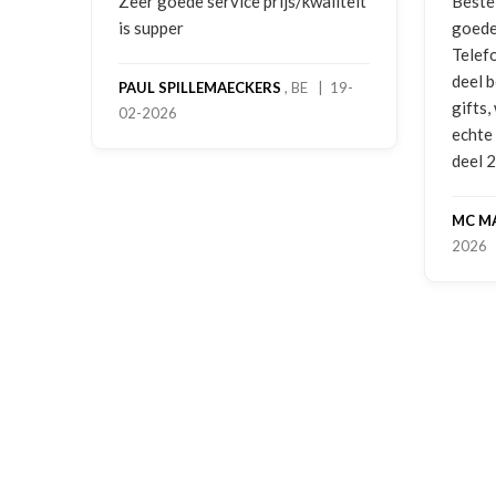
ging
Zeer goede service prijs/kwaliteit
Beste
is supper
goede
Telef
deel 
PAUL SPILLEMAECKERS
, BE | 19-
gifts
02-2026
-
echte
deel 
MC M
2026