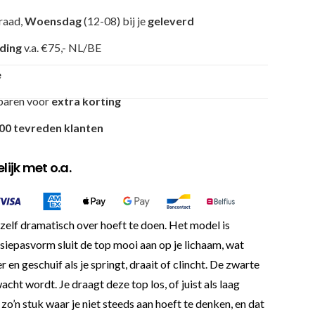
raad,
Woensdag
(12-08) bij je
geleverd
nding
v.a. €75,- NL/BE
e
paren voor
extra korting
00 tevreden klanten
ijk met o.a.
 zelf dramatisch over hoeft te doen. Het model is
siepasvorm sluit de top mooi aan op je lichaam, wat
r en geschuif als je springt, draait of clincht. De zwarte
cht wordt. Je draagt deze top los, of juist als laag
o’n stuk waar je niet steeds aan hoeft te denken, en dat