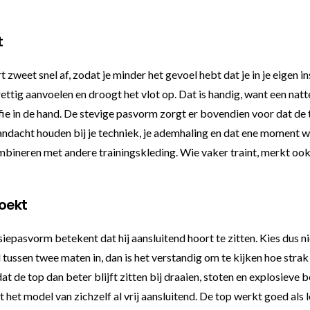
t
 zweet snel af, zodat je minder het gevoel hebt dat je in je eigen 
 prettig aanvoelen en droogt het vlot op. Dat is handig, want een nat
fie in de hand. De stevige pasvorm zorgt er bovendien voor dat de t
andacht houden bij je techniek, je ademhaling en dat ene moment w
bineren met andere trainingskleding. Wie vaker traint, merkt ook d
oekt
iepasvorm betekent dat hij aansluitend hoort te zitten. Kies dus n
 tussen twee maten in, dan is het verstandig om te kijken hoe strak
 omdat de top dan beter blijft zitten bij draaien, stoten en explosie
ijft het model van zichzelf al vrij aansluitend. De top werkt goed al